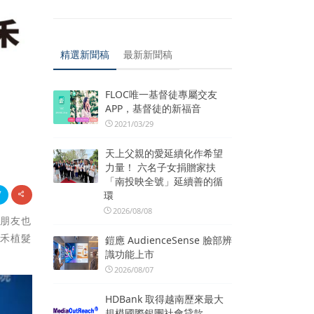
精選新聞稿
最新新聞稿
FLOC唯一基督徒專屬交友
APP，基督徒的新福音
2021/03/29
天上父親的愛延續化作希望
力量！ 六名子女捐贈家扶
「南投映全號」延續善的循
環
2026/08/08
性朋友也
雍禾植髮
鎧應 AudienceSense 臉部辨
識功能上市
2026/08/07
HDBank 取得越南歷來最大
規模國際銀團社會貸款