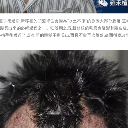
髮手術過后,新移植的頭髮單位會因為“水土不服”的原因大部分脫落,這
頭髮長出來的必經過程之一。狂脫期之后,新移植的毛囊會逐漸和頭皮建
移植手術獲得了成功,新的頭髮不斷長出,而且不會再次脫落,從而徹底改