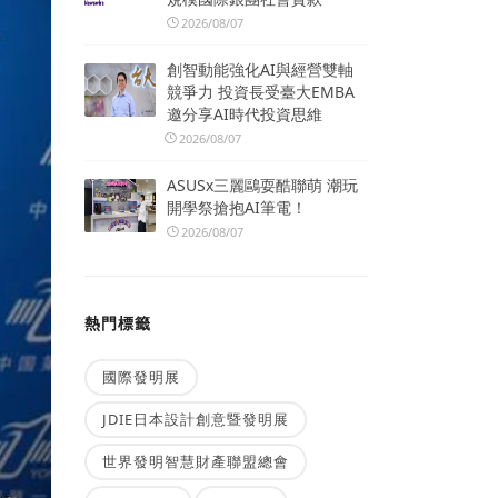
2026/08/07
創智動能強化AI與經營雙軸
競爭力 投資長受臺大EMBA
邀分享AI時代投資思維
2026/08/07
ASUSx三麗鷗耍酷聯萌 潮玩
開學祭搶抱AI筆電！
2026/08/07
熱門標籤
國際發明展
JDIE日本設計創意暨發明展
世界發明智慧財產聯盟總會