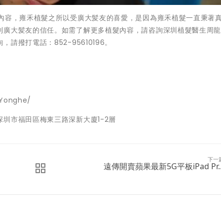
部內容，雍禾植髮之所以受廣大髪友的喜愛，是因為雍禾植髮一直秉著
到廣大髪友的信任。如需了解更多植髮內容，請咨詢深圳植髮醫生周
撥打電話：852-95610196。
Yonghe/
圳市福田區梅東三路深新大廈1-2層
下一
遠傳開賣蘋果最新5G平板iPad Pr..