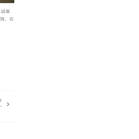
真誠服
龍飛。在
篇
.