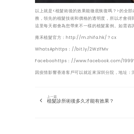
以上就是<植髮術後的效果能徹底恢復嗎？>的全
務，領先的植髮技術和價格的透明度，所以才會得
這里每天都會為您帶來不一樣的植髮案例。如需咨詢，請
雍禾植髮官方：http://m.zhifa.hk/？cx
WhatsAphttps：//bit.ly/2WzlfMv
Faceboohttps：//www.facebook.com/1999
因疫情影響香港客戶可以就近來深圳分院，地址：深
上一篇
植髮診所術後多久才能有效果？