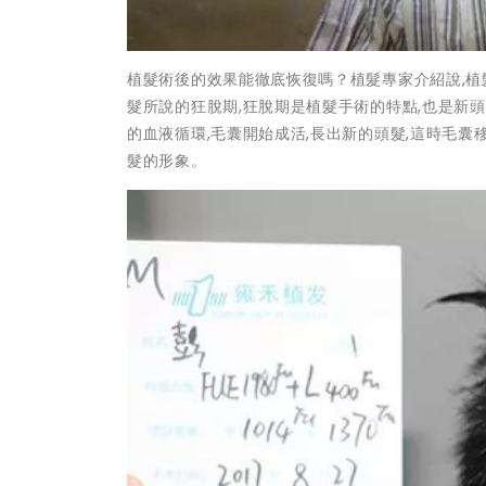
植髮術後的效果能徹底恢復嗎？植髮專家介紹說,植
髮所說的狂脫期,狂脫期是植髮手術的特點,也是新
的血液循環,毛囊開始成活,長出新的頭髮,這時毛囊
髮的形象。