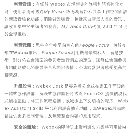
·
智慧音訊：
有鑑於 Webex 市場領先的降噪和語音強化功
能，使用者將可透過
My Voice Only
為遠距和共享工作空間而設
的新語音強化功能，消除背景噪音，包括來自背景人員的音訊，
讓收音集中於主講者的發言。
My Voice Only
將於 2021 年 8 月
於全球推出。
·
智慧鏡頭：
思科今年較早前宣布的
People Focus
，將於今
年在Webex推出。
People Focus
利用機器學習和人工智慧技
術，對分佈在會議室的參與者進行獨立的定位，讓每位會議參與
者均能到彼此的肢體語言和面部表情，令遠端參與者感受更高的
聯繫感。
·
升級設備：
Webex Desk 是專為辦公桌或在家工作而設的
一體式協作設備。沉浸式協作體驗將透過 RoomOS 提供的現代
式觸控互動，將工作流程連接，以減少上下文切換的程序。Web
ex Assistant Skills 平台利用語音擴充功能，為Webex設備輕
鬆提供更多控制管理，及無縫整合內容和應用程式。
·
安全的體驗：
Webex的即時防止資料遺失方案將可用於M