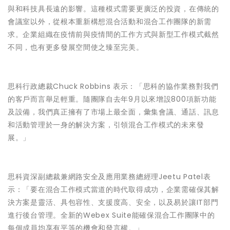
與和科技具長遠的影響。這種模式需要更廣泛的投資，在傳統的
會議室以外，從根本重新構想混合活動和混合工作團隊的新需
求。企業組織在疫情前與疫情間的工作方式與新型工作模式截然
不同，也有更多發展空間使之臻至完美。
思科行政總裁Chuck Robbins 表示：「思科的協作業務對我們
的客戶而言舉足輕重。隨團隊自去年9月以來增設800項新功能
及設備，我們真正擁有了市場上最全面，彙集會議、通話、訊息
和活動管理於一身的解決方案，引領混合工作模式的未來發
展。」
思科資深副總裁兼網路安全及應用業務總經理Jeetu Patel表
示：「要在混合工作模式當道的時代取得成功，企業需確保其解
決方案是靈活、具包容性、支援度高、安全，以及易於讓IT部門
進行後台管理。全新的Webex Suite能確保混合工作團隊中的
每個成員均享有平等的機會和發言權。」