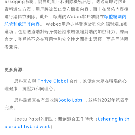
essaging系統，能自動阻止和刪除機密訊息。透過這即時防止
資料遺失方案，用戶將被禁止發布機密內容，而非在發佈內容後
進行編輯或刪除。此外，歐洲的Webex客戶將能在
歐盟範圍內
託管和處理其內容
。 Webex用戶亦將受惠於強化的端對端加密
選項，包括透過端對端身份驗證來增強端對端的加密能力。總而
言之，客戶將不必在可用性和安全性之間作出選擇，而是同時兩
者兼得。
更多資源:
·
思科宣布與
Thrive Global
合作，以促進大眾在職場的心
理健康、抗壓力和同理心。
·
思科最近宣布有意收購
Socio Labs
，並將於2021年第四季
完成。
·
Jeetu Patel的網誌：開創混合工作時代（
Ushering in th
e era of hybrid work
）