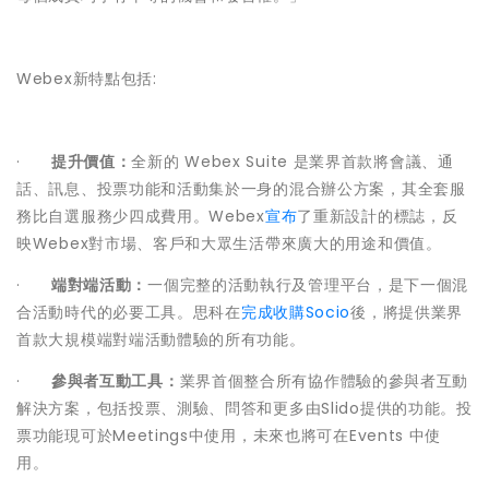
Webex新特點包括:
·
提升價值：
全新的 Webex Suite 是業界首款將會議、通
話、訊息、投票功能和活動集於一身的混合辦公方案，其全套服
務比自選服務少四成費用。Webex
宣布
了重新設計的標誌，反
映Webex對市場、客戶和大眾生活帶來廣大的用途和價值。
·
端對端活動：
一個完整的活動執行及管理平台，是下一個混
合活動時代的必要工具。思科在
完成收購Socio
後，將提供業界
首款大規模端對端活動體驗的所有功能。
·
參與者互動工具：
業界首個整合所有協作體驗的參與者互動
解決方案，包括投票、測驗、問答和更多由Slido提供的功能。投
票功能現可於Meetings中使用，未來也將可在Events 中使
用。