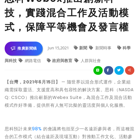
技，實踐混合工作及活動模
式，保障平等機會及發言權
Jun 15,2021
新聞
新聞時事
科學
推廣新聞稿
與科技
網路電信
政府與教育
人群與社會
【台灣，2021年6月15日】
— 隨世界以混合形式運作，企業組
織需採取靈活、支援度高和具包容性的解決方案。思科（NASDA
Q: CSCO）推出嶄新的Webex Suite，為混合工作及混合活動
模式作好準備，提供所有人無可比擬的靈活度與個人化服務。
思科預計未來
98%
的會議將包括至少一名遠距參與者，而這種混
合的工作模式（結合遠距及現場互動）對推動工作文化、活動參