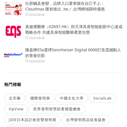
社群觸及會變，品牌入口要掌握在自己手上：
Cloudmax 匯智推出 .tw／.台灣網域限時優惠
2026/08/06
真健康醫療（02697.HK）與天津具身智能創新中心達成
戰略合作 共建具身智能醫療產業生態
2026/08/06
陳嘉樺Ella選擇Sennheiser Digital 6000打造震撼動人
的青春狂歡
2026/08/06
熱門標籤
北市圖
國際發明展
中國文化大學
SocialLab
OpView
世界發明智慧財產聯盟總會
JDIE日本設計創意暨發明展
台灣發明商品促進協會