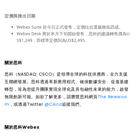
定價與推出日期
Webex Suite 於今日正式發售，定價比自選服務低四成。
Webex Desk 將於本月下旬開始發售，思科的建議轉售價為U
S$1,249，而標準定價則為US$2,495。
關於思科
思科（NASDAQ: CSCO）是領導全球的科技供應商，全力支援
互聯網發展。思科透過革新應用程式、確保數據安全、促進基建
轉型，並為您提升團隊實現全球化及具包融性未來的能力，啟發
無限創新可能。如欲了解更多，請瀏覽思科網頁
The Newsroo
m
，或透過Twitter
@Cisco
追蹤我們。
關於思科Webex