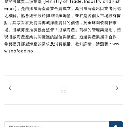
屬於挪威貿工漁業部 (Ministry of Trade, Industry and Fish
eries)，是由挪威海產產業合資成立，為挪威海產出口業者公認
之機關。協會總部設於挪威特羅姆瑟，並在是各個大市場設有據
點，其宗旨在於提高挪威海產資源的價值，於全球開發耕耘市
場。挪威海產推廣協會監督「挪威海產」商標的管理與運用，體
現挪威海產產業共同擁護的誠信與價值。透過與產業攜手合作，
希冀提升挪威海產的需求及消費數量。欲知詳情，請瀏覽：
ww
w.seafood.no