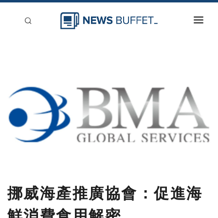
回到首頁
新聞稿分類
登入
刊登
挪威海產推廣協會：促進海
鮮消費食用解密