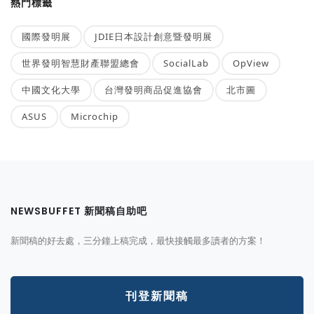
熱門標籤
國際發明展
JDIE日本設計創意暨發明展
世界發明智慧財產聯盟總會
SocialLab
OpView
中國文化大學
台灣發明商品促進協會
北市圖
ASUS
Microchip
NEWSBUFFET 新聞稿自助吧
新聞稿的好去處，三分鐘上稿完成，最快接觸最多讀者的方案！
刊登新聞稿