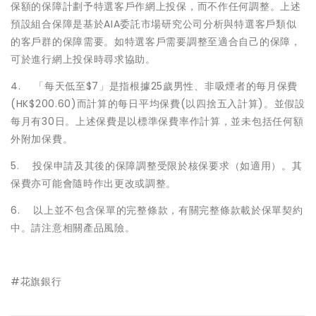
保額的保障計劃予特選客戶作網上投保，而不作任何調整。上述
預設組合保障是基於AIA委託市場研究公司分析與特選客戶類似
的客戶群的保障需要。如特選客戶需要調整至適合自己的保障，
可於進行網上投保時尋求協助。
4. 「每天低至$7」是指根據25歲男性、非吸煙者的每月保費
(HK$200.60)而計算的每日平均保費(以四捨五入計算)。並假設
每月有30日。上述保費是以標準保費率作計算，並未包括任何額
外附加保費。
5. 投保申請及其後的保障調整受限於核保要求（如適用）。其
保費亦可能會隨時作出更改或調整。
6. 以上並不包含保單的完整條款，有關完整條款載於保單契約
中。請注意相關產品風險。
#花旗銀行