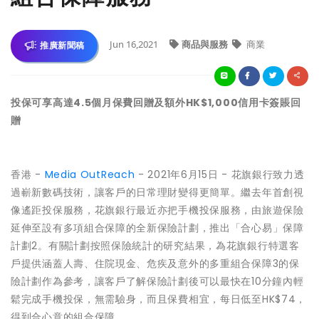
Jun 16,2021
商品與服務
商業
推廣新聞稿
投保可享高達4.5個月保費回贈及額外HK$1,000信用卡簽賬回
贈
香港 -
Media OutReach
- 2021年6月15日 - 花旗銀行致力透
過嶄新數碼技術，讓客戶的日常理財變得更簡單。繼去年首創視
像遙距投保服務，花旗銀行最近亦把手機投保服務，由旅遊保險
延伸至設有多項組合保障的全新保險計劃，推出「合心易」保障
計劃2。有關計劃按照保險統計的研究結果，為花旗銀行特選客
戶提供涵蓋人壽、住院現金、危疾及意外的多重組合保障3的保
險計劃作為參考，讓客戶了解保險計劃後可以最快在10分鐘內輕
鬆完成手機投保，無需驗身，而且保費相宜，每日低至HK$74，
得到合心意的組合保障。