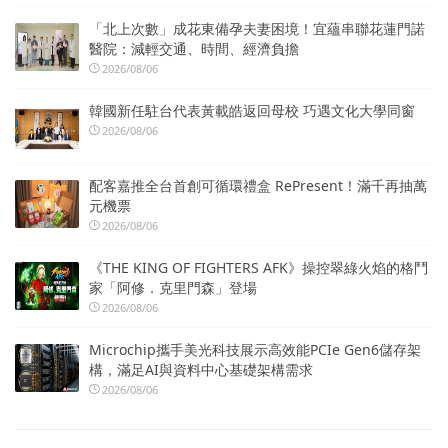
「北上次數」成花東備孕夫妻困境！宜蘊串聯花蓮門諾
醫院：減輕交通、時間、經濟負擔
2026/08/06
韓國新任駐台代表黃載皓返回母校 巧遇文化大學同窗
2026/08/06
配客嘉推全台首創可循環禮盒 RePresent！滿千再抽萬
元機票
2026/08/06
《THE KING OF FIGHTERS AFK》操控翠綠火焰的格鬥
家「阿修．克里門森」登場
2026/08/06
Microchip攜手美光科技展示高效能PCIe Gen6儲存架
構，滿足AI與資料中心基礎架構需求
2026/08/06