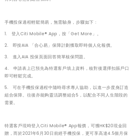
手機投保過程輕鬆簡易，無需驗身，步驟如下﹕
1. 登入Citi Mobile® App，按「Get More」。
2. 即按AIA 「合心易」保障計劃獲取即時個人化報價。
3. 進入AIA 投保頁面回答簡單核保問題。
4. 申請表上已預先為特選客戶填上資料，核對後選擇扣賬戶口
即可輕鬆完成。
5. 可在手機投保過程中隨時尋求專人協助，以進一步度身訂造
組合保障。往後亦能夠靈活調整組合5，以配合不同人生階段的
需要。
特選客戶現時登入Citi Mobile® App報價，可獲HK$20現⾦回
贈，而於2021年6月30日前經手機投保，更可享高達4.5個月保