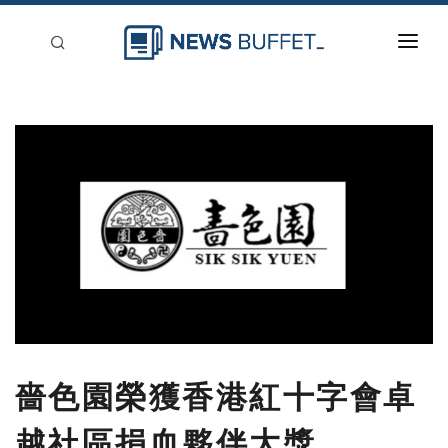
回到首頁
新聞稿分類
登入
刊登
嗇色園榮獲香港紅十字會卓
越社區捐血夥伴大獎