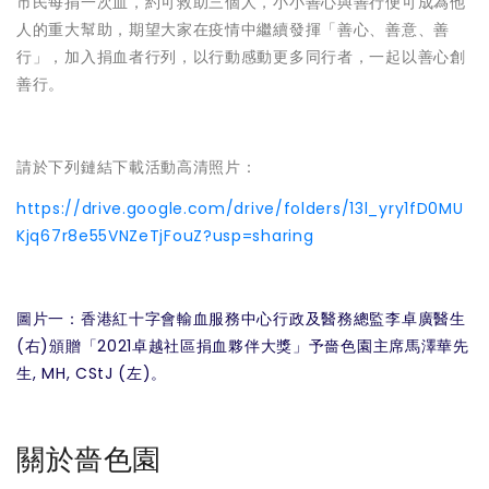
市民每捐一次血，約可救助三個人，小小善心與善行便可成為他
人的重大幫助，期望大家在疫情中繼續發揮「善心、善意、善
行」，加入捐血者行列，以行動感動更多同行者，一起以善心創
善行。
請於下列鏈結下載活動高清照片：
https://drive.google.com/drive/folders/13l_yry1fD0MU
Kjq67r8e55VNZeTjFouZ?usp=sharing
圖片一：香港紅十字會輸血服務中心行政及醫務總監李卓廣醫生
(右)頒贈「2021卓越社區捐血夥伴大獎」予嗇色園主席馬澤華先
生, MH, CStJ (左)。
關於嗇色園