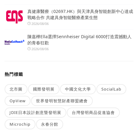
真健康醫療（02697.HK）與天津具身智能創新中心達成
戰略合作 共建具身智能醫療產業生態
2026/08/06
陳嘉樺Ella選擇Sennheiser Digital 6000打造震撼動人
的青春狂歡
2026/08/06
熱門標籤
北市圖
國際發明展
中國文化大學
SocialLab
OpView
世界發明智慧財產聯盟總會
JDIE日本設計創意暨發明展
台灣發明商品促進協會
Microchip
永春分館