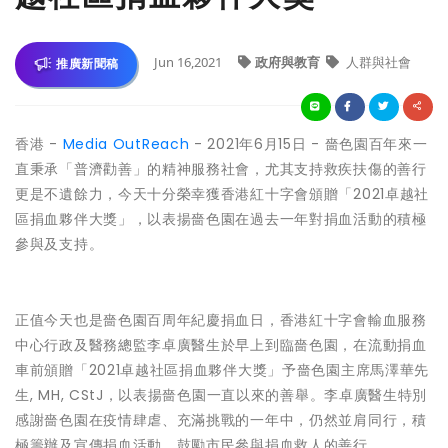
Jun 16,2021
政府與教育
人群與社會
推廣新聞稿
香港 -
Media OutReach
- 2021年6月15日 - 嗇色園百年來一
直秉承「普濟勸善」的精神服務社會，尤其支持救疾扶傷的善行
更是不遺餘力，今天十分榮幸獲香港紅十字會頒贈「2021卓越社
區捐血夥伴大獎」，以表揚嗇色園在過去一年對捐血活動的積極
參與及支持。
正值今天也是嗇色園百周年紀慶捐血日，香港紅十字會輸血服務
中心行政及醫務總監李卓廣醫生於早上到臨嗇色園，在流動捐血
車前頒贈「2021卓越社區捐血夥伴大獎」予嗇色園主席馬澤華先
生, MH, CStJ，以表揚嗇色園一直以來的善舉。李卓廣醫生特別
感謝嗇色園在疫情肆虐、充滿挑戰的一年中，仍然並肩同行，積
極籌辦及宣傳捐血活動，鼓勵市民參與捐血救人的善行。