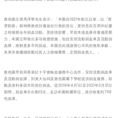
嗇色園主席馬澤華先生表示：「本園自1921年創立以來，以『普
濟勸善』精神將救疾扶傷放在行善的首位，更特意在百周年紀慶
之時籌辦全年捐血活動。受疫情影響，早前本港血庫存量備受壓
力，本園立即推出多項相應措施，包括安排流動捐血車及流動捐
血隊，推動更多市民捐血。本園在此感謝善心市民的無私奉獻，
未來亦會繼續鼓勵社區人士積極響應，定期捐血救人。」
嗇色園早前與香港紅十字會輸血服務中心合作，安排流動捐血車
及流動捐血隊，到黃大仙祠及嗇色園屬下學校提供捐血服務，鼓
勵及便利各區市民前往捐血。從2019年4月1日至2021年3月31日
期間，捐血車共出動13次，走訪本園轄屬單位，成功收集到759
包血液。