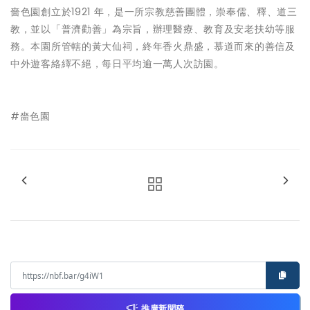
嗇色園創立於1921 年，是一所宗教慈善團體，崇奉儒、釋、道三
教，並以「普濟勸善」為宗旨，辦理醫療、教育及安老扶幼等服
務。本園所管轄的黃大仙祠，終年香火鼎盛，慕道而來的善信及
中外遊客絡繹不絕，每日平均逾一萬人次訪園。
#嗇色園
推廣新聞稿