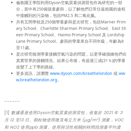
倫敦國王學院利用Dyson空氣質素偵測背包作為研究的一部
分，當中有250個孩童參與，以了解他們日常往返校園的途程
中接觸到的污染物，包括PM2.5 和二氧化氮。
共有五間學校及250個學童參與是次研究，包括Marner Prim
ary School、Charlotte Sharman Primary School、East Sh
een Primary School、Haimo Primary School 及 Lordship
Lane Primary School。參與的學童來自不同年級，年齡為8
至11歲。
是次研究檢測學童接觸空氣污染的問題，以更準確描繪他們在
真實世界的接觸情況。結果公布後，有超過三成(31％)的學童
改變了上下學的路線。
更多資訊，請瀏覽
www.dyson.com/breathelondon
或
ww
w.breathelondon.org
。
------
[1]
數據通過使用Dyson空氣質素偵測背包，收集於 2021 年 3
月 12 至13 日。顆粒物使用微克每立方米 (µg/m³) 測量，VOC
和 NO2 使用ppb 測量。使用與活性相關的時間段測量平均濃