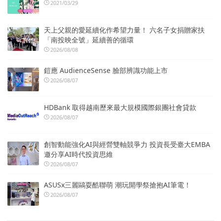
2021/03/29
天上父親的愛延續化作希望力量！ 六名子女捐贈家扶
「南投映全號」延續善的循環
2026/08/08
鎧應 AudienceSense 臉部辨識功能上市
2026/08/07
HDBank 取得越南歷來最大規模國際銀團社會貸款
2026/08/07
創智動能強化AI與經營雙軸競爭力 投資長受臺大EMBA
邀分享AI時代投資思維
2026/08/07
ASUSx三麗鷗耍酷聯萌 潮玩開學祭搶抱AI筆電！
2026/08/07