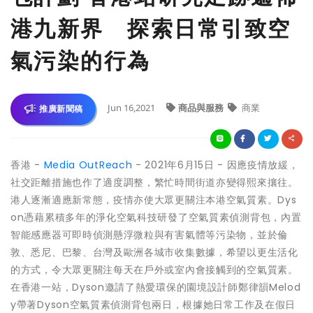
港九新界 探索日常引致空
氣污染的行為
Jun 16,2021
商品與服務
商業
推廣新聞稿
香港 -
Media OutReach
- 2021年6月15日 - 因應疫情放緩，
社交距離措施也作了適度調整，繁忙時間街道亦變得熙來攘往。
港人逐漸適應新常態，疫情亦使大眾更關注本港空氣質素。Dys
on憑藉累積多年的淨化空氣科技研發了空氣質素偵測背包，內置
智能感應器可即時偵測懸浮微粒與有害氣體等污染物，並於倫
敦、悉尼、巴黎、台灣及歐洲各城市收集數據，希望以更生活化
的方式，令大眾更關注每天在戶外或室內會接觸到的空氣質素。
在香港一站，Dyson邀請了熱愛環保的園境設計師鄭律韻Melod
y帶著Dyson空氣質素偵測背包兩日，根據她日常工作及在假日