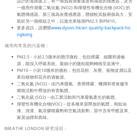
設計的電路版上，有一個負責測量溫度和濕度的感應器，及另
一個用作測量二氧化氮 (NO2) 和揮發性有機化合物 (VOC) 的
氣體傳感器。第三個為灰塵感應器，體積較其餘兩個為大，安
裝於另一個模組之中，以激光來檢測PM2.5 和PM10。
更多資訊，請瀏覽
www.dyson.hk/air-quality-backpack-ho
ngkong
城市內常見的污染物：
PM2.5 - 小於2.5微米的懸浮微粒，包括煙霧、細菌和過敏
源，能深入呼吸系統。最細小的微粒能夠轉移至血液中。
PM10 – 小於10微米的微粒，包括花粉、灰塵、寵物皮屑以及
來自植物和花卉的過敏源。
二氧化氮 (NO2) – 由汽車廢氣、香煙煙霧、蠟燭和煮食爐等
燃燒活動中釋放的有害氣體。
二氧化硫 (SO2) – 由工業活動和汽車廢氣產生的氣體。
揮發性有機化合物(VOC) – 從各種來源釋放的氣體，例如油
漆、清漆、氣溶膠噴霧劑和空氣清新劑，當中含有甲醛及苯、
家居油煙和異味。
BREATHE LONDON 研究項目：