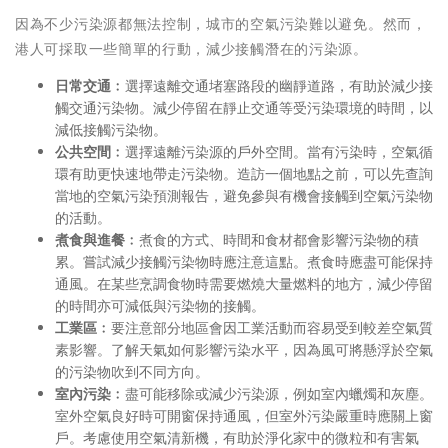
因為不少污染源都無法控制，城市的空氣污染難以避免。然而，
港人可採取一些簡單的行動，減少接觸潛在的污染源。
日常交通﹕
選擇遠離交通堵塞路段的幽靜道路，有助於減少接
觸交通污染物。減少停留在靜止交通等受污染環境的時間，以
減低接觸污染物。
公共空間﹕
選擇遠離污染源的戶外空間。當有污染時，空氣循
環有助更快速地帶走污染物。造訪一個地點之前，可以先查詢
當地的空氣污染預測報告，避免參與有機會接觸到空氣污染物
的活動。
煮食與進餐﹕
煮食的方式、時間和食材都會影響污染物的積
累。嘗試減少接觸污染物時應注意這點。煮食時應盡可能保持
通風。在某些烹調食物時需要燃燒大量燃料的地方，減少停留
的時間亦可減低與污染物的接觸。
工業區﹕
要注意部分地區會因工業活動而容易受到較差空氣質
素影響。了解天氣如何影響污染水平，因為風可將懸浮於空氣
的污染物吹到不同方向。
室內污染﹕
盡可能移除或減少污染源，例如室內蠟燭和灰塵。
室外空氣良好時可開窗保持通風，但室外污染嚴重時應關上窗
戶。考慮使用空氣清新機，有助於淨化家中的微粒和有害氣