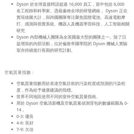
Dyson 於全球直接聘請超過 16,000 員工，當中包括 6,000
名工程師和科學家。憑藉遍佈全球的研發網絡， Dyson 正在
實現雄圖大計，與跨國團隊專注聚焦固態電池、高速電動摩
打、感測與視覺系統、機器人及機器學習科技、人工智能相關
研究
Dyson 內部機械人團隊為全英國最大型的團隊之一。除了日
益增加的內部活動，位於倫敦帝國學院的 Dyson 機械人實驗
室亦持續進行長期的研究計劃。
空氣質量指數：
空氣質量指數用於表達空氣目前的污染程度或預測的污染程
度，作為給予健康建議的指標。
世界不同地區使用不同的室外空氣質量指南。
用於 Dyson 空氣清新機及空氣質素偵測背包的數據範圍為 0-
14 。
0-3: 優良
4-6: 良好
7-9: 欠佳