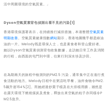
活中周圍環境的空氣質素。」
Dyson空氣質素背包偵測出看不見的污染
[1]
香港環境保護署表示，在持續推行減排措施，本港整體
空氣質素
明顯改善
。空氣質素健康指數
網站
顯示，香港地圖幾乎都是綠油
油的一片。Melody既是環保人士，也是素食者和登山愛好者。
她以Dyson空氣質素偵測背包收集數據，走訪她日常工作及消閒
的行程，由西面的屯門到中環，往東行到深水埗及沙田。
在為期兩天的旅程中檢測到的PM2.5 污染，通常集中正在進行煮
食活動的地方。Melody日程中在粥店吃早餐，油炸食物令PM2.
5飆升達164%[2]。而她經過炒栗子檔及在大排檔用膳，雖然是
在露天環境下燃燒煤炭及煮食，釋放出來空氣的粒子亦同樣令P
M2.5急升。