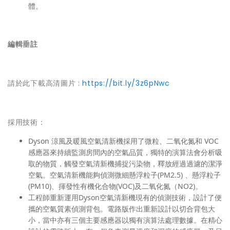
體。
編輯垂註
請於此下載高清圖片 :
https://bit.ly/3z6pNwc
採用技術：
Dyson 涼風及暖風空氣清新機採用了微粒、二氧化氮和 VOC
感應器來持續監測房間內的空氣品質，獨特的演算法會分析吸
取的物質，觸發空氣清新機捕捉污染物，釋放經過過濾的潔淨
空氣。空氣清新機能夠偵測微細懸浮粒子(PM2.5) 、懸浮粒子
(PM10)、揮發性有機化合物(VOC)及二氧化氮（NO2)。
工程師重新運用Dyson空氣清新機現有的偵測技術，設計了便
攜的空氣質素偵測背包。電路版作出重新設計以切合背包大
小，當中亦有三個主要感應器以獨有演算法處理數據。在精心