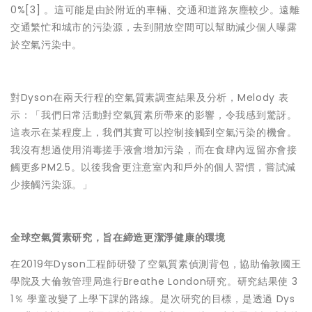
0%[3] 。這可能是由於附近的車輛、交通和道路灰塵較少。遠離
交通繁忙和城市的污染源，去到開放空間可以幫助減少個人曝露
於空氣污染中。
對Dyson在兩天行程的空氣質素調查結果及分析，Melody 表
示：「我們日常活動對空氣質素所帶來的影響，令我感到驚訝。
這表示在某程度上，我們其實可以控制接觸到空氣污染的機會。
我沒有想過使用消毒搓手液會增加污染，而在食肆內逗留亦會接
觸更多PM2.5。以後我會更注意室內和戶外的個人習慣，嘗試減
少接觸污染源。」
全球空氣質素研究，旨在締造更潔淨健康的環境
在2019年Dyson工程師研發了空氣質素偵測背包，協助倫敦國王
學院及大倫敦管理局進行Breathe London研究。研究結果使 3
1％ 學童改變了上學下課的路線。是次研究的目標，是透過 Dys