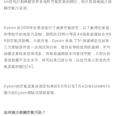
on背包計劃喚醒世界各地對空氣質素的關注，助大眾積極減少接
觸空氣污染源。
Dyson 於2019年在香港進行了健康空氣研究，以了解潛在家庭
和學校中的無形污染物，期間於22間小學及44個家庭擺放合共6
6部空氣清新機。六個月後，Dyson 收集 了51 個濾網並交給第
三方實驗室作進一步測試與分析，發現在學校使用的濾網，平均
細菌含量較家居環境多，而每個濾網樣本均發現甲醛，大部分的
濃度都屬不安全水平。研究結果已經公布，以提升港人對室內空
氣質素的關注[4]。
Dyson的空氣質素偵測背包將於6月15日至7月4日在ELEMENTS
圓方的Dyson體驗店限期展覽。
如何減少接觸空氣污染？