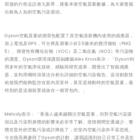
郊遊的行程走訪港九新界，搜集本港空氣質素數據，為大家發掘
出鮮為人知的空氣污染源頭。
Dyson空氣質素偵測背包配置了其空氣清新機內使用的感應器，
加上電池及GPS，可分辨及測量小於2.5微米的懸浮微粒（PM2.
5）、揮發性有機化合物（VOC）及二氧化氮（NO2）等污染物
的濃度。Dyson環境保護部副總裁Alex Knox表示：「Dyson利
用多年的空氣淨化技術、經驗與研究成果，開發出了智能感應
器，並利用獨特演算法分析出詳細的空氣污染報告。這項創新技
術使我們能夠監控在室內至室外，甚至是移動時的空氣質素，最
特別的是這個裝置就放在一個背包內。」
Melody表示﹕「香港人越來越關注空氣質素，但對空氣污染源
頭以及污染對身體的影響未必非常了解。疫情期間交通減少，整
體在室外的空氣污染或許降低了，但室內空氣污染亦不容忽視。
今次很高興參與了Dyson的計劃，讓我認識到自己日常工作及生