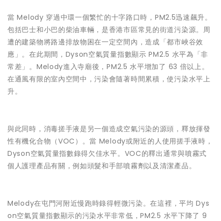
當 Melody 穿過中環一個繁忙的十字路口時，PM2.5迅速飆升。
包括巴士和小巴的柴油車輛，是香港市區常見的街道污染源。周
遭的建築物將路邊排放物困在一定空間內，造成「都市峽谷效
應」。在此期間，Dyson空氣質量指數顯示 PM2.5 水平為「非
常差」。Melody進入寺廟後，PM2.5 水平增加了 63 倍以上。
在通風有限的室內空間中，污染會隨著時間累積，使污染水平上
升。
與此同時，消毒搓手液是另一個造成空氣污染的源頭，釋放揮發
性有機化合物（VOC）。當 Melody或附近的人使用搓手液時，
Dyson空氣質量指數錄得欠佳水平。VOC的釋出通常與噴霧式
個人護理產品有關，例如頭髮和手部噴霧劑以及清潔產品。
Melody在屯門河附近慢跑時錄得輕微污染。在這裡，平均 Dys
on空氣質量指數顯示的污染水平非常低，PM2.5 水平下降了 9