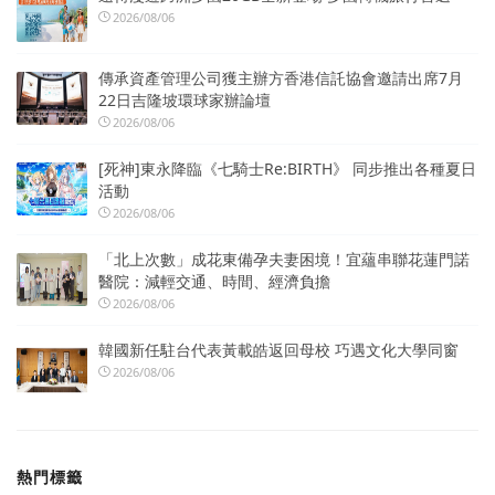
2026/08/06
傳承資產管理公司獲主辦方香港信託協會邀請出席7月
22日吉隆坡環球家辦論壇
2026/08/06
[死神]東永降臨《七騎士Re:BIRTH》 同步推出各種夏日
活動
2026/08/06
「北上次數」成花東備孕夫妻困境！宜蘊串聯花蓮門諾
醫院：減輕交通、時間、經濟負擔
2026/08/06
韓國新任駐台代表黃載皓返回母校 巧遇文化大學同窗
2026/08/06
熱門標籤