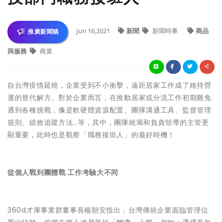
Jun 16,2021
新聞
新聞時事
商品
推廣新聞稿
與服務
商業
自台灣疫情延燒，企業受到不小衝擊，遠距居家工作成了維持營
運的替代解方。對於企業而言，在推動居家或分流工作初期難免
遇到各種挑戰，像是軟硬體資源配置、團隊溝通工具、監督管理
規則、績效追蹤方法…等，其中，團隊統籌和負責領導的主管更
顯重要，此時也是觀察「職務接班人」的最好時機！
從個人戰到團體戰 工作考驗大不同
360d才庫事業群董事長楊朝安指出，台灣傳統企業面臨管理位