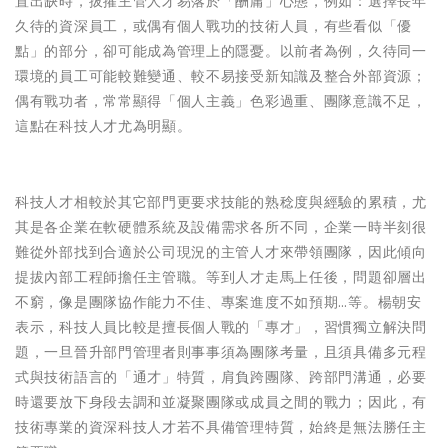
置出缺時，拔擢主管人才易落於「酬庸」心態，例如：選擇長年
久待的資深員工，或偶有個人戰功的技術人員，有些看似「優
點」的部分，卻可能成為管理上的隱憂。以前者為例，久待同一
環境的員工可能較難變通、較不易接受新知識及整合外部資源；
偶有戰功者，常常顯得「個人主義」色彩過重、團隊意識不足，
這點在科技人才尤為明顯。
科技人才相較於其它部門更要求技能的熟稔度與經驗的累積，尤
其是各企業在軟硬體系統及設備需求各所不同，企業一時半刻很
難從外部找到合適於公司現況的主管人才來帶領團隊，因此傾向
提拔內部工程師擔任主管職。等到人才走馬上任後，問題卻層出
不窮，像是團隊協作能力不佳、專案進度不如預期…等。楊朝安
表示，科技人員比較是擅長個人戰的「專才」，習慣獨立解決問
題，一旦晉升部門管理者則事事須為團隊考量，且須具備多元程
式與技術語言的「通才」特質，肩負跨團隊、跨部門溝通，必要
時還要放下身段去調和並凝聚團隊或成員之間的戰力；因此，有
技術專業的資深科技人才若不具備管理特質，始終是無法勝任主