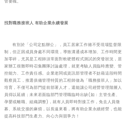
管要職。
找對職務接班人 有助企業永續發展
有別於「公司定點辦公」，員工居家工作雖不受現場監督限
制，但正因成員身處不同環境，導致溝通成本增加、工作時間更
加零碎，尤其是工程師須常面對軟硬體程式測試的突發狀況，居
家辦工很難即時召集團隊討論處理，就更考驗人員臨時應變、管
控能力、工作責任感。企業老闆或資訊部管理者不妨藉這段時間
觀察員工，推選俱備管理特質的工程師做為「職務接班人」加以
培育，不僅可為部門提前部署人才，還能讓公司經營管理階層人
員得以延續；未來若面臨部門管理職
臨時
出缺(如：主管生產、
孕嬰或離職、組織調整)，就有人員即時對接工作，免去人員徵
募、系統交接的麻煩，以長遠來看，將有助企業永續經營，也能
提高科技部門生產力、向心力與競爭力！