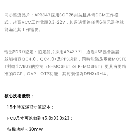
同步整流晶片：APR347採用SOT26封裝且具備DCM工作模
式，超寬VCC工作電壓3.3-22V，其週邊電路僅需6個元器件就
能滿足其工作需要。
輸岀PD3.0協定：協定晶片採用AP43771，通過USB協會認證，
並能相容QC4.0，QC4.0+及PPS規範，同時能滿足兩種MOSFE
T對輸岀VBUS的控制（N-MOSFET or P-MOSFET）更具有更精
准的OCP，OVP，OTP功能，其封裝僅為DFN3x3-14。
核心技術優勢
：

1.5小時充滿13寸筆記本；

PCB尺寸可以做到45.8x33.3x23；

待機功耗＜30mW；