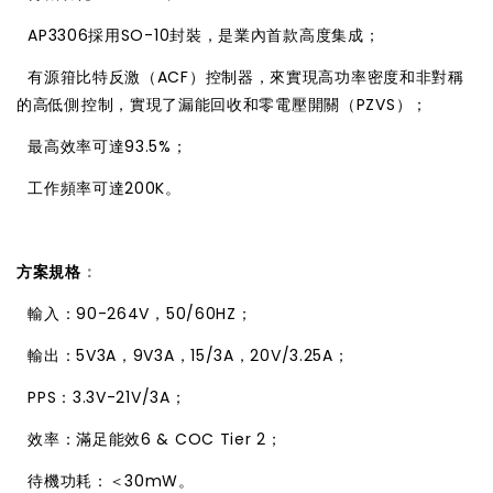

AP3306採用SO-10封裝，是業內首款高度集成；

有源箝比特反激（ACF）控制器，來實現高功率密度和非對稱
的高低側控制，實現了漏能回收和零電壓開關（PZVS）；

最高效率可達93.5%；

工作頻率可達200K。
方案規格
：

輸入：90-264V，50/60HZ；

輸出：5V3A，9V3A，15/3A，20V/3.25A；

PPS：3.3V-21V/3A；

效率：滿足能效6 & COC Tier 2；

待機功耗：＜30mW。