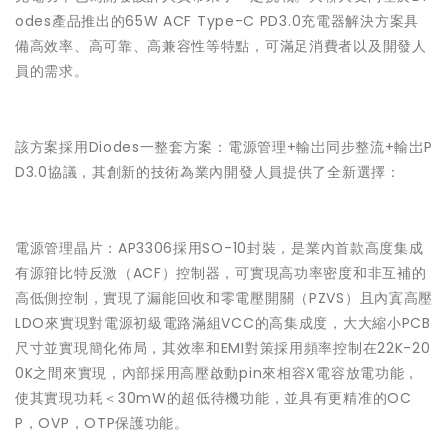
odes產品推出的65W ACF Type-C PD3.0充電器解決方案具
備高效率、高可靠、高兼容性等特點，可滿足消費者以及開發人
員的需求。
該方案採用Diodes一整套方案：電源管理+輸岀同步整流+輸岀P
D3.0協議，其創新的技術為業內開發人員提供了全新選擇：
電源管理晶片：AP3306採用SO-10封裝，是業內首款高度集成
有源箝比特反激（ACF）控制器，可實現高功率密度和非互補的
高低側控制，實現了漏能回收和零電壓開關（PZVS）且內寘高壓
LDO來實現對電源初級電路滿組VCC的高集成度，大大縮小PCB
尺寸並實現簡化佈局，其效率和EMI對策採用頻率控制在22K-20
0K之間來實現，內部採用高壓啟動pin來相容X電容放電功能，
使其實現功耗＜30mW的超低待機功能，並具有更精准的OC
P，OVP，OTP保護功能。