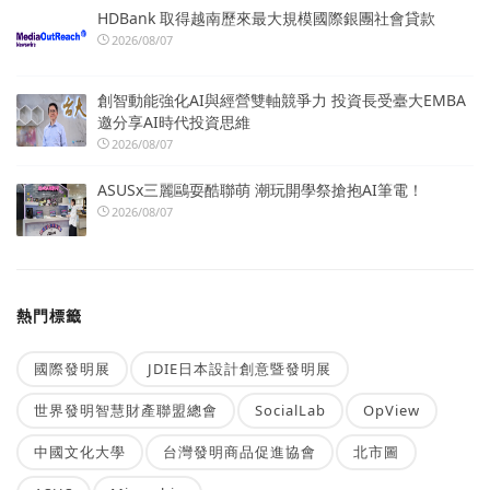
HDBank 取得越南歷來最大規模國際銀團社會貸款
2026/08/07
創智動能強化AI與經營雙軸競爭力 投資長受臺大EMBA
邀分享AI時代投資思維
2026/08/07
ASUSx三麗鷗耍酷聯萌 潮玩開學祭搶抱AI筆電！
2026/08/07
熱門標籤
國際發明展
JDIE日本設計創意暨發明展
世界發明智慧財產聯盟總會
SocialLab
OpView
中國文化大學
台灣發明商品促進協會
北市圖