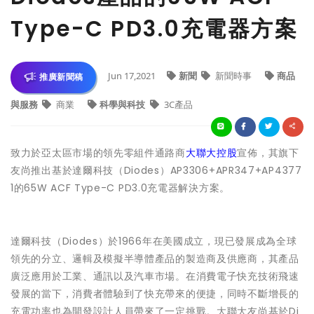
Type-C PD3.0充電器方案
Jun 17,2021
新聞
新聞時事
商品
推廣新聞稿
與服務
商業
科學與科技
3C產品
致力於亞太區市場的領先零組件通路商
大聯大控股
宣佈，其旗下
友尚推出基於達爾科技（Diodes）AP3306+APR347+AP4377
1的65W ACF Type-C PD3.0充電器解決方案。
達爾科技（Diodes）於1966年在美國成立，現已發展成為全球
領先的分立、邏輯及模擬半導體產品的製造商及供應商，其產品
廣泛應用於工業、通訊以及汽車市場。在消費電子快充技術飛速
發展的當下，消費者體驗到了快充帶來的便捷，同時不斷增長的
充電功率也為開發設計人員帶來了一定挑戰。大聯大友尚基於Di