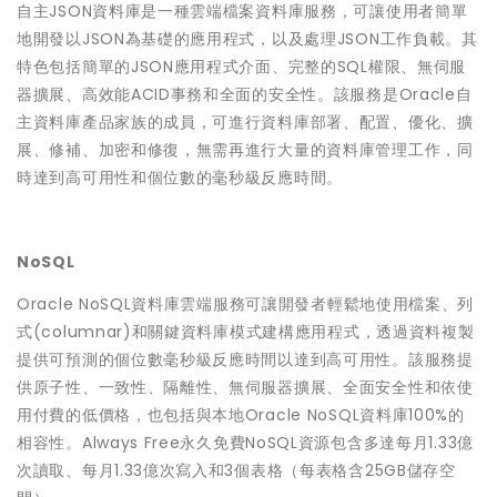
自主JSON資料庫是一種雲端檔案資料庫服務，可讓使用者簡單
地開發以JSON為基礎的應用程式，以及處理JSON工作負載。其
特色包括簡單的JSON應用程式介面、完整的SQL權限、無伺服
器擴展、高效能ACID事務和全面的安全性。該服務是Oracle自
主資料庫產品家族的成員，可進行資料庫部署、配置、優化、擴
展、修補、加密和修復，無需再進行大量的資料庫管理工作，同
時達到高可用性和個位數的毫秒級反應時間。
NoSQL
Oracle NoSQL資料庫雲端服務可讓開發者輕鬆地使用檔案、列
式(columnar)和關鍵資料庫模式建構應用程式，透過資料複製
提供可預測的個位數毫秒級反應時間以達到高可用性。該服務提
供原子性、一致性、隔離性、無伺服器擴展、全面安全性和依使
用付費的低價格，也包括與本地Oracle NoSQL資料庫100%的
相容性。Always Free永久免費NoSQL資源包含多達每月1.33億
次讀取、每月1.33億次寫入和3個表格（每表格含25GB儲存空