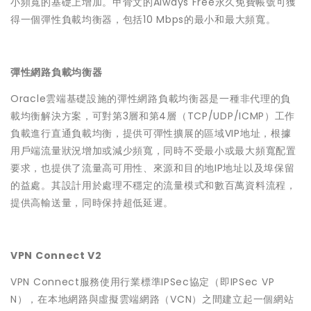
小頻寬的基礎上增加。甲骨文的Always Free永久免費帳號可獲
得一個彈性負載均衡器，包括10 Mbps的最小和最大頻寬。
彈性網路負載均衡器
Oracle雲端基礎設施的彈性網路負載均衡器是一種非代理的負
載均衡解決方案，可對第3層和第4層（TCP/UDP/ICMP）工作
負載進行直通負載均衡，提供可彈性擴展的區域VIP地址，根據
用戶端流量狀況增加或減少頻寬，同時不受最小或最大頻寬配置
要求，也提供了流量高可用性、來源和目的地IP地址以及埠保留
的益處。其設計用於處理不穩定的流量模式和數百萬資料流程，
提供高輸送量，同時保持超低延遲。
VPN Connect V2
VPN Connect服務使用行業標準IPSec協定（即IPSec VP
N），在本地網路與虛擬雲端網路（VCN）之間建立起一個網站