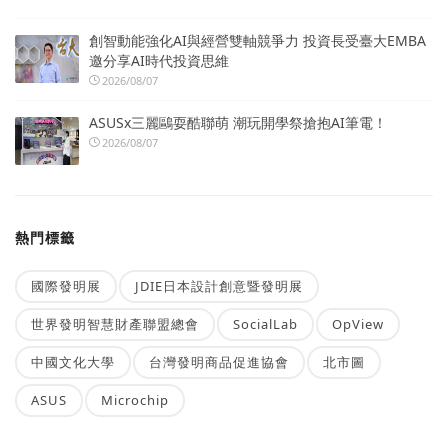
創智動能強化AI與經營雙軸競爭力 投資長受臺大EMBA
邀分享AI時代投資思維
2026/08/07
ASUSx三麗鷗耍酷聯萌 潮玩開學祭搶抱AI筆電！
2026/08/07
熱門標籤
國際發明展
JDIE日本設計創意暨發明展
世界發明智慧財產聯盟總會
SocialLab
OpView
中國文化大學
台灣發明商品促進協會
北市圖
ASUS
Microchip