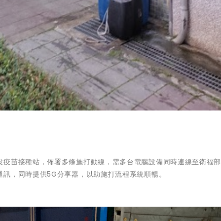
設疫苗接種站，佈署多條施打動線，需多台電腦設備同時連線至衛福
通訊，同時提供5G分享器，以助施打流程系統順暢。