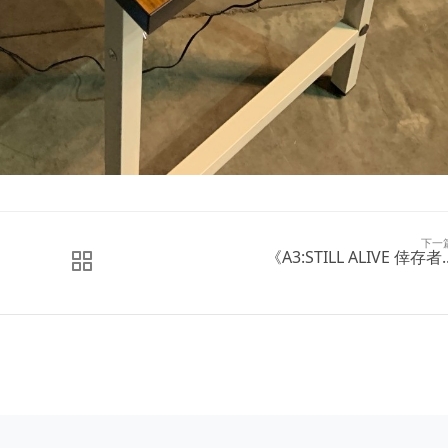
下一
《A3:STILL ALIVE 倖存者..