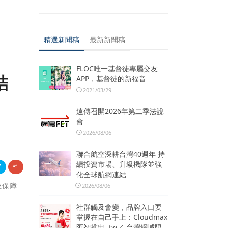
精選新聞稿
最新新聞稿
FLOC唯一基督徒專屬交友
結
APP，基督徒的新福音
2021/03/29
遠傳召開2026年第二季法說
會
2026/08/06
聯合航空深耕台灣40週年 持
續投資市場、升級機隊並強
化全球航網連結
並保障
2026/08/06
社群觸及會變，品牌入口要
掌握在自己手上：Cloudmax
匯智推出 .tw／.台灣網域限