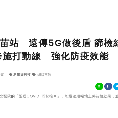
苗站 遠傳5G做後盾 篩檢
條施打動線 強化防疫效能
時事
科學與科技
網路電信
醫院的「巡迴COVID-19篩檢車」，能迅速順暢地上傳篩檢結果，