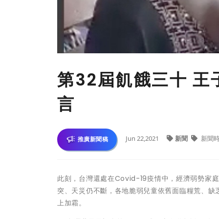
第32屆飢餓三十 
言
Jun 22,2021
新聞
新聞
推廣新聞稿
此刻，台灣還處在Covid-19疫情中，經濟弱
突、天災仍不斷，各地脆弱兒童依舊面臨糧荒、缺乏
上加霜。