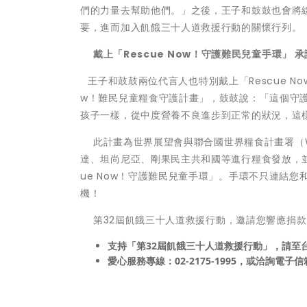
們的力量去幫助他們。」之後，王子和鼓鼓也會將
要，進而加入飢餓三十人道救援行動的關懷行列
戴上「Rescue Now！守護難民兒童手環」
王子和鼓鼓兩位代言人也特別戴上「Rescue N
w！難民兒童糧食守護計畫」，鼓鼓說：「這個守
孩子一樣，從中度營養不良進步到正常的狀況，這
此計畫為世界展望會與聯合國世界糧食計畫署（W
達、坦尚尼亞、剛果民主共和國等進行糧食發放，並
ue Now！守護難民兒童手環」。手環不只連結
機！
第32屆飢餓三十人道救援行動，邀請您響應捐款、
支持「第32屆飢餓三十人道救援行動」，請至
愛心服務專線：02-2175-1995，或洽詢電子