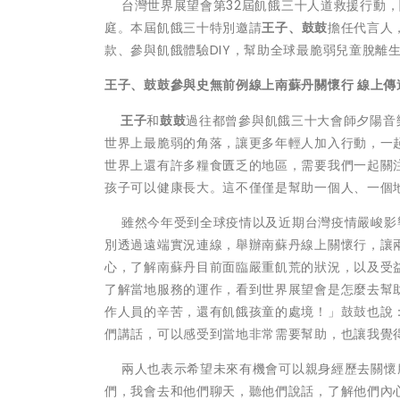
台灣世界展望會第32屆飢餓三十人道救援行動，關
庭。本屆飢餓三十特別邀請
王子、鼓鼓
擔任代言人
款、參與飢餓體驗DIY，幫助全球最脆弱兒童脫離
王子、鼓鼓參與史無前例線上南蘇丹關懷行 線上傳
王子
和
鼓鼓
過往都曾參與飢餓三十大會師夕陽音
世界上最脆弱的角落，讓更多年輕人加入行動，一
世界上還有許多糧食匱乏的地區，需要我們一起關
孩子可以健康長大。這不僅僅是幫助一個人、一個
雖然今年受到全球疫情以及近期台灣疫情嚴峻影
別透過遠端實況連線，舉辦南蘇丹線上關懷行，讓
心，了解南蘇丹目前面臨嚴重飢荒的狀況，以及受
了解當地服務的運作，看到世界展望會是怎麼去幫
作人員的辛苦，還有飢餓孩童的處境！」鼓鼓也說
們講話，可以感受到當地非常需要幫助，也讓我覺
兩人也表示希望未來有機會可以親身經歷去關懷
們，我會去和他們聊天，聽他們說話，了解他們內