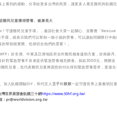
線上看到的感動，分享給更多台灣的民眾，讓更多人看見難民與飢餓
。
 承諾難民兒童獲得營養、健康長大
ow！守護難民兒童手環」，邀請社會大眾一起關心、並響應「Rescue 
護手環，就表示我們可以幫助一個小孩的營養，可以讓如同關懷行中南
樣的幫助很實際、也很切合他們的需要！」
FP）於非洲、中東及亞洲地區所合作難民糧食援助方案，於南蘇丹
針對緊急營養不良者提供緊急營養補充餵食。捐款3000元，將贈送「
您和難民兒童，也代表難民兒童將因您的付出得到緊急營養需求，度過生
加入飢餓體驗DIY，和代言人
王子
和
鼓鼓
一起守護世界上最脆弱兒
台灣世界展望會飢餓三十網
https://www.30hf.org.tw/
信箱：
pr@worldvision.org.tw