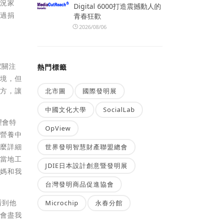
特況家
Digital 6000打造震撼動人的
透過捐
青春狂歡
2026/08/06
家關注
熱門標籤
環境，但
地方，讓
北市圖
國際發明展
中國文化大學
SocialLab
望會特
OpView
地營養中
這麼詳細
世界發明智慧財產聯盟總會
會當地工
JDIE日本設計創意暨發明展
媽媽和我
台灣發明商品促進協會
看到他
Microchip
永春分館
們會盡我