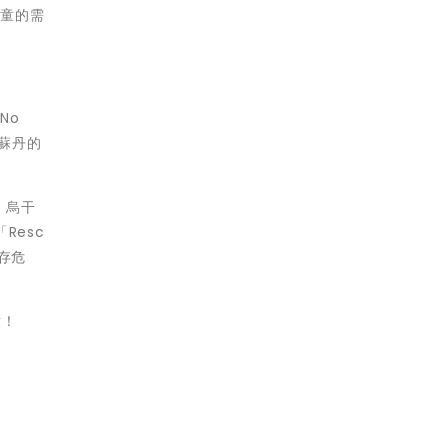
兒童的需
No
蘇丹的
、烏干
Resc
存危
童！