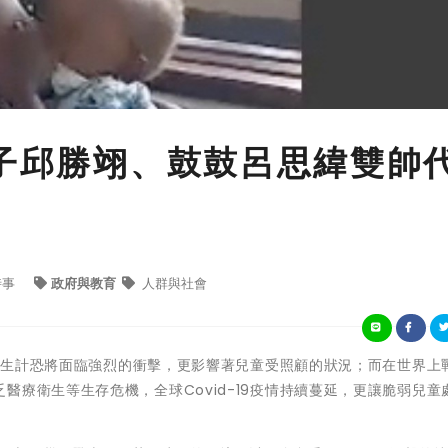
王子邱勝翊、鼓鼓呂思緯雙帥
時事
政府與教育
人群與社會
勢家庭生計恐將面臨強烈的衝擊，更影響著兒童受照顧的狀況；而在世界上
醫療衛生等生存危機，全球Covid-19疫情持續蔓延，更讓脆弱兒童