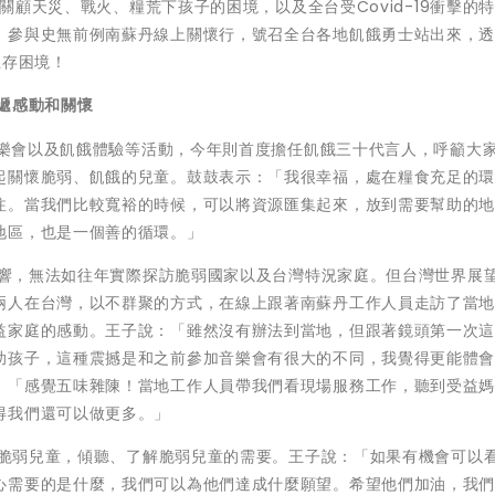
顧天災、戰火、糧荒下孩子的困境，以及全台受Covid-19衝擊的
，參與史無前例南蘇丹線上關懷行，號召全台各地飢餓勇士站出來，
生存困境！
遞感動和關懷
樂會以及飢餓體驗等活動，今年則首度擔任飢餓三十代言人，呼籲大
起關懷脆弱、飢餓的兒童。鼓鼓表示：「我很幸福，處在糧食充足的
注。當我們比較寬裕的時候，可以將資源匯集起來，放到需要幫助的
地區，也是一個善的循環。」
響，無法如往年實際探訪脆弱國家以及台灣特況家庭。但台灣世界展
兩人在台灣，以不群聚的方式，在線上跟著南蘇丹工作人員走訪了當
益家庭的感動。王子說：「雖然沒有辦法到當地，但跟著鏡頭第一次
助孩子，這種震撼是和之前參加音樂會有很大的不同，我覺得更能體
：「感覺五味雜陳！當地工作人員帶我們看現場服務工作，聽到受益
得我們還可以做更多。」
脆弱兒童，傾聽、了解脆弱兒童的需要。王子說：「如果有機會可以
心需要的是什麼，我們可以為他們達成什麼願望。希望他們加油，我