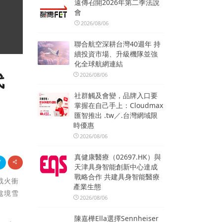
遠傳召開2026年第二季法說
會
2026/08/06
聯合航空深耕台灣40週年 持
續投資市場、升級機隊並強
化全球航網連結
代
2026/08/06
社群觸及會變，品牌入口要
掌握在自己手上：Cloudmax
匯智推出 .tw／.台灣網域限
時優惠
2026/08/06
真健康醫療（02697.HK）與
天津具身智能創新中心達成
戰略合作 共建具身智能醫療
戰火衝
產業生態
處境雪
2026/08/06
陳嘉樺Ella選擇Sennheiser