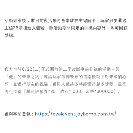
活動結束後，末日前夜活動將會常駐在主線關卡。玩家只要通過
主線36章後進入體驗，除活動期間限定的手機內容外，均可回顧
體驗。
官方也於6/22(二)正式開放第二季改版事前登錄的活動－與
『他』的未來之約，邀請玩家選擇未來的道路後寫下對未來的心
願，並獲得朋友的祝福，參與人數越多將能獲得越多獎勵，最高
將可獲得【星河許願券*30、鑽石*1000、金幣*300000】
。
參與事前登錄：
https://evolevent.joybomb.com.tw/