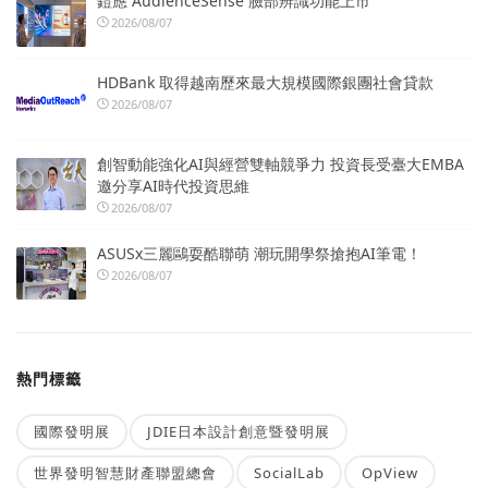
鎧應 AudienceSense 臉部辨識功能上市
2026/08/07
HDBank 取得越南歷來最大規模國際銀團社會貸款
2026/08/07
創智動能強化AI與經營雙軸競爭力 投資長受臺大EMBA
邀分享AI時代投資思維
2026/08/07
ASUSx三麗鷗耍酷聯萌 潮玩開學祭搶抱AI筆電！
2026/08/07
熱門標籤
國際發明展
JDIE日本設計創意暨發明展
世界發明智慧財產聯盟總會
SocialLab
OpView