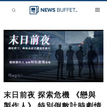
回到首頁
新聞稿分類
登入
刊登
末日前夜 探索危機 《戀與
製作人》 特別倒數計時劇情