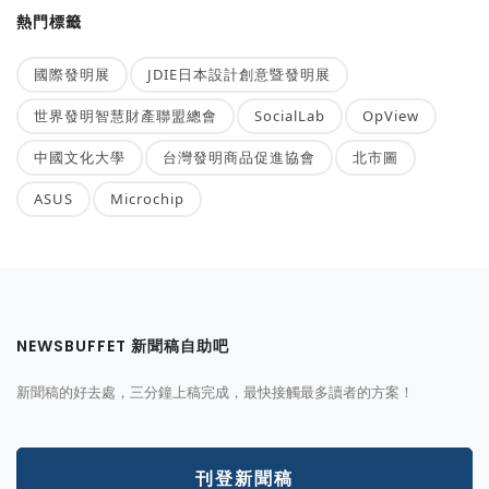
熱門標籤
國際發明展
JDIE日本設計創意暨發明展
世界發明智慧財產聯盟總會
SocialLab
OpView
中國文化大學
台灣發明商品促進協會
北市圖
ASUS
Microchip
NEWSBUFFET 新聞稿自助吧
新聞稿的好去處，三分鐘上稿完成，最快接觸最多讀者的方案！
刊登新聞稿