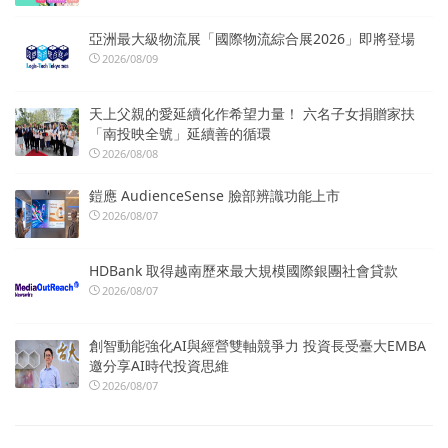
亞洲最大級物流展「國際物流綜合展2026」即將登場
2026/08/09
天上父親的愛延續化作希望力量！ 六名子女捐贈家扶
「南投映全號」延續善的循環
2026/08/08
鎧應 AudienceSense 臉部辨識功能上市
2026/08/07
HDBank 取得越南歷來最大規模國際銀團社會貸款
2026/08/07
創智動能強化AI與經營雙軸競爭力 投資長受臺大EMBA
邀分享AI時代投資思維
2026/08/07