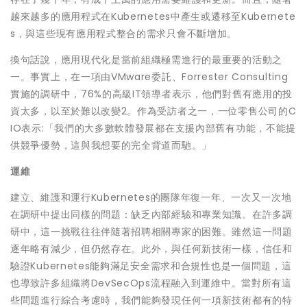
越來越多的應用程式在Kubernetes中產生或遷移至Kubernete
s，與這些現有應用程式整合的需求只會不斷增加。
換句話說，應用現代化是當前組織極需進行的最重要的活動之
一。事實上，在一項由VMware委託、Forrester Consulting
實施的調研中，76%的高級IT領導者表示，他們對舊有應用的投
資太多，以至於難以改變2。作為受訪者之一，一位零售公司的C
IO表示:「我們的大多數軟體發展都在支援內部舊有功能，不能提
供競爭優勢，這與我想要的完全背道而馳。」
運維
建立、維護和運行Kubernetes的團隊年復一年、一次又一次地
在調研中提出同樣的問題：缺乏內部經驗和專業知識。在許多調
研中，這一挑戰往往伴隨著招聘相關專家的困難。雖然這一問題
逐年略有減少，但仍然存在。此外，與任何新技術一樣，信任和
驗證Kubernetes能夠滿足安全需求和合規性也是一個問題，這
也導致許多組織將DevSecOps流程融入到運維中。當對所有這
些問題進行綜合考慮時，我們能夠發現任何一項新技術都有的特