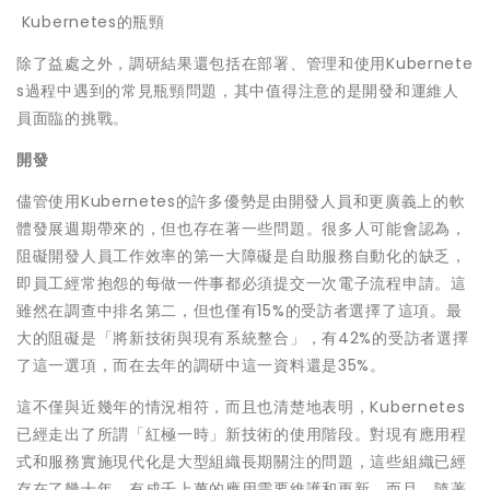
Kubernetes的瓶頸
除了益處之外，調研結果還包括在部署、管理和使用Kubernete
s過程中遇到的常見瓶頸問題，其中值得注意的是開發和運維人
員面臨的挑戰。
開發
儘管使用Kubernetes的許多優勢是由開發人員和更廣義上的軟
體發展週期帶來的，但也存在著一些問題。很多人可能會認為，
阻礙開發人員工作效率的第一大障礙是自助服務自動化的缺乏，
即員工經常抱怨的每做一件事都必須提交一次電子流程申請。這
雖然在調查中排名第二，但也僅有15%的受訪者選擇了這項。最
大的阻礙是「將新技術與現有系統整合」，有42%的受訪者選擇
了這一選項，而在去年的調研中這一資料還是35%。
這不僅與近幾年的情況相符，而且也清楚地表明，Kubernetes
已經走出了所謂「紅極一時」新技術的使用階段。對現有應用程
式和服務實施現代化是大型組織長期關注的問題，這些組織已經
存在了幾十年，有成千上萬的應用需要維護和更新。而且，隨著