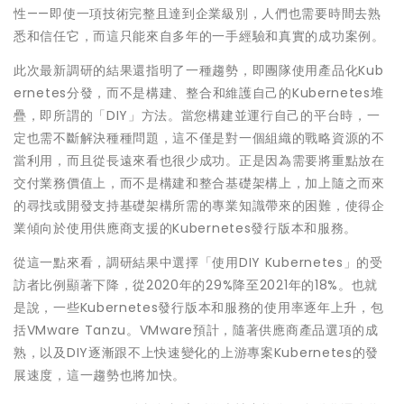
性——即使一項技術完整且達到企業級別，人們也需要時間去熟
悉和信任它，而這只能來自多年的一手經驗和真實的成功案例。
此次最新調研的結果還指明了一種趨勢，即團隊使用產品化Kub
ernetes分發，而不是構建、整合和維護自己的Kubernetes堆
疊，即所謂的「DIY」方法。當您構建並運行自己的平台時，一
定也需不斷解決種種問題，這不僅是對一個組織的戰略資源的不
當利用，而且從長遠來看也很少成功。正是因為需要將重點放在
交付業務價值上，而不是構建和整合基礎架構上，加上隨之而來
的尋找或開發支持基礎架構所需的專業知識帶來的困難，使得企
業傾向於使用供應商支援的Kubernetes發行版本和服務。
從這一點來看，調研結果中選擇「使用DIY Kubernetes」的受
訪者比例顯著下降，從2020年的29%降至2021年的18%。也就
是說，一些Kubernetes發行版本和服務的使用率逐年上升，包
括VMware Tanzu。VMware預計，隨著供應商產品選項的成
熟，以及DIY逐漸跟不上快速變化的上游專案Kubernetes的發
展速度，這一趨勢也將加快。