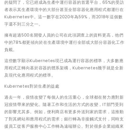
的疑問了，它已經成為生產中運行容器的首選平台，65%的受訪
者表示其生產環境中的大部分甚至全部容器化應用程式都運行在
Kubernetes中。這一數字在2020年為59%，而2018年這個數
字還不到三分之一。
擁有超過500名開發人員的公司在此項調查上的資料更高，他們
中的78%都更傾向於在生產環境中運行全部或大部分容器化工作
負載。
這些數字顯示Kubernetes現已成為運行容器的標準，大多數應
用程式正轉向基於容器的體系架構，Kubernetes幾乎就是全新
及現代化應用程式的標準。
Kubernetes對於生產的益處
過去一年，疫情改變了每個人的生活重心，全球都在努力應對新
冠疫情帶來的變化。隨著工作和生活的方式的改變，IT部門受到
的影響尤其多。例如，便利商店有更多外送到家的需求，這推動
了對其網站和應用程式的需求；銀行轉為非接觸式支付，同時支
援員工從客戶服務中心工作轉為遠端辦公。對於很多企業組織來