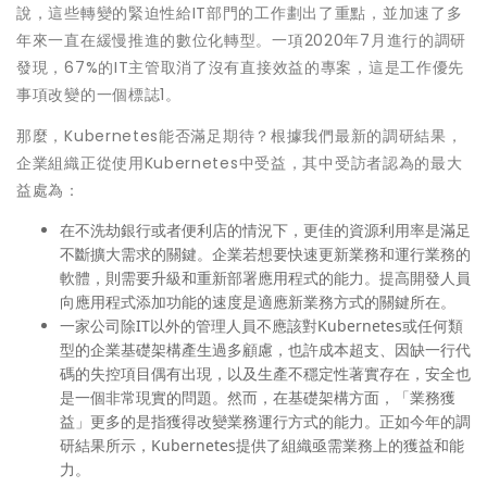
說，這些轉變的緊迫性給IT部門的工作劃出了重點，並加速了多
年來一直在緩慢推進的數位化轉型。一項2020年7月進行的調研
發現，67%的IT主管取消了沒有直接效益的專案，這是工作優先
事項改變的一個標誌1。
那麼，Kubernetes能否滿足期待？根據我們最新的調研結果，
企業組織正從使用Kubernetes中受益，其中受訪者認為的最大
益處為：
在不洗劫銀行或者便利店的情況下，更佳的資源利用率是滿足
不斷擴大需求的關鍵。企業若想要快速更新業務和運行業務的
軟體，則需要升級和重新部署應用程式的能力。提高開發人員
向應用程式添加功能的速度是適應新業務方式的關鍵所在。
一家公司除IT以外的管理人員不應該對Kubernetes或任何類
型的企業基礎架構產生過多顧慮，也許成本超支、因缺一行代
碼的失控項目偶有出現，以及生產不穩定性著實存在，安全也
是一個非常現實的問題。然而，在基礎架構方面，「業務獲
益」更多的是指獲得改變業務運行方式的能力。正如今年的調
研結果所示，Kubernetes提供了組織亟需業務上的獲益和能
力。