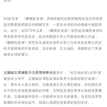
管治。
50多年來，《機構投資者》憑藉突破性的新聞報導及為全球受眾
提供重要新聞資訊的精闢文章，一直在全球前列的傳媒中脫穎而
出。此外，自1972年以來，《機構投資者》研究提供備受推崇的
專有基準研究及排名，提供有關賣方和公司業績的獨立評論；
《機構投資者》研究旨在成為投資界全部三方的首选及獨立的定
性市場情報的可靠來源，並在歐洲、亞太地區、美國和拉丁美洲
擁有全球影響力。
太陽城主席兼凱升主席周焯華先生
表示：「在亞洲全部1,438 家
被提名公司中，太陽城在博彩及酒店業界大放異彩被評為第一
名，實在令人喜出望外。太陽城成立至今歷史雖短，但仍能在排
名中領先其他發展成熟的同業，在博彩及酒店業界位居榜首實屬
不易。太陽城連同凱升一共橫掃14項非凡的榮譽，這是投資界對
集團前所未有的認可。我衷心感謝投資業界的熱烈支持。」