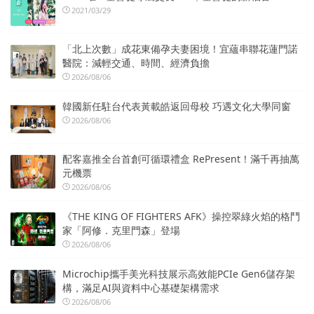
2021/03/29
「北上次數」成花東備孕夫妻困境！宜蘊串聯花蓮門諾
醫院：減輕交通、時間、經濟負擔
2026/08/06
韓國新任駐台代表黃載皓返回母校 巧遇文化大學同窗
2026/08/06
配客嘉推全台首創可循環禮盒 RePresent！滿千再抽萬
元機票
2026/08/06
《THE KING OF FIGHTERS AFK》操控翠綠火焰的格鬥
家「阿修．克里門森」登場
2026/08/06
Microchip攜手美光科技展示高效能PCIe Gen6儲存架
構，滿足AI與資料中心基礎架構需求
2026/08/06