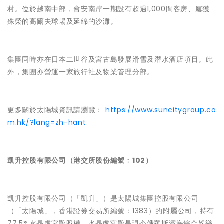
村。位於越南中部，會安南岸一期設有超過1,000間客房、屢獲
殊榮的高爾夫球場及延綿的沙灘。
集團同時亦在日本二世谷及宮古島發展滑雪及潛水酒店項目。此
外，集團亦營運一家旅行社及物業管理分部。
更多關於太陽城資訊請瀏覽：
https://www.suncitygroup.co
m.hk/?lang=zh-hant
凱升控股有限公司（港交所股份編號﹕102）
凱升控股有限公司（「凱升」）是太陽城集團控股有限公司
（「太陽城」，香港證券交易所編號：1383）的附屬公司，持有
77.5%水晶虎宮殿股權。水晶虎宮殿是現今俄羅斯濱海綜合娛樂