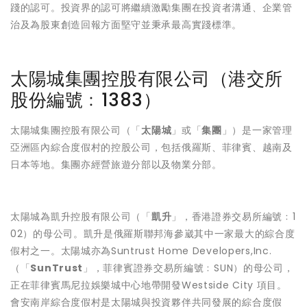
踐的認可。投資界的認可將繼續激勵集團在投資者溝通、企業管
治及為股東創造回報方面堅守並秉承最高實踐標準。
太陽城集團控股有限公司（港交所
股份編號﹕1383）
太陽城集團控股有限公司（「
太陽城
」或「
集團
」）是一家管理
亞洲區內綜合度假村的控股公司，包括俄羅斯、菲律賓、越南及
日本等地。集團亦經營旅遊分部以及物業分部。
太陽城為凱升控股有限公司（「
凱升
」，香港證券交易所編號﹕1
02）的母公司。凱升是俄羅斯聯邦海參崴其中一家最大的綜合度
假村之一。太陽城亦為Suntrust Home Developers,Inc.
（「
SunTrust
」，菲律賓證券交易所編號﹕SUN）的母公司，
正在菲律賓馬尼拉娛樂城中心地帶開發Westside City 項目。
會安南岸綜合度假村是太陽城與投資夥伴共同發展的綜合度假