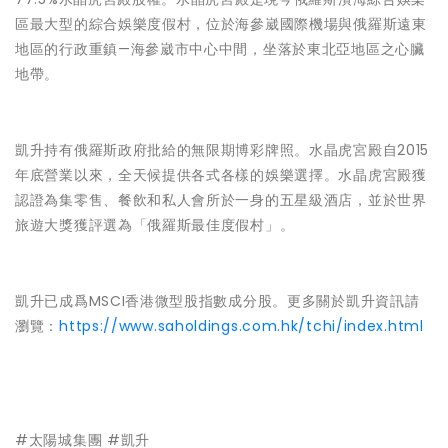
區最大型的綜合娛樂度假村，位於海參崴國際機場與俄羅斯遠東
地區的行政重鎮—海參崴市中心中間，坐落於東北亞地區之心臟
地帶。
凱升持有俄羅斯政府批給的無限期博彩牌照。水晶虎宮殿自2015
年底營業以來，全天候提供各式各樣的娛樂選擇。水晶虎宮殿獲
認證為集零售、餐飲和私人會所於一身的五星級酒店，並於世界
旅遊大獎獲評選為「俄羅斯最佳度假村」。
凱升已成爲MSCI香港微型股指數成分股。更多關於凱升資訊請
瀏覽：
https://www.saholdings.com.hk/tchi/index.html
#太陽城集團 #凱升