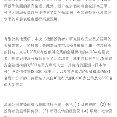
界授予集團的最高榮耀。此外，凱升在多個範疇也被評為三甲，
可見太陽城收購凱升後帶來了新的領導層，令其運營文化及管理
水平的卓越表現也獲得高度認可。
有別於其他獎項，本次《機構投資者》研究排名完全基於認可的
金融專業人士的投票，是國際資本市場極具權威性和可信度極高
的排名。來自1,285家有份參與投票的金融機構的4,084名投資
者、投資經理及分析師參與了此次調查，其中包括來自1,178家買
方金融機構的3,503名買方專業人士，其持有的亞洲（日本除
外）股票價值達18,630 億美元，以及來自107家金融機構的581
名賣方分析師，共提名了來自18個行業的1,438家公司及2,690名
個人參選者。
參選公司在幾個核心範疇進行評級，包括 (1) 財務披露、(2) 對
投資者的服務與傳訊、(3) 新冠疫情的應對及 (4) 環境、社會及