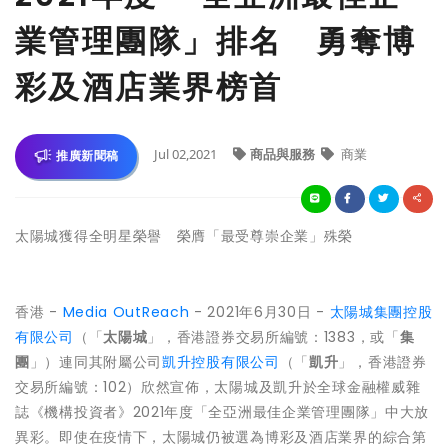
業管理團隊」排名 勇奪博
彩及酒店業界榜首
Jul 02,2021
商品與服務
商業
推廣新聞稿
太陽城獲得全明星榮譽 榮膺「最受尊崇企業」殊榮
香港 -
Media OutReach
- 2021年6月30日 -
太陽城集團控股
有限公司
（「
太陽城
」，香港證券交易所編號：1383，或「
集
團
」）連同其附屬公司
凱升控股有限公司
（「
凱升
」，香港證券
交易所編號：102）欣然宣佈，太陽城及凱升於全球金融權威雜
誌《機構投資者》2021年度「全亞洲最佳企業管理團隊」中大放
異彩。即使在疫情下，太陽城仍被選為博彩及酒店業界的綜合第