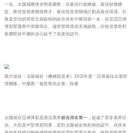
一名。太陽城獲得全明星榮譽，在最佳行政總裁、最佳財務總
監、最佳投資者關係專才、最佳投資者關係計劃及最佳環境、社
會及管治的所有五個範疇的綜合排名中獲得第一名，在芸芸亞洲
博彩營運商中突圍而出。儘管營商環境充滿挑戰，但投資業界對
集團堅持不懈的決心給予了高度的認可。
圖片描述：太陽城於《機構投資者》2021年度「亞洲最佳企業管
理團隊」中榮膺「最受尊崇企業」殊榮
太陽城在亞洲博彩及酒店業界
綜合排名第一
，超越了眾多業界巨
頭、大型及中型博彩同業，是對太陽城史無前例的認可。此排名
是知名財經刊物根據經核實的投票中票選出來的，無疑是投資業