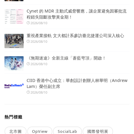
Cynet 的 MDR 主動式威脅響應，讓企業避免因審批流
程錯失阻斷攻擊黃金期！
2026/08/10
重視產業接軌 文大都計系參訪臺北捷運公司深入核心
2026/08/10
《無期迷途》全新主線「蒼藍穹頂」開啟！
2026/08/10
CIID 香港中心成立：華創設計創辦人林華明（Andrew
Lam）榮任副主席
2026/08/10
熱門標籤
北市圖
OpView
SocialLab
國際發明展