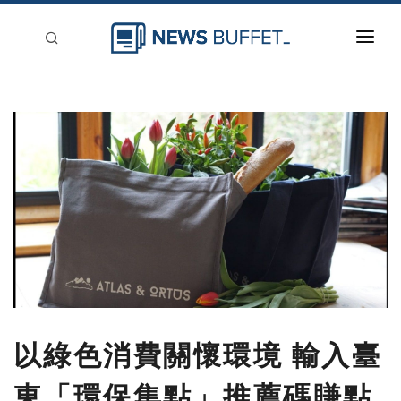
回到首頁
新聞稿分類
登入
刊登
以綠色消費關懷環境 輸入臺
東「環保集點」推薦碼賺點