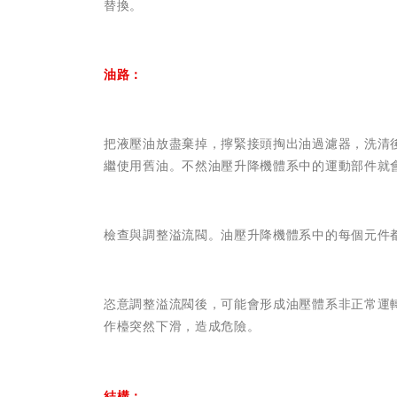
替換。
油路：
把液壓油放盡棄掉，擰緊接頭掏出油過濾器，洗清
繼使用舊油。不然油壓升降機體系中的運動部件就
檢查與調整溢流閥。油壓升降機體系中的每個元件
恣意調整溢流閥後，可能會形成油壓體系非正常運
作檯突然下滑，造成危險。
結構：