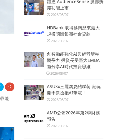
鎧應 AudienceSense 臉部辨
識功能上市
2026/08/07
HDBank 取得越南歷來最大
規模國際銀團社會貸款
2026/08/07
創智動能強化AI與經營雙軸
競爭力 投資長受臺大EMBA
邀分享AI時代投資思維
2026/08/07
ASUSx三麗鷗耍酷聯萌 潮玩
開學祭搶抱AI筆電！
承載能
2026/08/07
AMD公佈2026年第2季財務
報告
2026/08/07