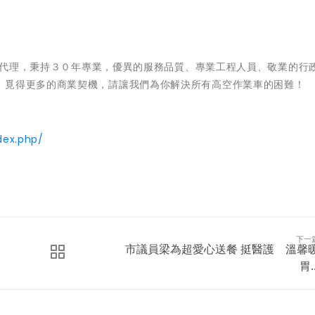
區總代理，秉持３０年專業，優異的服務品質、專業工程人員、敬業的行
，覓得更多的商業契機，請讓我們為你解決所有高空作業車的困難！
dex.php/
下一
市議員梁為超愛心送餐 挺醫護 溫馨
胃..