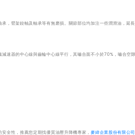
軸承，臂架鉸軸及軸承等有無磨損。關節部位均加注一些潤滑油，延
織減速器的中心線與齒輪中心線平行，其嚙合面不小於70%，嚙合空
的安全性，推薦您定期找優質油壓升降機專家，
麥緯企業股份有限公