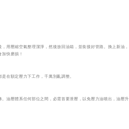
後，用壓縮空氣整理潔淨，然後放回油箱，並銜接好管路。換上新油
會加快磨損！
都是在額定壓力下工作，千萬別亂調整。
轉。油壓體系任何部位之間，必需首要泄壓，以免壓力油噴出，油壓