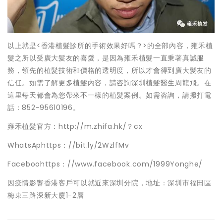
以上就是<香港植髮診所的手術效果好嗎？>的全部內容，雍禾植
髮之所以受廣大髪友的喜愛，是因為雍禾植髮一直秉著真誠服
務，領先的植髮技術和價格的透明度，所以才會得到廣大髪友的
信任。如需了解更多植髮內容，請咨詢深圳植髮醫生周龍飛。在
這里每天都會為您帶來不一樣的植髮案例。如需咨詢，請撥打電
話：852-95610196。
雍禾植髮官方：http://m.zhifa.hk/？cx
WhatsAphttps：//bit.ly/2WzlfMv
Faceboohttps：//www.facebook.com/1999Yonghe/
因疫情影響香港客戶可以就近來深圳分院，地址：深圳市福田區
梅東三路深新大廈1-2層