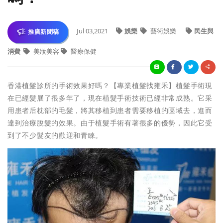
Jul 03,2021
娛樂
藝術娛樂
民生與
推廣新聞稿
消費
美妝美容
醫療保健
香港植髮診所的手術效果好嗎？【專業植髮找雍禾】植髮手術現
在已經髮展了很多年了，現在植髮手術技術已經非常成熟。它采
用患者后枕部的毛髮，將其移植到患者需要移植的區域去，進而
達到治療脫髮的效果。由于植髮手術有著很多的優勢，因此它受
到了不少髮友的歡迎和青睞。