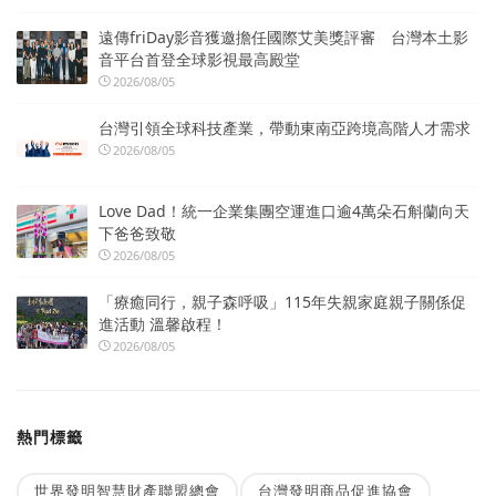
遠傳friDay影音獲邀擔任國際艾美獎評審 台灣本土影
音平台首登全球影視最高殿堂
2026/08/05
台灣引領全球科技產業，帶動東南亞跨境高階人才需求
2026/08/05
Love Dad！統一企業集團空運進口逾4萬朵石斛蘭向天
下爸爸致敬
2026/08/05
「療癒同行，親子森呼吸」115年失親家庭親子關係促
進活動 溫馨啟程！
2026/08/05
熱門標籤
世界發明智慧財產聯盟總會
台灣發明商品促進協會