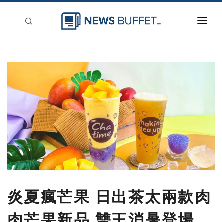
回到首頁
新聞稿分類
登入
刊登
炎夏瘋芒果 日出茶太兩款肉
肉芒果新品 雙王消暑登場