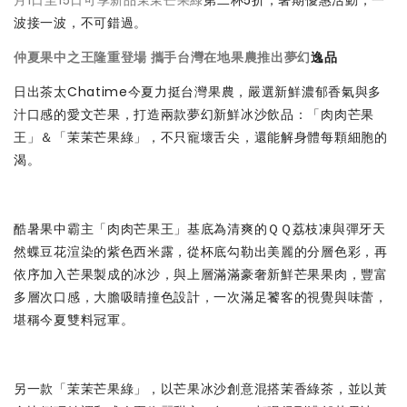
月1日至15日可享新品茉茉芒果綠
第二杯5折，暑期優惠活動，一
波接一波，不可錯過。
仲夏果中之王隆重登場 攜手台灣在地果農推出夢幻
逸品
日出茶太Chatime今夏力挺台灣果農，嚴選新鮮濃郁香氣與多
汁口感的愛文芒果，打造兩款夢幻新鮮冰沙飲品：「肉肉芒果
王」＆「茉茉芒果綠」，不只寵壞舌尖，還能解身體每顆細胞的
渴。
酷暑果中霸主「肉肉芒果王」基底為清爽的ＱＱ荔枝凍與彈牙天
然蝶豆花渲染的紫色西米露，從杯底勾勒出美麗的分層色彩，再
依序加入芒果製成的冰沙，與上層滿滿豪奢新鮮芒果果肉，豐富
多層次口感，大膽吸睛撞色設計，一次滿足饕客的視覺與味蕾，
堪稱今夏雙料冠軍。
另一款「茉茉芒果綠」，以芒果冰沙創意混搭茉香綠茶，並以黃