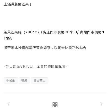
上滿滿新鮮芒果丁
茉茉芒果綠
（700cc）/
街邊門市價格
NT$50/
商場門市價格
N
T$55
將芒果冰沙搭配清爽茉香綠茶，以黃金比例巧妙結合
-即日起至8月15日，全台門市限量販售-
手搖飲
芒果
日出茶太