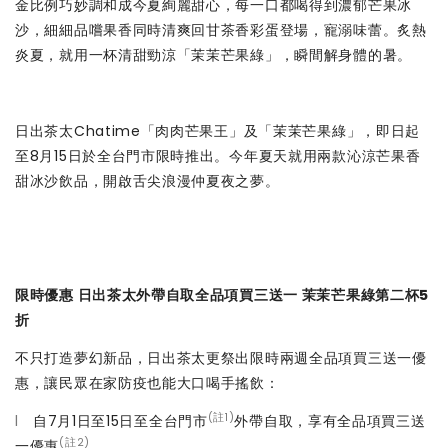
金比例巧妙調和成今夏絢麗甜心，每一口都喝得到濃郁芒果冰
沙，細細品嚐果香同時清爽回甘茶香彩蛋登場，寵溺味蕾。炙熱
炎夏，就用一杯清甜勁涼「茉茉芒果綠」，瞬間解身體的暑。
日出茶太Chatime「肉肉芒果王」及「茉茉芒果綠」，即日起
至8月15日於全台門市限時推出。今年夏天就用兩款沁涼芒果香
甜冰沙飲品，開啟舌尖浪漫仲夏夜之夢。
限時優惠 日出茶太外帶自取全品項買三送一 茉茉芒果綠第二杯5
折
不只打造夢幻新品，日出茶太更祭出限時兩週全品項買三送一優
惠，讓民眾在家防疫也能大口喝手搖飲：
(註1)
l
自7月1日至15日至全台門市
外帶自取，享有全品項買三送
(註2)
一優惠