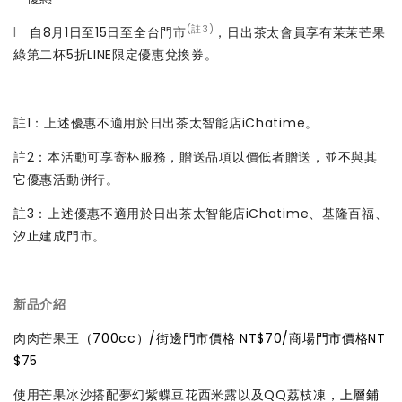
(註3)
l
自8月1日至15日至全台門市
，日出茶太會員享有茉茉芒果
綠第二杯5折LINE限定優惠兌換券。
註1：上述優惠不適用於日出茶太智能店iChatime。
註2：本活動可享寄杯服務，贈送品項以價低者贈送，並不與其
它優惠活動併行。
註3：上述優惠不適用於日出茶太智能店iChatime、基隆百福、
汐止建成門市。
新品介紹
肉肉芒果王
（700cc）/街邊門市價格 NT$70/
商場門市價格
NT
$75
使用芒果冰沙搭配夢幻紫蝶豆花西米露以及QQ荔枝凍
，上層鋪