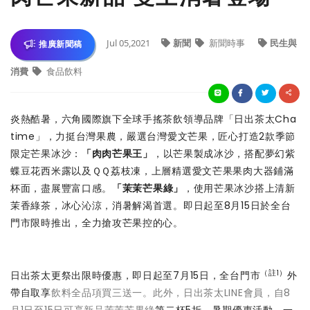
Jul 05,2021
新聞
新聞時事
民生與
推廣新聞稿
消費
食品飲料
炎熱酷暑，六角國際旗下全球手搖茶飲領導品牌「日出茶太Cha
time」，力挺台灣果農，嚴選台灣愛文芒果，匠心打造2款季節
限定芒果冰沙：
「肉肉芒果王」
，以芒果製成冰沙，搭配夢幻紫
蝶豆花西米露以及ＱＱ荔枝凍，上層精選愛文芒果果肉大器鋪滿
杯面，盡展豐富口感。
「茉茉芒果綠」
，使用芒果冰沙搭上清新
茉香綠茶，冰心沁涼，消暑解渴首選。即日起至8月15日於全台
門市限時推出，全力搶攻芒果控的心。
（註1）
日出茶太更祭出限時優惠，即日起至7月15日，全台門市
外
帶自取享
飲料全品項買三送一。此外，日出茶太LINE會員，自8