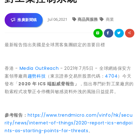
Jul 06,2021
商品與服務
商業
推廣新聞稿
最新報告指出美國是全球黑客集團鎖定的首要目標
香港 -
Media OutReach
- 2021年7月5日 - 全球網絡保安方
案領導廠商
趨勢科技
（東京證券交易所股票代碼：
4704
）今天
發布「
2020 年 ICS 端點威脅報告」
，指出專門針對工業廠房的
勒索程式攻擊正令停機與敏感資料外洩的風險日益提昇。
參考報告：
https://www.trendmicro.com/vinfo/hk/secu
rity/news/internet-of-things/2020-report-ics-endpoi
nts-as-starting-points-for-threats
。