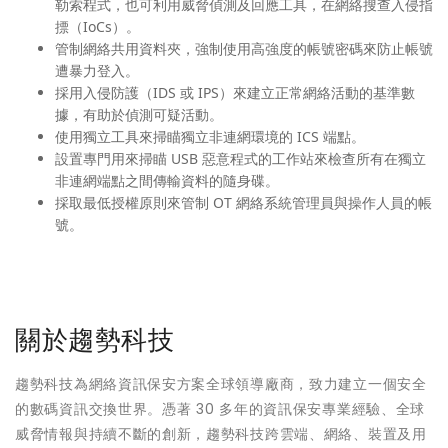
勒索程式，也可利用威脅偵測及回應工具，在網絡搜查入侵指
摽（IoCs）。
管制網絡共用資料夾，強制使用高強度的帳號密碼來防止帳號
遭暴力登入。
採用入侵防護（IDS 或 IPS）來建立正常網絡活動的基準數
據，有助於偵測可疑活動。
使用獨立工具來掃瞄獨立非連網環境的 ICS 端點。
設置專門用來掃瞄 USB 惡意程式的工作站來檢查所有在獨立
非連網端點之間傳輸資料的隨身碟。
採取最低授權原則來管制 OT 網絡系統管理員與操作人員的帳
號。
關於趨勢科技
趨勢科技為網絡資訊保安方案全球領導廠商，致力建立一個安全
的數碼資訊交換世界。憑著 30 多年的資訊保安專業經驗、全球
威脅情報與持續不斷的創新，趨勢科技跨雲端、網絡、裝置及用