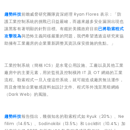
趨勢科技
前瞻威脅研究團隊資深經理 Ryan Flores 表示：「防
護工業控制系統的挑戰已日益嚴峻，而越來越多安全漏洞出現也
讓黑客有著明顯的針對目標。有鑑於美國政府目前
已將勒索程式
攻擊視為
與恐怖主義同樣嚴重的問題，我們希望透過這研究來協
助擁有工業廠房的企業重新調整其資訊保安措施的焦點。」
工業控制系統（簡稱 ICS）是水電公用設施、工廠以及其他工業
廠房中的主要元素，用於監視及控制橫跨 IT 及 OT 網絡的工業
流程。勒索程式一旦入侵這些系統，就可能造成廠房無法運作，
而且會增加企業敏感資料如設計文件、程式等外洩至黑暗網絡
（Dark Web）的風險。
趨勢科技
報告指出，幾個知名的勒索程式如 Ryuk（20%）、Ne
filim（14.6%）、Sodinokibi（13.5%）和 LockBit（10.4%）加