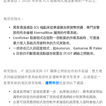
起來就佔了 2020 年所有 ICS 勒索程式感染案例的一半以上。
報告也指出：
黑客透過感染 ICS 端點來從事虛擬加密貨幣挖礦，專門攻擊
那些尚未修補 EternalBlue 漏洞的作業系統。
Conficker 勒索程式在面對一些較新的作業系統時，可透過
暴力登入系統共用資料夾的方式來散布。
一些存在已久的惡意程式，如Autorun、Gamarue 和 Palev
o 目前仍不斷透過流動儲存裝置在 IT/OT 網絡之間散布。
研究指出，IT 資訊保安與 OT 團隊之間的合作刻不容緩，雙方應
共同確認關鍵作業系統相容性及運轉率要求等需求，以便擬定一
套更有效的資訊保安策略，
趨勢科技
也提供以下建議：
盡速套用補丁是相當重要一步，如果無法執行，應考慮採用如
趨勢科技提供的虛擬補丁技術或透過網絡分割來降低風險。
企業可採用應用程式管控軟件來徹底杜絕黑客入侵時會植入的