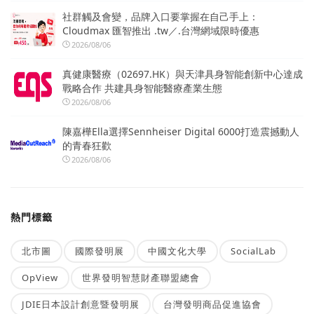
社群觸及會變，品牌入口要掌握在自己手上：
Cloudmax 匯智推出 .tw／.台灣網域限時優惠
2026/08/06
真健康醫療（02697.HK）與天津具身智能創新中心達成
戰略合作 共建具身智能醫療產業生態
2026/08/06
陳嘉樺Ella選擇Sennheiser Digital 6000打造震撼動人
的青春狂歡
2026/08/06
熱門標籤
北市圖
國際發明展
中國文化大學
SocialLab
OpView
世界發明智慧財產聯盟總會
JDIE日本設計創意暨發明展
台灣發明商品促進協會