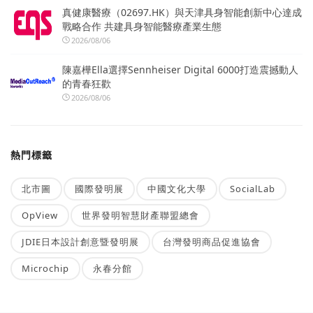
真健康醫療（02697.HK）與天津具身智能創新中心達成
戰略合作 共建具身智能醫療產業生態
2026/08/06
陳嘉樺Ella選擇Sennheiser Digital 6000打造震撼動人
的青春狂歡
2026/08/06
熱門標籤
北市圖
國際發明展
中國文化大學
SocialLab
OpView
世界發明智慧財產聯盟總會
JDIE日本設計創意暨發明展
台灣發明商品促進協會
Microchip
永春分館