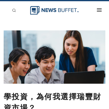
回到首頁
新聞稿分類
登入
刊登
學投資，為何我選擇瑞豐財
資市場？