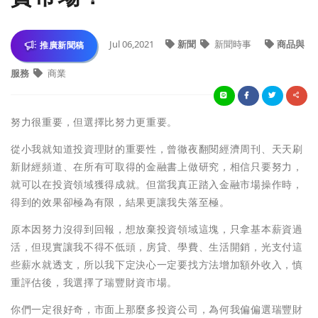
Jul 06,2021
新聞
新聞時事
商品與
推廣新聞稿
服務
商業
努力很重要，但選擇比努力更重要。
從小我就知道投資理財的重要性，曾徹夜翻閱經濟周刊、天天刷
新財經頻道、在所有可取得的金融書上做研究，相信只要努力，
就可以在投資領域獲得成就。但當我真正踏入金融市場操作時，
得到的效果卻極為有限，結果更讓我失落至極。
原本因努力沒得到回報，想放棄投資領域這塊，只拿基本薪資過
活，但現實讓我不得不低頭，房貸、學費、生活開銷，光支付這
些薪水就透支，所以我下定決心一定要找方法增加額外收入，慎
重評估後，我選擇了瑞豐財資市場。
你們一定很好奇，市面上那麼多投資公司，為何我偏偏選瑞豐財