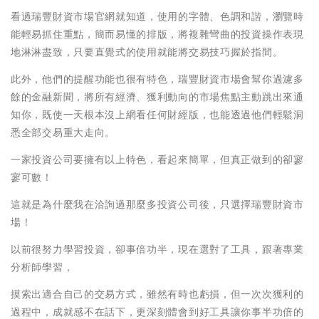
看過瑞豐財資市場官網就知道，使用的字體、色調和諧，瀏覽時
能輕易抓住重點，簡而易懂的排版，將複雜彎曲的投資操作表現
地淋淋盡致，只要直覺式的使用就能將交易技巧握於指間。
此外，他們的提醒功能也很有特色，瑞豐財資市場會幫你過濾多
餘的金融新聞，將所有經濟、獲利動向的市場焦點主動跳出來通
知你，既使一天根本沒上網看任何財經版，也能透過他們輕鬆洞
悉全部交易重大走向。
一家投資公司要擁有以上特色，看起來簡單，但真正做到的卻寥
寥可數！
這就是為什麼我在洽詢過那麼多投資公司後，只選擇瑞豐財資市
場！
以前很努力學習投資，卻事倍功半，現在選對了工具，跟著專業
分析師學習，
摸索出適合自己的交易方式，雖然有時也虧損，但一次次獲利的
過程中，成就感不在話下，更深刻體會到好工具讓你事半功倍的