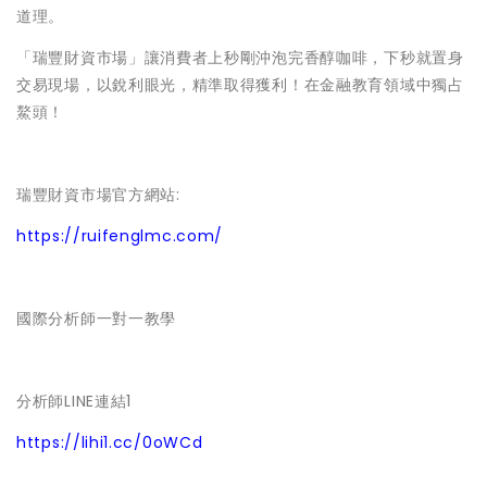
道理。
「瑞豐財資市場」讓消費者上秒剛沖泡完香醇咖啡，下秒就置身
交易現場，以銳利眼光，精準取得獲利！在金融教育領域中獨占
鰲頭！
瑞豐財資市場官方網站:
https://ruifenglmc.com/
國際分析師一對一教學
分析師LINE連結1
https://lihi1.cc/0oWCd