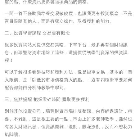
慮的點、什麼資訊更影響這項商品的價格。
一問一答不僅助我培養交易敏銳度，也讓我更有投資概念，不是
盲目跟隨其他人，而是有獨立操作、取得獲利的能力。
二、投資學習課程 交易更有概念
很多投資網站只提供交易策略、下單平台，最多再有個財經訊
息，但瑞豐財資市場除了這些，還提供從初學到資深的投資課
程！
可以了解很多看盤技巧和獲利方法，像是掛單交易，基本的「買
入限價」是「以低於市場價格買入的點」，還有四種掛單要如何
配合都能由分析師教學中學到。
三、焦點提醒 把握零碎時間 賺取更多獲利
別於其他投資公司，瑞豐財資市場排版整潔、內容經過設計，精
要、不雜亂，這是很主要的一點，市面上許多老師教學，雖然也
有各大財經訊息，但資訊龐雜、混亂，眼花撩亂，反而不想花力
氣閱讀。