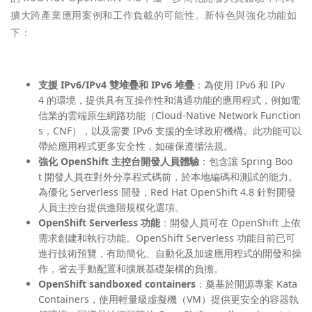
擴大跨產業應用案例和工作負載的可能性。新特色與強化功能如
下：
支援 IPv6/IPv4 雙堆疊和 IPv6 堆疊
：為使用 IPv6 和 IPv
4 的環境，提供具有互操作性和溝通功能的應用程式，例如電
信業的雲端原生網路功能（Cloud-Native Network Function
s，CNF），以及需要 IPv6 支援的全球政府機構。此功能可以
帶給應用程式更多安全性，如確保遵循法規。
強化 OpenShift 主控台開發人員體驗
：包含讓 Spring Boo
t 開發人員在對外分享程式碼前，於本地編碼和測試的能力。
為優化 Serverless 開發，Red Hat OpenShift 4.8 針對開發
人員主控台提供進階規模化選項。
OpenShift Serverless 功能
：開發人員可在 OpenShift 上依
需求創建和執行功能。OpenShift Serverless 功能目前已可
進行技術預覽，有助簡化、自動化及加速應用程式的開發和操
作，省去手動配置和擴展基礎架構的負擔。
OpenShift sandboxed containers
：奠基於開源專案 Kata
Containers，使用輕量級虛擬機（VM）提供更安全的容器執