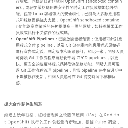
行環境。同樣是技術預覽的 OpenShift sandboxed contain
ers，為需要嚴格應用層安全性的特定工作負載增加額外功
能。儘管 Linux 容器強大的安全特性，已能為大多數應用程
式和服務提供強力支援，OpenShift sandboxed containe
r 仍能為高度敏感的任務提供多一層的隔離，如特殊權限工作
負載或執行不受信任的程式碼。
OpenShift Pipelines：
已開放開發者預覽；使用者可針對應
用程式交付 pipeline，以及 Git 儲存庫內的應用程式原始碼
進行宣告式定義、制定版本和追蹤修訂。如此一來，開發人員
可仰賴 Git 工作流程來自動化部署 CI/CD pipelines，以更
快、更安全的速度將程式碼轉變為業務功能。開發人員可透
過 Git 工作流程管理 pipeline，且當 pipeline 在生命週期中
不斷被協作更新，相關人員也可在 Git 提交時留下稽核軌
跡。
擴大合作夥伴生態系
經過去幾年觀察，紅帽發現獨立軟體供應商（ISV）在 Red Ha
t OpenShift 執行的工作負載量有所增加。根據 Pulse 調查，