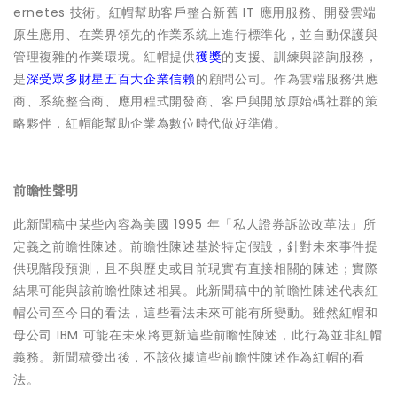
ernetes 技術。紅帽幫助客戶整合新舊 IT 應用服務、開發雲端
原生應用、在業界領先的作業系統上進行標準化，並自動保護與
管理複雜的作業環境。紅帽提供
獲獎
的支援、訓練與諮詢服務，
是
深受眾多財星五百大企業信賴
的顧問公司。作為雲端服務供應
商、系統整合商、應用程式開發商、客戶與開放原始碼社群的策
略夥伴，紅帽能幫助企業為數位時代做好準備。
前瞻性聲明
此新聞稿中某些內容為美國 1995 年「私人證券訴訟改革法」所
定義之前瞻性陳述。前瞻性陳述基於特定假設，針對未來事件提
供現階段預測，且不與歷史或目前現實有直接相關的陳述；實際
結果可能與該前瞻性陳述相異。此新聞稿中的前瞻性陳述代表紅
帽公司至今日的看法，這些看法未來可能有所變動。雖然紅帽和
母公司 IBM 可能在未來將更新這些前瞻性陳述，此行為並非紅帽
義務。新聞稿發出後，不該依據這些前瞻性陳述作為紅帽的看
法。