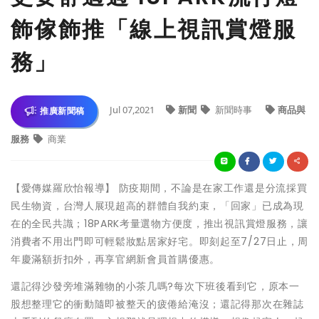
飾傢飾推「線上視訊賞燈服
務」
Jul 07,2021
新聞
新聞時事
商品與
推廣新聞稿
服務
商業
【愛傳媒羅欣怡報導】 防疫期間，不論是在家工作還是分流採買
民生物資，台灣人展現超高的群體自我約束，「回家」已成為現
在的全民共識；18PARK考量選物方便度，推出視訊賞燈服務，讓
消費者不用出門即可輕鬆妝點居家好宅。即刻起至7/27日止，周
年慶滿額折扣外，再享官網新會員首購優惠。
還記得沙發旁堆滿雜物的小茶几嗎?每次下班後看到它，原本一
股想整理它的衝動隨即被整天的疲倦給淹沒；還記得那次在雜誌