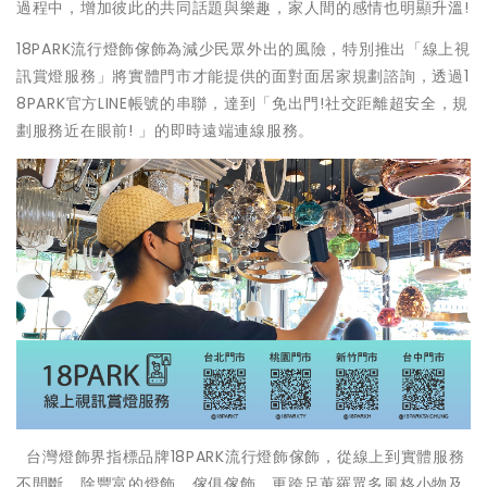
過程中，增加彼此的共同話題與樂趣，家人間的感情也明顯升溫!
18PARK流行燈飾傢飾為減少民眾外出的風險，特別推出「線上視
訊賞燈服務」將實體門市才能提供的面對面居家規劃諮詢，透過1
8PARK官方LINE帳號的串聯，達到「免出門!社交距離超安全，規
劃服務近在眼前! 」的即時遠端連線服務。
台灣燈飾界指標品牌18PARK流行燈飾傢飾，從線上到實體服務
不間斷，除豐富的燈飾、傢俱傢飾，更跨足蒐羅眾多風格小物及