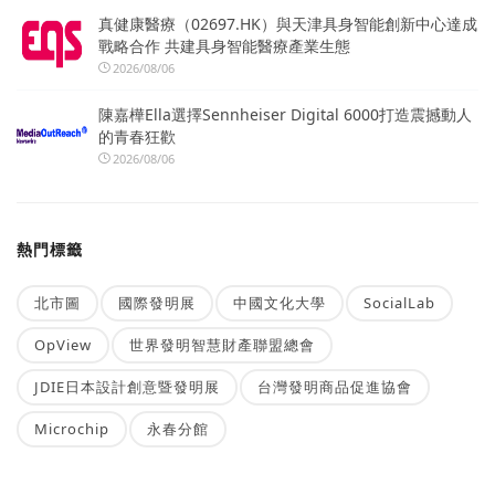
真健康醫療（02697.HK）與天津具身智能創新中心達成
戰略合作 共建具身智能醫療產業生態
2026/08/06
陳嘉樺Ella選擇Sennheiser Digital 6000打造震撼動人
的青春狂歡
2026/08/06
熱門標籤
北市圖
國際發明展
中國文化大學
SocialLab
OpView
世界發明智慧財產聯盟總會
JDIE日本設計創意暨發明展
台灣發明商品促進協會
Microchip
永春分館