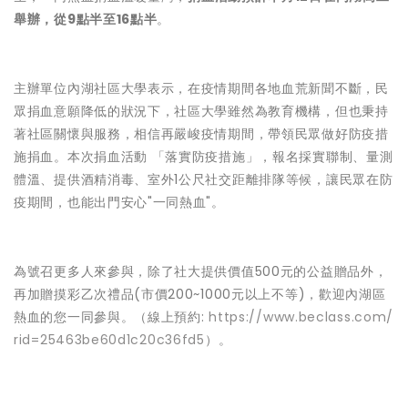
舉辦，從9點半至16點半
。
主辦單位內湖社區大學表示，在疫情期間各地血荒新聞不斷，民
眾捐血意願降低的狀況下，社區大學雖然為教育機構，但也秉持
著社區關懷與服務，相信再嚴峻疫情期間，帶領民眾做好防疫措
施捐血。本次捐血活動 「落實防疫措施」，報名採實聯制、量測
體溫、提供酒精消毒、室外1公尺社交距離排隊等候，讓民眾在防
疫期間，也能出門安心"一同熱血"。
為號召更多人來參與，除了社大提供價值500元的公益贈品外，
再加贈摸彩乙次禮品(市價200~1000元以上不等)，歡迎內湖區
熱血的您一同參與。（線上預約:
https://www.beclass.com/
rid=25463be60d1c20c36fd5
）。