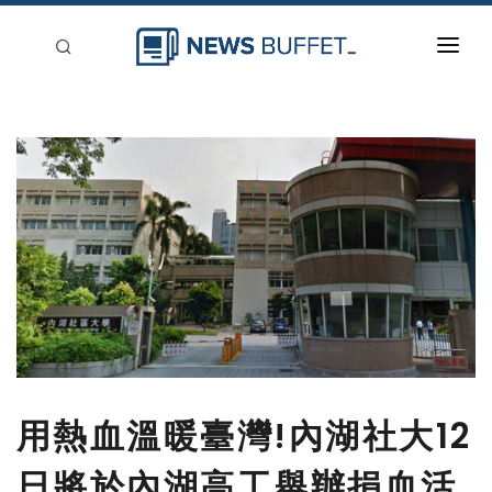
回到首頁
新聞稿分類
登入
刊登
用熱血溫暖臺灣!內湖社大12
日將於內湖高工舉辦捐血活