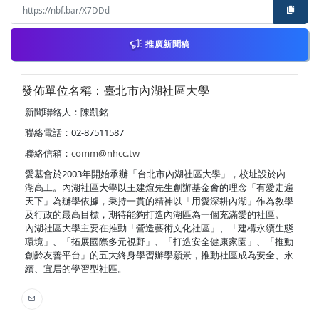
推廣新聞稿
發佈單位名稱：臺北市內湖社區大學
新聞聯絡人：陳凱銘
聯絡電話：02-87511587
聯絡信箱：
comm@nhcc.tw
愛基會於2003年開始承辦「台北市內湖社區大學」，校址設於內
湖高工。內湖社區大學以王建煊先生創辦基金會的理念「有愛走遍
天下」為辦學依據，秉持一貫的精神以「用愛深耕內湖」作為教學
及行政的最高目標，期待能夠打造內湖區為一個充滿愛的社區。
內湖社區大學主要在推動「營造藝術文化社區」、「建構永續生態
環境」、「拓展國際多元視野」、「打造安全健康家園」、「推動
創齡友善平台」的五大終身學習辦學願景，推動社區成為安全、永
續、宜居的學習型社區。