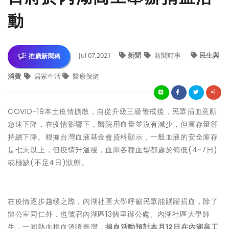
動
Jul 07,2021
新聞
新聞時事
民生與
推廣新聞稿
消費
居家生活
醫療保健
COVID-19本土疫情擴散，自從升級三級警戒後，民眾捐血意願
急速下降，在疫情影響下，醫院用血量並沒有減少，但庫存量卻
持續下降。根據台灣血液基金會資料顯示，一般血液的安全庫存
是七天以上，但疫情升溫後，血庫各種血型都處於偏低(4~7日)
或極缺(不足4日)狀態。
在疫情逐步趨緩之際，內湖社區大學呼籲民眾能踴躍捐血，除了
辦公室同仁外，也號召內湖區13個里辦公處、內湖社區大學師
生，一同熱血捐血溫暖臺灣，
捐血活動預計本月12日在內湖高工​