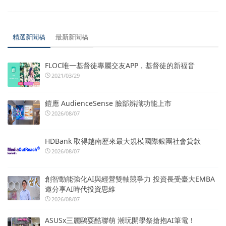
精選新聞稿
最新新聞稿
FLOC唯一基督徒專屬交友APP，基督徒的新福音
2021/03/29
鎧應 AudienceSense 臉部辨識功能上市
2026/08/07
HDBank 取得越南歷來最大規模國際銀團社會貸款
2026/08/07
創智動能強化AI與經營雙軸競爭力 投資長受臺大EMBA
邀分享AI時代投資思維
2026/08/07
ASUSx三麗鷗耍酷聯萌 潮玩開學祭搶抱AI筆電！