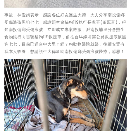
事後，林愛媽表示：感謝各位好友護生大德，大力分享南投偏鄉
受傷浪孩黑狗七七，感謝照生會貓狗119執行長虎哥(董冠富)，得
知南投偏鄉受傷浪孩，立即成立專案救援，派南投埔里分會照生
食物銀行向雷號貓狗119救援車，前往台14線埔霧公路救援浪孩黑
狗七七，目前已送台中大里ㄚ貓ㄚ狗動物醫院就醫，後續安置有
我本人收養，懇請護生大德幫助南投偏鄉受傷浪孩醫療，感恩！