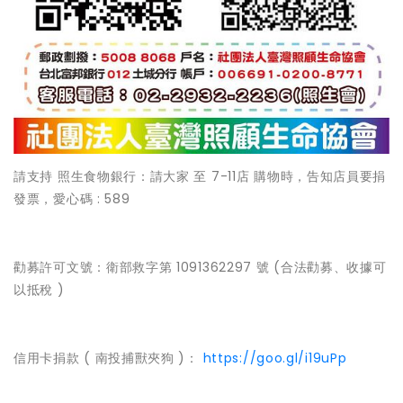
請支持 照生食物銀行：請大家 至 7-11店 購物時，告知店員要捐
發票，愛心碼 : 589
勸募許可文號：衛部救字第 1091362297 號 (合法勸募、收據可
以抵稅 )
信用卡捐款 ( 南投捕獸夾狗 )：
https://goo.gl/i19uPp