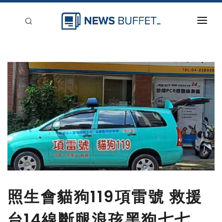
回到首頁
新聞稿分類
登入
刊登
照生會貓狗119項雷號 救援
台14線斷腿浪孩黑狗七七