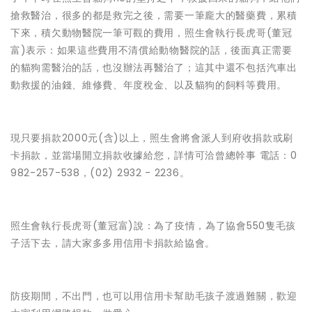
搶救醫治，很多的都是救完之後，需要一筆龐大的醫藥費，累積
下來，積欠動物醫院一筆可觀的費用，照生會執行長虎哥(董冠
富)表示：如果這些費用不清償給動物醫院的話，後面真正需要
的貓狗需醫治的話，也沒辦法再醫治了；這其中還不包括汽車出
動救援的油錢、維修費、年度稅金、以及貓狗的飼料等費用。
現只要捐款2000元(含)以上，照生會將會派人到府收捐款或刷
卡捐款，並當場開立捐款收據給您，詳情可洽曾總幹事 電話：0
982-257-538，(02) 2932 - 2236。
照生會執行長虎哥(董冠富)說：為了疫情，為了協會550隻毛孩
子活下去，請大家多多用信用卡捐款給協會。
防疫期間，不出門，也可以用信用卡幫助毛孩子渡過難關，歡迎