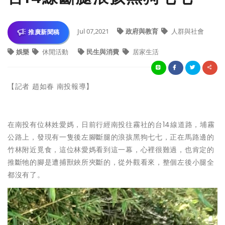
Jul 07,2021
政府與教育
人群與社會
推廣新聞稿
娛樂
休閒活動
民生與消費
居家生活
【記者 趙如春 南投報導】
在南投有位林姓愛媽，日前行經南投往霧社的台14線道路，埔霧
公路上，發現有一隻後左腳斷腿的浪孩黑狗七七，正在馬路邊的
竹林附近覓食，這位林愛媽看到這一幕，心裡很難過，也肯定的
推斷牠的腳是遭捕獸鋏所夾斷的，從外觀看來，整個左後小腿全
都沒有了。