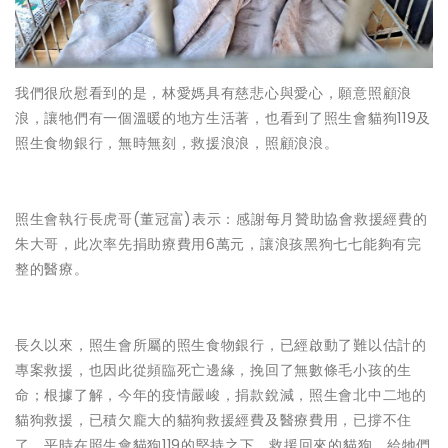
我們很欣慰看到的是，林愛媽具有慈悲心與愛心，願意照顧浪
浪，讓牠們有一個溫暖的地方生活著，也看到了照生會貓狗119及
照生食物銀行，無時無刻，救援浪浪，照顧浪浪。
照生會執行長虎哥(董冠富)表示：感謝每月贊助協會救援經費的
朱大哥，此次率先捐助療費用6萬元，讓浪孩黑狗七七能夠有完
整的醫療。
長久以來，照生會所屬的照生食物銀行，已經啟動了難以估計的
專案救援，也因此從頻臨死亡邊緣，挽回了無數條毛小孩的生
命；根據了解，今年的疫情嚴峻，捐款銳減，照生會北中二地的
貓狗救援，已積欠龐大的貓狗救援經費及醫療費用，已撐不住
了，平時在照生會貓狗119的堅持之下，救援回來的貓狗，給牠們