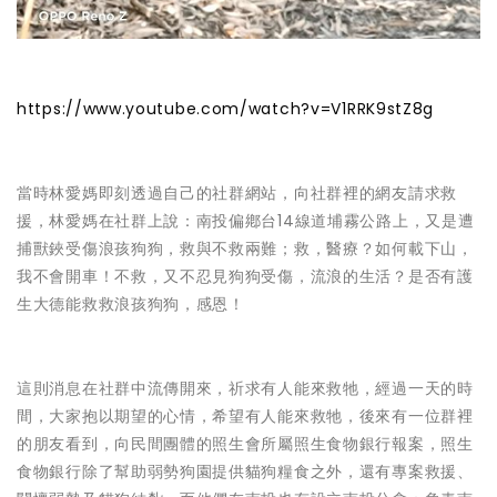
https://www.youtube.com/watch?v=V1RRK9stZ8g
當時林愛媽即刻透過自己的社群網站，向社群裡的網友請求救
援，林愛媽在社群上說：南投偏鄕台14線道埔霧公路上，又是遭
捕獸鋏受傷浪孩狗狗，救與不救兩難；救，醫療？如何載下山，
我不會開車！不救，又不忍見狗狗受傷，流浪的生活？是否有護
生大德能救救浪孩狗狗，感恩！
這則消息在社群中流傳開來，祈求有人能來救牠，經過一天的時
間，大家抱以期望的心情，希望有人能來救牠，後來有一位群裡
的朋友看到，向民間團體的照生會所屬照生食物銀行報案，照生
食物銀行除了幫助弱勢狗園提供貓狗糧食之外，還有專案救援、