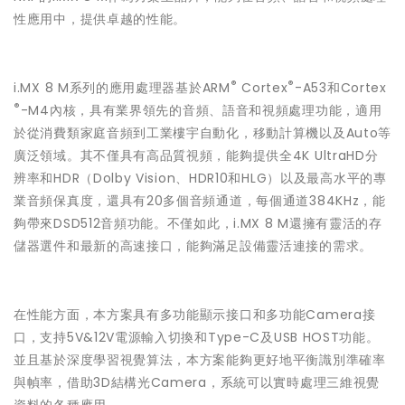
性應用中，提供卓越的性能。
®
®
i.MX 8 M系列的應用處理器基於ARM
Cortex
-A53和Cortex
®
-M4內核，具有業界領先的音頻、語音和視頻處理功能，適用
於從消費類家庭音頻到工業樓宇自動化，移動計算機以及Auto等
廣泛領域。其不僅具有高品質視頻，能夠提供全4K UltraHD分
辨率和HDR（Dolby Vision、HDR10和HLG）以及最高水平的專
業音頻保真度，還具有20多個音頻通道，每個通道384KHz，能
夠帶來DSD512音頻功能。不僅如此，i.MX 8 M還擁有靈活的存
儲器選件和最新的高速接口，能夠滿足設備靈活連接的需求。
在性能方面，本方案具有多功能顯示接口和多功能Camera接
口，支持5V&12V電源輸入切換和Type-C及USB HOST功能。
並且基於深度學習視覺算法，本方案能夠更好地平衡識別準確率
與幀率，借助3D結構光Camera，系統可以實時處理三維視覺