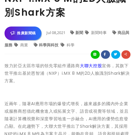
別Shark方案
Jul 08,2021
新聞
新聞時事
商品與
推廣新聞稿
服務
商業
科學與科技
科學
致力於亞太區市場的領先零組件通路商
大聯大控股
宣佈，其旗下
世平推出基於恩智浦（NXP）i.MX 8 M的2D人臉識別Shark解決
方案。
近兩年，隨著AI應用市場的爆發式增長，越來越多的國內外企業
或服務商想借此機會進入或拓展文字、語音或視覺等領域，並且
隨著計算機視覺和深度學習地進一步融合，AI應用的優勢也愈發
凸顯。在此趨勢下，大聯大世平推出了Shark解決方案，其採用
NXP的i.MX 8 M作為方案主晶片，能夠在音頻、語音和視頻處理