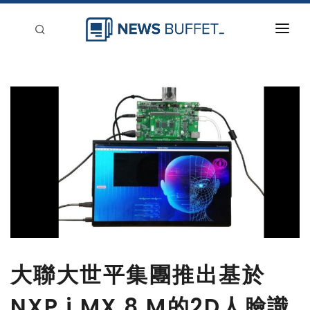
回到首頁
新聞稿分類
登入
刊登
大聯大世平集團推出基於
NXP i.MX 8 M的2D人臉識