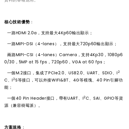
資料的各種應用。
核心技術優勢
：

一路HDMI 2.0a，支持最大4Kp60輸出顯示；

一路MIPI-DSI（4-lanes），支持最大720p60輸出顯示；

兩路MIPI-CSI（4-lanes）Camera，支持4Kp30，1080p6
0/30，5MP at 15 fps，720p60，VGA at 60 fps；
2

一個M.2接口，集成了PCIe2.0、USB2.0、UART、SDIO、I
2
C、I
S等接口，可以外接WIFI&BT、4G等模塊、40 Pin引腳功
能；
2

一個40 Pin Header接口，帶有UART、I
C、SAI、GPIO等資
源（兼容樹莓派）。
方案規格
：