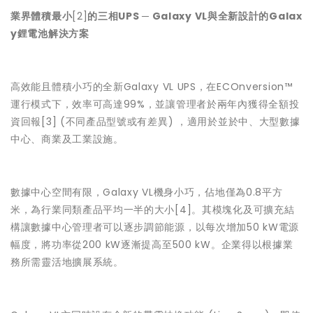
業界體積最小
[2]
的三相UPS ─ Galaxy VL與全新設計的Galax
y鋰電池解決方案
高效能且體積小巧的全新Galaxy VL UPS，在ECOnversion™
運行模式下，效率可高達99%，並讓管理者於兩年內獲得全額投
資回報[3] (不同產品型號或有差異) ，適用於並於中、大型數據
中心、商業及工業設施。
數據中心空間有限，Galaxy VL機身小巧，佔地僅為0.8平方
米，為行業同類產品平均一半的大小[4]。其模塊化及可擴充結
構讓數據中心管理者可以逐步調節能源，以每次增加50 kW電源
幅度，將功率從200 kW逐漸提高至500 kW。企業得以根據業
務所需靈活地擴展系統。