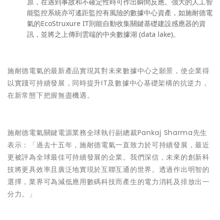
原，在遇到事故和不確定性時可作出瞬間反應。強大的人工智
能監控系統亦可遙距監控有風險的數據中心資產，如施耐德電
氣的EcoStruxure IT則能自動收集關鍵基礎建設感應器的資
訊，並將之上傳到雲端的中央數據湖 (data lake)。
施耐德電氣的最新產品實現其對未來數據中心之願景，使企業得
以實踐可持續發展，同時提升IT及數據中心基礎架構的抗逆力，
在新常態下把握無盡機遇。
施耐德電氣關鍵電源業務全球執行副總裁Pankaj Sharma先生
表示：「過去十五年，施耐德電氣一直致力於可持續發展，最近
更被評為全球最佳可持續發展的企業。我們深信，未來的創新科
技將更具效率且廣泛地實現於互聯互通的世界。透過作出明智的
選擇，業界可為減低應用數碼科技而產生的電力消耗及排放出一
分力。」