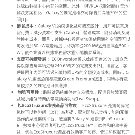
效騰出數據中心內部的空間。此外，與VRLA (閥控鉛酸) 電池
解決方案相比，Galaxy的鋰電池櫃亦可節省共高達70%的空
間[1]。
節省成本
：Galaxy VL的模塊化及可擴充設計，用戶可按其所
需付費，減少資本性支出 (CapEx)、營運成本、能源消耗及總
體擁有成本。而且，數據中心營運者無須佔用額外空間即可以
每次增加50 kW電源幅度，將功率從200 kW逐漸提高至500 k
W，使企業得以根據業務需求靈活地擴展系統。
支援可持續發展
： ECOnversion模式效能高達99%，讓企業
得以節省每年約港幣240,663[2]的電費支出[3]。換言之，客
戶於兩年內即可透過節能賺回UPS的全額投資成本。同時，G
alaxy VL更獲施耐德電氣Green Premium認證，同時亦有電
量較持久的鋰電池可供選擇。
增強可用性：
將關鍵系統組件建立為模塊，配備具故障寛限
及減少維修時間的帶電抽換功能(Live Swap)。
以EcoStruxure增強產品可靠度
： EcoStruxure 是施耐德電
氣旗下以物聯網（IoT）為基礎，配合開放式架構，能夠互相
協作的系統架構平台。透過將Galaxy VL連接到EcoStruxur
e，數據中心營運者可以從EcoStruxure™ IT軟件和服務中得
益，例如EcoStruxure產品有效助客戶監察、管理和模擬其IT