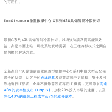
的可用性。
EcoStruxure微型數據中心 C系列43U具備智能冷卻技術
最新C系列43U具備智能冷卻技術，以增強防護及提高能源效
益，亦是市面上唯一可按系統實時需要，在三種冷卻模式之間自
動切換的解決方案。
全新產品43U是施耐德電氣微型數據中心C系列中最大型及配備
齊全的型號，助客戶於
邊緣運算
及商業環境中更簡易、安全及可
靠地進行IT部署。企業不但毋需設置專用IT 機房，更可節省
高達
48%的資本性支出 (CapEx)
，加快20%投入市場的速度，以及
降低40%的組裝工程成本及7%的維修成本
。