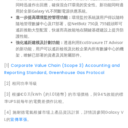
同時迅速作出回應，確保混合IT環境的安全性。新功能同時適
用於全新Galaxy VL不間斷電源供應系統。
進一步提高環境監控管理功能：
環境監控系統讓用戶得以隨時
隨地管理數據中心及IT部署，從NetBotz 750及 755鏡頭即可
遙距推動大型配置，快速而高效能地在關鍵基礎建設上提升防
護性能。
強化遙距建模及計劃功能：
透過利用EcoStruxure IT Advisor
的新功能，用戶可以遙距檢視及比較企業內所有數據中心的機
架，瞭解已部署的資產及其附屬部件。
[1]
Corporate Value Chain (Scope 3) Accounting and
Reporting Standard, Greenhouse Gas Protocol
[2] 相同功率等級
[3] 根據€0.11/kWh (約1.01港幣) 的市場價格，與94%效能的標
準UPS就每年的電費差價作比較。
[4] 施耐德電氣根據市場上產品資訊計算，詳情請參閱Galaxy V
L的
宣傳單張
。