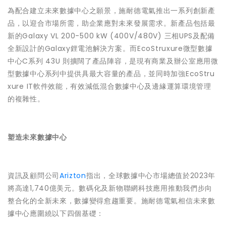
為配合建立未來數據中心之願景，施耐德電氣推出一系列創新產
品，以迎合市場所需，助企業應對未來發展需求。新產品包括最
新的Galaxy VL 200-500 kW (400V/480V) 三相UPS及配備
全新設計的Galaxy鋰電池解決方案。而EcoStruxure微型數據
中心C系列 43U 則擴闊了產品陣容，是現有商業及辦公室應用微
型數據中心系列中提供具最大容量的產品，並同時加強EcoStru
xure IT軟件效能，有效減低混合數據中心及邊緣運算環境管理
的複雜性。
塑造未來數據中心
資訊及顧問公司
Arizton
指出，全球數據中心市場總值於2023年
將高達1,740億美元。數碼化及新物聯網科技應用推動我們步向
整合化的全新未來，數據變得愈趨重要。施耐德電氣相信未來數
據中心應圍繞以下四個基礎：