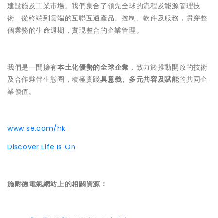
建設施及工業市場。我們集合了領先全球的流程及能源管理技
術，從終端到雲端的互聯互通產品、控制、軟件及服務，貫穿整
個業務的生命週期，實現整合的企業管理。
我們是一間擁有
本土化優勢的全球企業
，致力於推動開放的技術
及合作夥伴生態圈，積極實踐
具意義、多元共容及賦能
的共同企
業價值。
www.se.com/hk
Discover Life Is On
施耐德電氣網站上的相關資源：