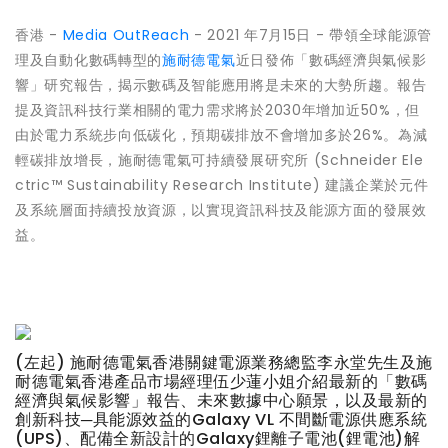
香港 -
Media OutReach
- 2021 年7月15日 - 帶領全球能源管
理及自動化數碼轉型的
施耐德電氣
近日發佈「數碼經濟與氣候影
響」研究報告，揭示數碼及智能應用將是未來的大勢所趨。報告
提及資訊科技行業相關的電力需求將於2030年增加近50%，但
由於電力系統步向低碳化，預期碳排放不會增加多於26%。為減
輕碳排放增長，施耐德電氣可持續發展研究所 (Schneider Ele
ctric™ Sustainability Research Institute) 建議企業於元件
及系統層面持續投放資源，以實現資訊科技及能源方面的發展效
益。
(左起) 施耐德電氣香港關鍵電源業務總監李永堂先生及施
耐德電氣香港產品市場經理伍少蓮小姐介紹最新的「數碼
經濟與氣候影響」報告、未來數據中心願景，以及最新的
創新科技─具能源效益的Galaxy VL 不間斷電源供應系統
(UPS)、配備全新設計的Galaxy鋰離子電池(鋰電池)解