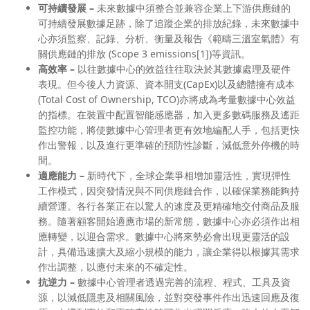
可持續發展 –
未來數據中須整合並兼容企業上下游供應鏈的
可持續發展數據足跡，除了追蹤企業的排放紀錄，未來數據中
心亦須監察、記錄、分析、衡量及報告《範疇三溫室氣體》有
關供應鏈的排放 (Scope 3 emissions[1])等資訊。
高效率 –
以往數據中心的效益往往取決於其數據處理及硬件
表現。但今後人力資源、資本開支(CapEx)以及總體擁有成本
(Total Cost of Ownership, TCO)亦將成為考量數據中心效益
的指標。在裝置中配置智能感應器，加入更多數碼服務及遙距
監控功能，將使數據中心管理者更有效地編配人手，包括更快
作出警報，以及進行更準確的預防性診斷，減低意外停機的時
間。
適應能力 –
新時代下，全球企業爭相增加靈活性，實現彈性
工作模式，因突發情況與不同供應鏈合作，以確保業務能夠持
續營運。各行各業正在以驚人的速度及更精確地交付商品及服
務。隨著顧客開始適應市場的新常態，數據中心亦必須作出相
應轉變，以迎合需求。數據中心將來勢必會出現更靈活的設
計，具備迅速擴大及縮小規模的能力，讓企業得以根據其需求
作出調整，以應付未來的不確定性。
抗逆力 –
數據中心管理者透過完善的流程、程式、工具及資
源，以減低隱患及相關風險，並對突發事件作出迅速回應及復