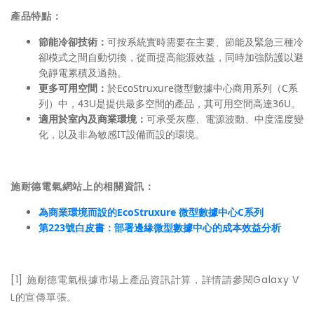
產品特點：
節能冷卻技術：
可按系統實時需要在主要、節能及緊急三種冷
卻模式之間自動切換，從而提高能源效益，同時加強防護以避
免靜電累積及過熱。
更多可用空間：
於EcoStruxure微型數據中心商用系列（C系
列）中，43U是提供最多空間的產品，其可用空間高達36U。
適用於室內及商業環境：
可承受灰塵、電源波動、中度溫度變
化，以及非為敏感IT設備而設的環境。
施耐德電氣網站上的相關資訊：
為商業環境而設的EcoStruxure 微型數據中心C系列
第223號白皮書：部署邊緣微型數據中心的成本效益分析
[1] 施耐德電氣根據市場上產品資訊計算，詳情請參閱Galaxy V
L的宣傳單張。