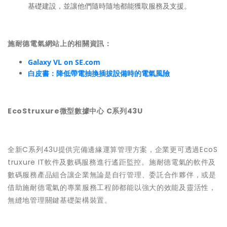
基礎建設，並讓他們隨時隨地都能獲取服務及支援。
施耐德電氣網站上的相關資訊：
Galaxy VL on SE.com
白皮書：降低帶電抽換插拔設備時的電氣風險
EcoStruxure微型數據中心 C系列43U
全新C系列43U提供完備邊緣運算管理方案，企業更可透過EcoS
truxure IT軟件及數碼服務進行遙距監控。施耐德電氣的軟件及
數碼服務產品組合讓企業無論是自行管理、委託合作夥伴，或是
借助施耐德電氣的專業服務工程師都能以強大的效能及靈活性，
無縫地管理關鍵基礎架構裝置。