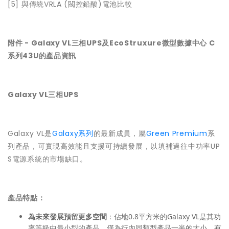
[5] 與傳統VRLA (閥控鉛酸)電池比較
附件 - Galaxy VL三相UPS及EcoStruxure微型數據中心 C
系列43U的產品資訊
Galaxy VL三相UPS
Galaxy VL是
Galaxy系列
的最新成員，屬
Green Premium
系
列產品，可實現高效能且支援可持續發展，以填補過往中功率UP
S電源系統的市場缺口。
產品特點：
為未來發展預留更多空間
：佔地0.8平方米的Galaxy VL是其功
率等級中最小型的產品，僅為行內同類型產品一半的大小，有