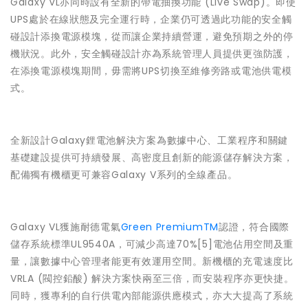
Galaxy VL亦同時設有全新的帶電抽換功能 (Live Swap)。即使
UPS處於在線狀態及完全運行時，企業仍可透過此功能的安全觸
碰設計添換電源模塊，從而讓企業持續營運，避免預期之外的停
機狀況。此外，安全觸碰設計亦為系統管理人員提供更強防護，
在添換電源模塊期間，毋需將UPS切換至維修旁路或電池供電模
式。
全新設計Galaxy鋰電池解決方案為數據中心、工業程序和關鍵
基礎建設提供可持續發展、高密度且創新的能源儲存解決方案，
配備獨有機櫃更可兼容Galaxy V系列的全線產品。
Galaxy VL獲施耐德電氣
Green PremiumTM
認證，符合國際
儲存系統標準UL9540A，可減少高達70%[5]電池佔用空間及重
量，讓數據中心管理者能更有效運用空間。新機櫃的充電速度比
VRLA (閥控鉛酸) 解決方案快兩至三倍，而安裝程序亦更快捷。
同時，獲專利的自行供電內部能源供應模式，亦大大提高了系統