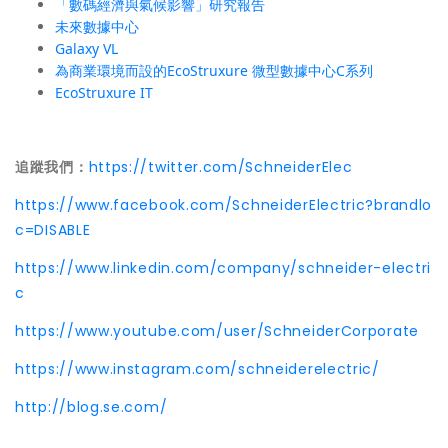
「數碼經濟與氣候影響」研究報告
未來數據中心
Galaxy VL
為商業環境而設的EcoStruxure 微型數據中心C系列
EcoStruxure IT
追蹤我們：
https://twitter.com/SchneiderElec
https://www.facebook.com/SchneiderElectric?brandlo
c=DISABLE
https://www.linkedin.com/company/schneider-electri
c
https://www.youtube.com/user/SchneiderCorporate
https://www.instagram.com/schneiderelectric/
http://blog.se.com/