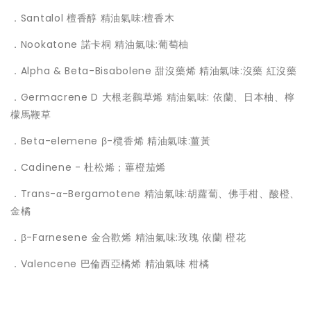
．Santalol 檀香醇 精油氣味:檀香木
．Nookatone 諾卡桐 精油氣味:葡萄柚
．Alpha & Beta-Bisabolene 甜沒藥烯 精油氣味:沒藥 紅沒藥
．Germacrene D 大根老鸛草烯 精油氣味: 依蘭、日本柚、檸
檬馬鞭草
．Beta-elemene β-欖香烯 精油氣味:薑黃
．Cadinene - 杜松烯；蓽橙茄烯
．Trans-α-Bergamotene 精油氣味:胡蘿蔔、佛手柑、酸橙、
金橘
．β-Farnesene 金合歡烯 精油氣味:玫瑰 依蘭 橙花
．Valencene 巴倫西亞橘烯 精油氣味 柑橘