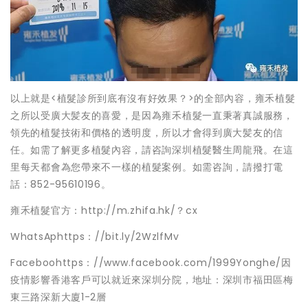
以上就是<植髮診所到底有沒有好效果？>的全部內容，雍禾植髮
之所以受廣大髪友的喜愛，是因為雍禾植髮一直秉著真誠服務，
領先的植髮技術和價格的透明度，所以才會得到廣大髪友的信
任。如需了解更多植髮內容，請咨詢深圳植髮醫生周龍飛。在這
里每天都會為您帶來不一樣的植髮案例。如需咨詢，請撥打電
話：852-95610196。
雍禾植髮官方：http://m.zhifa.hk/？cx
WhatsAphttps：//bit.ly/2WzlfMv
Faceboohttps：//www.facebook.com/1999Yonghe/因
疫情影響香港客戶可以就近來深圳分院，地址：深圳市福田區梅
東三路深新大廈1-2層