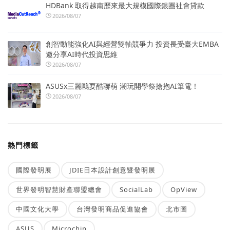
HDBank 取得越南歷來最大規模國際銀團社會貸款
2026/08/07
創智動能強化AI與經營雙軸競爭力 投資長受臺大EMBA
邀分享AI時代投資思維
2026/08/07
ASUSx三麗鷗耍酷聯萌 潮玩開學祭搶抱AI筆電！
2026/08/07
熱門標籤
國際發明展
JDIE日本設計創意暨發明展
世界發明智慧財產聯盟總會
SocialLab
OpView
中國文化大學
台灣發明商品促進協會
北市圖
ASUS
Microchip