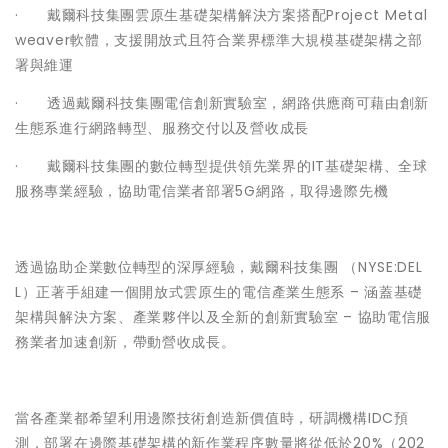
· 戴爾科技集團雲原生基礎架構解決方案搭配Project Metal
weaver軟體，支援開放式且符合業界標準大規模基礎架構之部
署與維運
· 透過戴爾科技集團電信創新實驗室，網路供應商可藉由創新
生態系進行網路轉型、服務交付以及營收成長
· 戴爾科技集團的數位轉型提供領先業界的IT基礎架構、全球
服務專業經驗，協助電信業者部署5G網路，取得邊際先機
透過協助企業數位轉型的深厚經驗，戴爾科技集團 （NYSE:DEL
L）正著手組建一個開放式雲原生的電信產業生態系 – 涵蓋基礎
架構與解決方案、產業夥伴以及全新的創新實驗室 – 協助電信服
務業者加速創新，帶動營收成長。
當各產業都希望利用邊際技術創造新價值時，研調機構IDC預
測，部署在邊際基礎架構的新作業程序數量將從低於20%（202