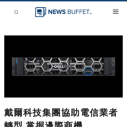
回到首頁
新聞稿分類
登入
刊登
戴爾科技集團協助電信業者
轉型 掌握邊際商機