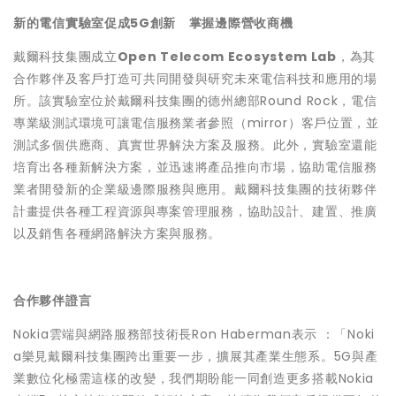
新的電信實驗室促成5G創新 掌握邊際營收商機
戴爾科技集團成立
Open Telecom Ecosystem Lab
，為其
合作夥伴及客戶打造可共同開發與研究未來電信科技和應用的場
所。該實驗室位於戴爾科技集團的德州總部Round Rock，電信
專業級測試環境可讓電信服務業者參照（mirror）客戶位置，並
測試多個供應商、真實世界解決方案及服務。此外，實驗室還能
培育出各種新解決方案，並迅速將產品推向市場，協助電信服務
業者開發新的企業級邊際服務與應用。戴爾科技集團的技術夥伴
計畫提供各種工程資源與專案管理服務，協助設計、建置、推廣
以及銷售各種網路解決方案與服務。
合作夥伴證言
Nokia雲端與網路服務部技術長Ron Haberman表示 ：「Noki
a樂見戴爾科技集團跨出重要一步，擴展其產業生態系。5G與產
業數位化極需這樣的改變，我們期盼能一同創造更多搭載Nokia