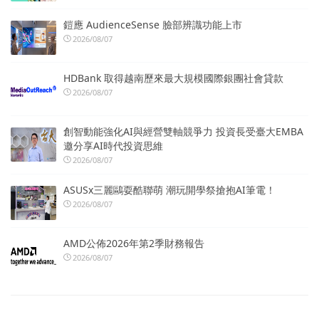
鎧應 AudienceSense 臉部辨識功能上市
2026/08/07
HDBank 取得越南歷來最大規模國際銀團社會貸款
2026/08/07
創智動能強化AI與經營雙軸競爭力 投資長受臺大EMBA
邀分享AI時代投資思維
2026/08/07
ASUSx三麗鷗耍酷聯萌 潮玩開學祭搶抱AI筆電！
2026/08/07
AMD公佈2026年第2季財務報告
2026/08/07