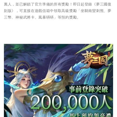
萬人，並已解鎖了官方準備的所有獎勵！即日起登錄《夢三國復
刻版》，可直接在遊戲信箱中領取高級獎勵「坐騎南蠻刺熊、夢
三幣、神秘武將卡、風暴哢哢」等預約獎勵。