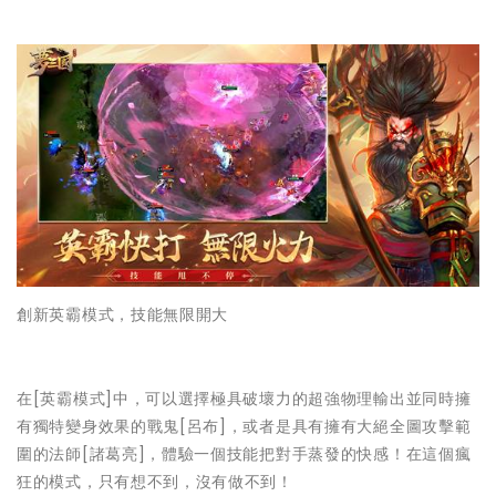
創新英霸模式，技能無限開大
在[英霸模式]中，可以選擇極具破壞力的超強物理輸出並同時擁
有獨特變身效果的戰鬼[呂布]，或者是具有擁有大絕全圖攻擊範
圍的法師[諸葛亮]，體驗一個技能把對手蒸發的快感！在這個瘋
狂的模式，只有想不到，沒有做不到！