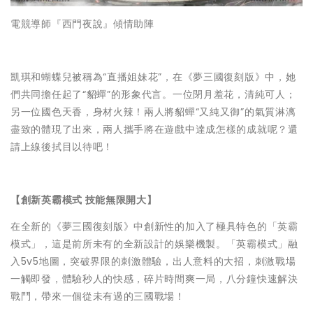
電競導師『西門夜說』傾情助陣
凱琪和蝴蝶兒被稱為“直播姐妹花”，在《夢三國復刻版》中，她
們共同擔任起了“貂蟬”的形象代言。一位閉月羞花，清純可人；
另一位國色天香，身材火辣！兩人將貂蟬“又純又御”的氣質淋漓
盡致的體現了出來，兩人攜手將在遊戲中達成怎樣的成就呢？還
請上線後拭目以待吧！
【創新英霸模式 技能無限開大】
在全新的《夢三國復刻版》中創新性的加入了極具特色的「英霸
模式」，這是前所未有的全新設計的娛樂機製。「英霸模式」融
入5v5地圖，突破界限的刺激體驗，出人意料的大招，刺激戰場
一觸即發，體驗秒人的快感，碎片時間爽一局，八分鐘快速解決
戰鬥，帶來一個從未有過的三國戰場！