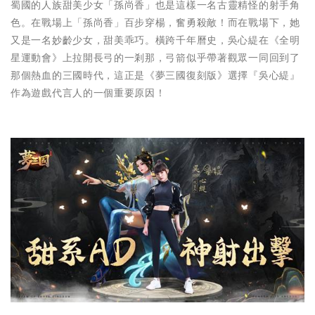
蜀國的人族甜美少女「孫尚香」也是這樣一名古靈精怪的射手角
色。在戰場上「孫尚香」百步穿楊，奮勇殺敵！而在戰場下，她
又是一名妙齡少女，甜美乖巧。橫跨千年曆史，吳心緹在《全明
星運動會》上拉開長弓的一剎那，弓箭似乎帶著觀眾一同回到了
那個熱血的三國時代，這正是《夢三國復刻版》選擇『吳心緹』
作為遊戲代言人的一個重要原因！