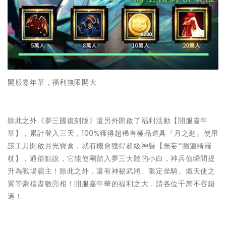
開服嘉年華，福利無限開大
除此之外《夢三國復刻版》還另外開啟了福利活動【開服嘉年
華】，累計登入三天，100%獲得超稀有極品道具『月之匙』使用
該工具開啟月光寶盒，就有機會獲得超級神裝【無妄*幽蓮綺羅
杖】，通俗點說，它能使剛踏入夢三大陸的小白，神兵值瞬間提
升為戰場霸主！除此之外，還有神秘武將、限定坐騎、熾天使之
翼等豪禮盡數亮相！開服嘉年華的福利之大，請各位千萬不容錯
過！