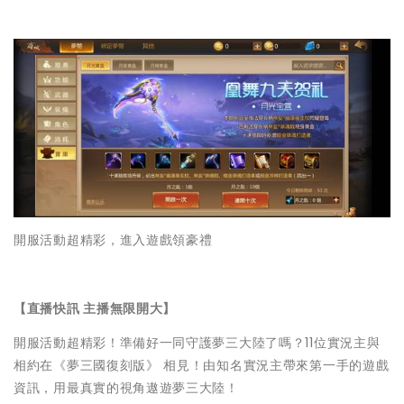
開服活動超精彩，進入遊戲領豪禮
【直播快訊 主播無限開大】
開服活動超精彩！準備好一同守護夢三大陸了嗎？11位實況主與
相約在《夢三國復刻版》 相見！由知名實況主帶來第一手的遊戲
資訊，用最真實的視角遨遊夢三大陸！