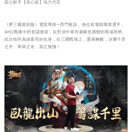
甜心射手【吳心緹】強力代言
《夢三國復刻版》電競導師—西門夜說，身位前電競職業選手，
AHQ戰隊中的智謀擔當，在對決中掌控著瞬息萬變的戰場局勢。
此次他作為諸葛亮的化身，在三國戰場上，運籌帷幄，決勝千里
之外，軍師之名，當之無愧！