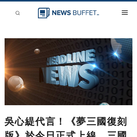
回到首頁
新聞稿分類
登入
刊登
吳心緹代言！《夢三國復刻
版》於今日正式上線，三國