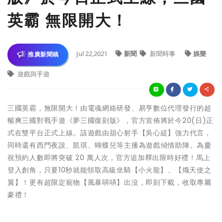
英霸 無限開大！
Jul 22,2021
新聞
新聞時事
娛樂
推廣新聞稿
遊戲與手遊
三國英霸，無限開大！由電魂網絡研發、易亨數位代理發行的超
暢爽三國對戰手遊《夢三國復刻版》，官方宣佈將於今20(日)正
式在雙平台正式上線。該遊戲由甜心射手【吳心緹】強力代言，
同時還有西門夜說、凱琪、蝴蝶兒等主播為遊戲傾情助陣。為慶
祝預約人數即將突破 20 萬人次，官方追加釋出限時好禮！馬上
登入創角，只要10秒就能領取高級坐騎【小火龍】、【熾天使之
翼】！更有超限定寵物【風暴哢哢】出沒，即刻下載，收取專屬
豪禮！