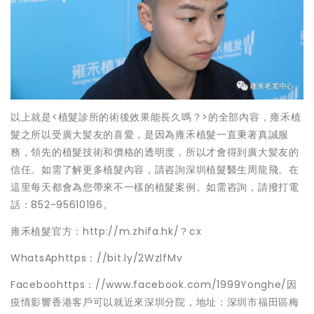
以上就是<植髮診所的術後效果能長久嗎？>的全部內容，雍禾植
髮之所以受廣大髪友的喜愛，是因為雍禾植髮一直秉著真誠服
務，領先的植髮技術和價格的透明度，所以才會得到廣大髪友的
信任。如需了解更多植髮內容，請咨詢深圳植髮醫生周龍飛。在
這里每天都會為您帶來不一樣的植髮案例。如需咨詢，請撥打電
話：852-95610196。
雍禾植髮官方：http://m.zhifa.hk/？cx
WhatsAphttps：//bit.ly/2WzlfMv
Faceboohttps：//www.facebook.com/1999Yonghe/因
疫情影響香港客戶可以就近來深圳分院，地址：深圳市福田區梅