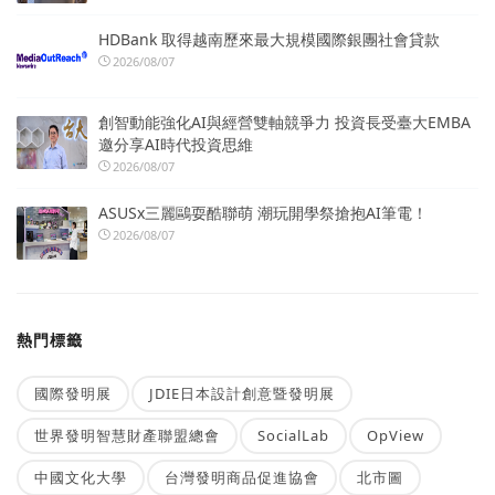
HDBank 取得越南歷來最大規模國際銀團社會貸款
2026/08/07
創智動能強化AI與經營雙軸競爭力 投資長受臺大EMBA
邀分享AI時代投資思維
2026/08/07
ASUSx三麗鷗耍酷聯萌 潮玩開學祭搶抱AI筆電！
2026/08/07
熱門標籤
國際發明展
JDIE日本設計創意暨發明展
世界發明智慧財產聯盟總會
SocialLab
OpView
中國文化大學
台灣發明商品促進協會
北市圖