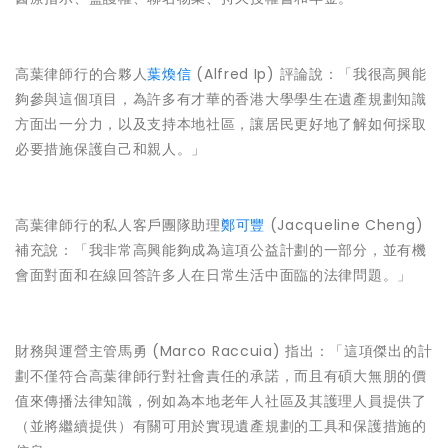
高葉律師行的合夥人
葉煥信
(Alfred Ip) 評論說：「我很高興能
夠參與這個項目，為許多有才華的香港大學學生在遺產規劃知識
方面出一分力，以及支持本地社區，讓居民更好地了解如何採取
必要措施保護自己和親人。」
高葉律師行的私人客戶團隊助理
鄭可豐
(Jacqueline Cheng)
補充說：「我非常高興能夠成為這項公益計劃的一部分，並有機
會面對面和在線回答許多人在日常生活中面臨的法律問題。」
財務與運營主管馬勇 (Marco Raccuia) 指出：「這項傑出的計
劃不僅符合高葉律師行對社會責任的承諾，而且有碩大無朋的價
值來傳播法律知識，例如為本地老年人社區及其護理人員提供了
（並將繼續提供）有關可用於實現遺產規劃的工具和保護措施的