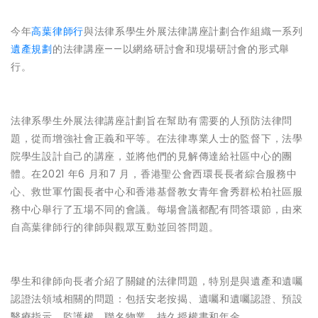
今年
高葉律師行
與法律系學生外展法律講座計劃合作組織一系列
遺產規劃
的法律講座——以網絡研討會和現場研討會的形式舉
行。
法律系學生外展法律講座計劃旨在幫助有需要的人預防法律問
題，從而增強社會正義和平等。在法律專業人士的監督下，法學
院學生設計自己的講座，並將他們的見解傳達給社區中心的團
體。在2021 年6 月和7 月，香港聖公會西環長長者綜合服務中
心、救世軍竹園長者中心和香港基督教女青年會秀群松柏社區服
務中心舉行了五場不同的會議。每場會議都配有問答環節，由來
自高葉律師行的律師與觀眾互動並回答問題。
學生和律師向長者介紹了關鍵的法律問題，特別是與遺產和遺囑
認證法領域相關的問題：包括安老按揭、遺囑和遺囑認證、預設
醫療指示、監護權、聯名物業、持久授權書和年金。