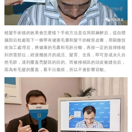
植髮手術後的效果會怎麼樣？手術方法是在局部麻醉后，從自體
腦部后枕處取下一條帶有健康毛囊和髮干的梭形皮瓣，用顯微技
術加工處理后，將健康的毛囊和毛胚分離，再按一定的規律移植
到所需部位，經過幾個月的成活、髮育、生長，即可形成永久自
然毛群，達到覆蓋禿髮區的目的。而被移植區的頭皮被縫合后，
因為有毛髮的覆蓋，看不出傷痕，所以不會影響容貌。