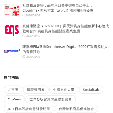
社群觸及會變，品牌入口要掌握在自己手上：
Cloudmax 匯智推出 .tw／.台灣網域限時優惠
2026/08/06
真健康醫療（02697.HK）與天津具身智能創新中心達成
戰略合作 共建具身智能醫療產業生態
2026/08/06
陳嘉樺Ella選擇Sennheiser Digital 6000打造震撼動人
的青春狂歡
2026/08/06
熱門標籤
北市圖
國際發明展
中國文化大學
SocialLab
OpView
世界發明智慧財產聯盟總會
JDIE日本設計創意暨發明展
台灣發明商品促進協會