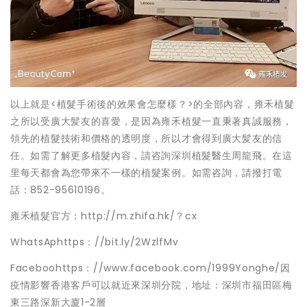
以上就是<植髮手術後的效果會怎麼樣？>的全部內容，雍禾植髮
之所以受廣大髪友的喜愛，是因為雍禾植髮一直秉著真誠服務，
領先的植髮技術和價格的透明度，所以才會得到廣大髪友的信
任。如需了解更多植髮內容，請咨詢深圳植髮醫生周龍飛。在這
里每天都會為您帶來不一樣的植髮案例。如需咨詢，請撥打電
話：852-95610196。
雍禾植髮官方：http://m.zhifa.hk/？cx
WhatsAphttps：//bit.ly/2WzlfMv
Faceboohttps：//www.facebook.com/1999Yonghe/因
疫情影響香港客戶可以就近來深圳分院，地址：深圳市福田區梅
東三路深新大廈1-2層