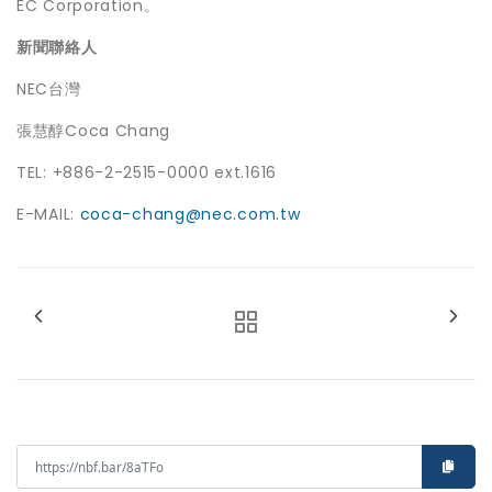
EC Corporation。
新聞聯絡人
NEC台灣
張慧醇Coca Chang
TEL: +886-2-2515-0000 ext.1616
E-MAIL:
coca-chang@nec.com.tw