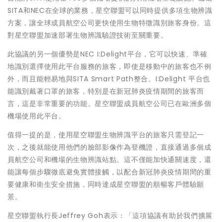
SITA和NEC在全球的業務，星空聯盟可以同時提供多項生物辨識
方案，讓全球成員航空公司更快使用生物特徵識別旅客身份。這
對星空聯盟加速部署生物辨識驗證技術至關重要。
此協議的另一個優勢是NEC I:Delight平台，它可以快速、準確
地識別選擇使用此平台服務的旅客，即使是移動中的旅客也不例
外，而且能輕易地與SITA Smart Path整合。I:Delight 平台也
能識別戴著口罩的旅客，特別是在新冠肺炎疫情期間的旅客而
言，這是非常重要的功能。星空聯盟成員航空公司已在歐洲多個
機場使用此平台。
值得一提的是，使用星空聯盟生物辨識平台的旅客只需登記一
次，之後就能使用他們的臉部影像作為登機證，直接通過多個成
員航空公司和機場的生物辨識站點。這不僅能加快通關速度，還
能讓每個步驟徹底避免實體接觸，以配合新冠肺炎疫情期間的重
要健康和衛生安全措施，同時達成星空聯盟的順暢客戶體驗願
景。
星空聯盟執行長Jeffrey Goh表示：「這項協議有助於我們擴展