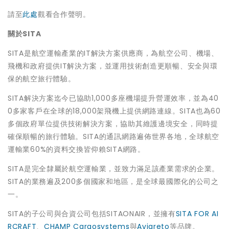
請至
此處
觀看合作聲明。
關於SITA
SITA是航空運輸產業的IT解決方案供應商，為航空公司、機場、
飛機和政府提供IT解決方案，並運用技術創造更順暢、安全與環
保的航空旅行體驗。
SITA解決方案迄今已協助1,000多座機場提升營運效率，並為40
0多家客戶在全球的18,000架飛機上提供網路連線。SITA也為60
多個政府單位提供技術解決方案，協助其維護邊境安全，同時提
確保順暢的旅行體驗。SITA的通訊網路遍佈世界各地，全球航空
運輸業60%的資料交換皆仰賴SITA網路。
SITA是完全隸屬於航空運輸業，並致力滿足該產業需求的企業。
SITA的業務遍及200多個國家和地區，是全球最國際化的公司之
一。
SITA的子公司與合資公司包括SITAONAIR，並擁有
SITA FOR AI
RCRAFT
、
CHAMP Cargosystems
與
Aviareto
等品牌。