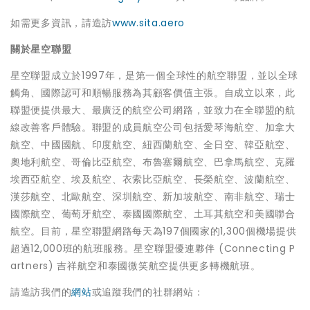
如需更多資訊，請造訪
www.sita.aero
關於星空聯盟
星空聯盟成立於1997年，是第一個全球性的航空聯盟，並以全球
觸角、國際認可和順暢服務為其顧客價值主張。自成立以來，此
聯盟便提供最大、最廣泛的航空公司網路，並致力在全聯盟的航
線改善客戶體驗。聯盟的成員航空公司包括愛琴海航空、加拿大
航空、中國國航、印度航空、紐西蘭航空、全日空、韓亞航空、
奧地利航空、哥倫比亞航空、布魯塞爾航空、巴拿馬航空、克羅
埃西亞航空、埃及航空、衣索比亞航空、長榮航空、波蘭航空、
漢莎航空、北歐航空、深圳航空、新加坡航空、南非航空、瑞士
國際航空、葡萄牙航空、泰國國際航空、土耳其航空和美國聯合
航空。目前，星空聯盟網路每天為197個國家的1,300個機場提供
超過12,000班的航班服務。星空聯盟優連夥伴 (Connecting P
artners) 吉祥航空和泰國微笑航空提供更多轉機航班。
請造訪我們的
網站
或追蹤我們的社群網站：