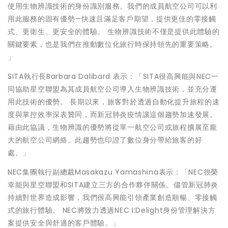
使用生物辨識技術的身份識別服務。我們的成員航空公司可以利
用此服務的固有優勢—快速且滿足客戶期望，提供更佳的零接觸
式、更衛生、更安全的體驗。 生物辨識技術不僅是提供此體驗的
關鍵要素，也是我們在推動數位化旅行時保持領先的重要策略。
」
SITA執行長Barbara Dalibard 表示：「SITA很高興能與NEC一
同協助星空聯盟為其成員航空公司導入生物辨識技術，並充分運
用此技術的優勢。 長期以來，旅客對於透過自動化提升旅程的速
度與掌控效率深表贊同，而新冠肺炎疫情讓這個趨勢加速發展。
藉由此協議，生物辨識的優勢將從單一航空公司或旅程擴展至龐
大的航空公司網絡。此趨勢也印證了數位身分帶給旅客的好
處。」
NEC集團執行副總裁Masakazu Yamashina表示：「NEC很榮
幸能與星空聯盟和SITA建立三方的合作夥伴關係。儘管新冠肺炎
持續對世界造成影響，我們很高興能引領產業創造順暢、零接觸
式的旅行體驗。 NEC將致力透過NEC I:Delight身份管理解決方
案提供安全與舒適的客戶體驗。」