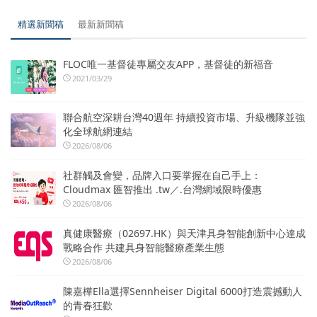
精選新聞稿
最新新聞稿
FLOC唯一基督徒專屬交友APP，基督徒的新福音
2021/03/29
聯合航空深耕台灣40週年 持續投資市場、升級機隊並強
化全球航網連結
2026/08/06
社群觸及會變，品牌入口要掌握在自己手上：
Cloudmax 匯智推出 .tw／.台灣網域限時優惠
2026/08/06
真健康醫療（02697.HK）與天津具身智能創新中心達成
戰略合作 共建具身智能醫療產業生態
2026/08/06
陳嘉樺Ella選擇Sennheiser Digital 6000打造震撼動人
的青春狂歡