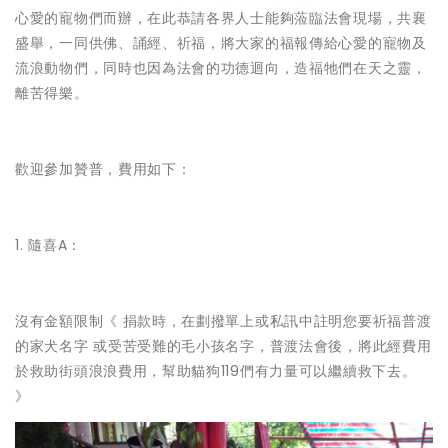
心愛的寵物們而辦，在此恭請各界人士能夠蒞臨法會現場，共襄
盛舉，一同供佛、誦經、祈福，將大家的福報傳給心愛的寵物及
流浪動物們，同時也因為法會的功德迴向，造福牠們在天之靈，
離苦得樂。
歡迎參加贊普，費用如下：
1. 隨喜A：
沒有金額限制《 捐款時，在劃撥單上或私訊中註明您要祈福普渡
的家犬名字 或受苦受難的毛小孩名字，普渡法會後，將此經費用
於救助街頭浪浪費用，幫助貓狗119們有力量可以繼續救下去。
》