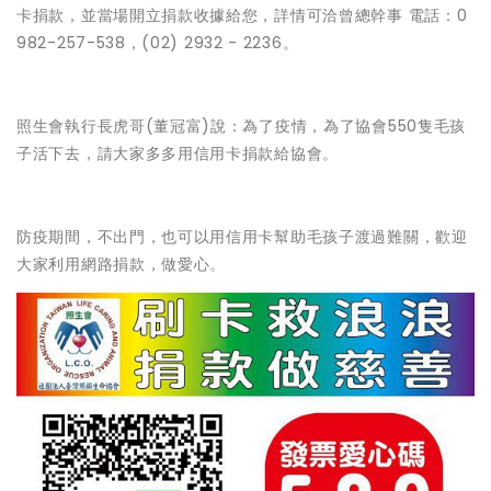
卡捐款，並當場開立捐款收據給您，詳情可洽曾總幹事 電話：0
982-257-538，(02) 2932 - 2236。
照生會執行長虎哥(董冠富)說：為了疫情，為了協會550隻毛孩
子活下去，請大家多多用信用卡捐款給協會。
防疫期間，不出門，也可以用信用卡幫助毛孩子渡過難關，歡迎
大家利用網路捐款，做愛心。