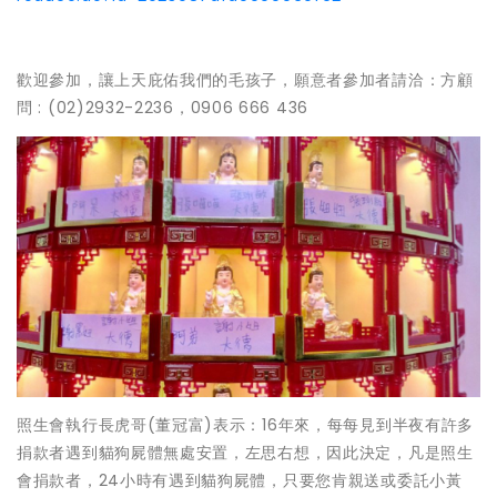
歡迎參加，讓上天庇佑我們的毛孩子，願意者參加者請洽：方顧
問 : (02)2932-2236，0906 666 436
照生會執行長虎哥(董冠富)表示：16年來，每每見到半夜有許多
捐款者遇到貓狗屍體無處安置，左思右想，因此決定，凡是照生
會捐款者，24小時有遇到貓狗屍體，只要您肯親送或委託小黃