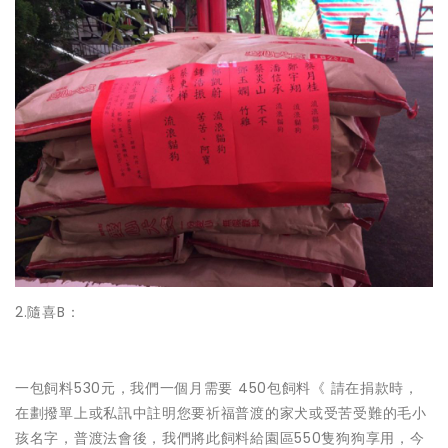
2.隨喜B：
一包飼料530元，我們一個月需要 450包飼料《 請在捐款時，
在劃撥單上或私訊中註明您要祈福普渡的家犬或受苦受難的毛小
孩名字，普渡法會後，我們將此飼料給園區550隻狗狗享用，今