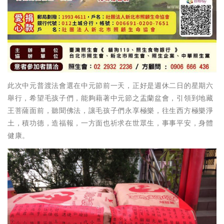
此次中元普渡法會選在中元節前一天，正好是週休二日的星期六
舉行，希望毛孩子們，能夠藉著中元節之盂蘭盆會，引領到地藏
王菩薩面前，聽聞佛法，讓毛孩子們永享極樂，往生西方極樂淨
土，積功德，造福報，一方面也祈求在世眾生，事事平安，身體
健康。