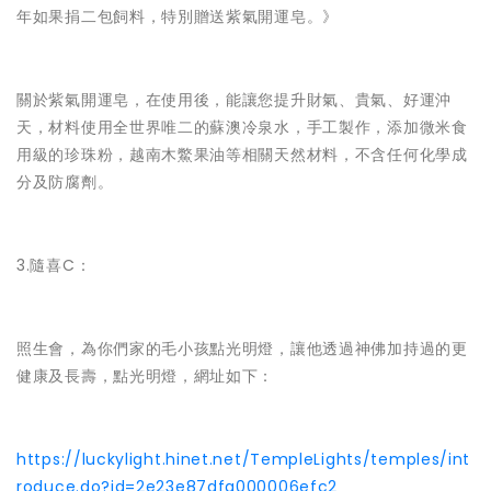
年如果捐二包飼料，特別贈送紫氣開運皂。》
關於紫氣開運皂，在使用後，能讓您提升財氣、貴氣、好運沖
天，材料使用全世界唯二的蘇澳冷泉水，手工製作，添加微米食
用級的珍珠粉，越南木鱉果油等相關天然材料，不含任何化學成
分及防腐劑。
3.隨喜C：
照生會，為你們家的毛小孩點光明燈，讓他透過神佛加持過的更
健康及長壽，點光明燈，網址如下：
https://luckylight.hinet.net/TempleLights/temples/int
roduce.do?id=2e23e87dfa000006efc2