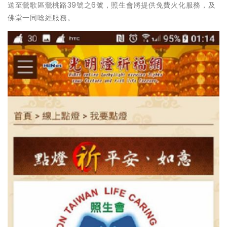
送至鶯歌區鶯桃路39號之6號，照生會將提供免費火化服務，及
佛堂一同唸經服務。