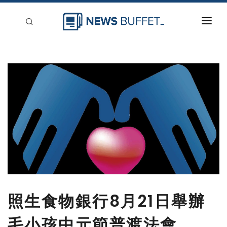
回到首頁
新聞稿分類
登入
刊登
照生食物銀行8月21日舉辦
毛小孩中元節普渡法會