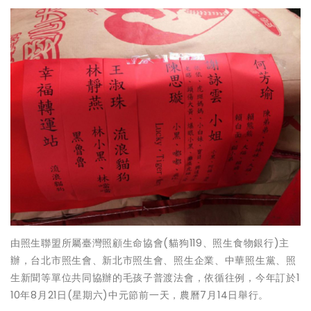
由照生聯盟所屬臺灣照顧生命協會(貓狗119、照生食物銀行)主
辦，台北市照生會、新北市照生會、照生企業、中華照生黨、照
生新聞等單位共同協辦的毛孩子普渡法會，依循往例，今年訂於1
10年8月21日(星期六)中元節前一天，農曆7月14日舉行。