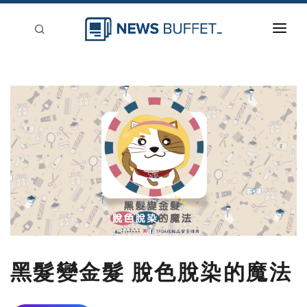
回到首頁
新聞稿分類
登入
刊登
黑髮變金髮 脫色脫染的魔法