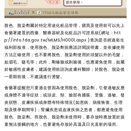
脫色、脫染劑屬於特定用途化粧品管理，購買及使用前可以先上
食藥署建置的西藥、醫療器材及化粧品許可證系統(網址：
htt
p://info.fda.gov.tw/MLMS/H0001.aspx
)查詢是否經過衛生
福利部核准，使用脫色、脫染劑前應請詳閱說明書，並依據使用
方法正確使用；也不要將脫色、脫染劑使用於頭髮以外的毛髮，
如眉毛、睫毛等；此外，剛修臉或剃臉後，也應避免使用，如屬
於敏感性皮膚者，建議使用前諮詢皮膚科醫師；於脫色、脫染後
一星期前後，不建議進行燙髮。
食藥署提醒您只要過去曾因為使用脫色、脫染劑，引發過敏反應
或身體不適等症狀；或頭皮、頸、臉部有腫脹、受傷、過敏、發
炎狀態、皮膚疾病或身體有特殊情況(如患病、病後恢復、生理
期及懷孕期間等)；腎臟疾患或血液疾病之患者，都應避免使用
脫色、脫染劑。而脫色、脫染劑未使用時，要存放時應放置於孩
童無法接觸的地方，也要避免存放於高溫及日光直射的場所。