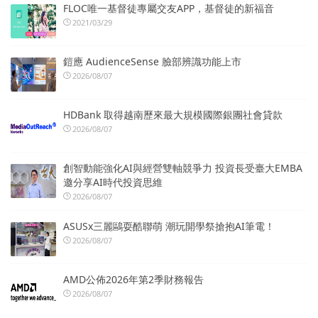
FLOC唯一基督徒專屬交友APP，基督徒的新福音
2021/03/29
鎧應 AudienceSense 臉部辨識功能上市
2026/08/07
HDBank 取得越南歷來最大規模國際銀團社會貸款
2026/08/07
創智動能強化AI與經營雙軸競爭力 投資長受臺大EMBA
邀分享AI時代投資思維
2026/08/07
ASUSx三麗鷗耍酷聯萌 潮玩開學祭搶抱AI筆電！
2026/08/07
AMD公佈2026年第2季財務報告
2026/08/07