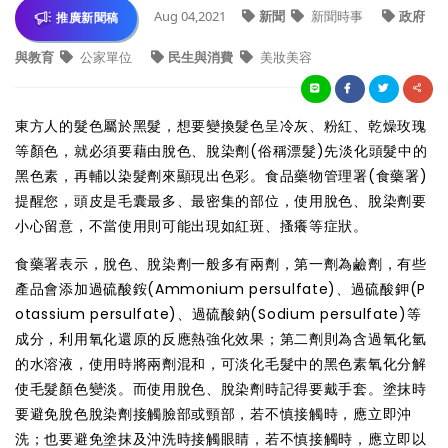
Aug 04,2021
新聞
新聞時事
政府
推廣新聞稿
與教育
公家單位
民生與消費
美妝美容
東方人的髮色屬於黑髮，想要變換髮色呈冷灰、粉紅、乾燥玫瑰
等顏色，就必須要藉由脫色、脫染劑(俗稱漂髮)先淡化頭髮中的
黑色素，再輔以染髮劑來顯現出色彩。食品藥物管理署(食藥署)
提醒您，頭皮是毛囊最多、最密集的部位，使用脫色、脫染劑要
小心留意，不當使用則可能出現如紅斑、搔癢等症狀。
食藥署表示，脫色、脫染劑一般多有兩劑，第一劑為鹼劑，有些
產品會添加過硫酸銨(Ammonium persulfate)、過硫酸鉀(P
otassium persulfate)、過硫酸鈉(Sodium persulfate)等
成分，利用氧化還原的反應熱強化效果；第二劑則為含過氧化氫
的水溶液，使用時將兩劑混和，可淡化毛髮中的黑色素氧化分解
使毛髮顏色變淡。而使用脫色、脫染劑時記得要戴手套。塗抹時
要避免脫色脫染劑接觸臉部或頸部，若不慎接觸時，應立即沖
洗；也要避免塗抹及沖洗時接觸眼睛，若不慎接觸時，應立即以