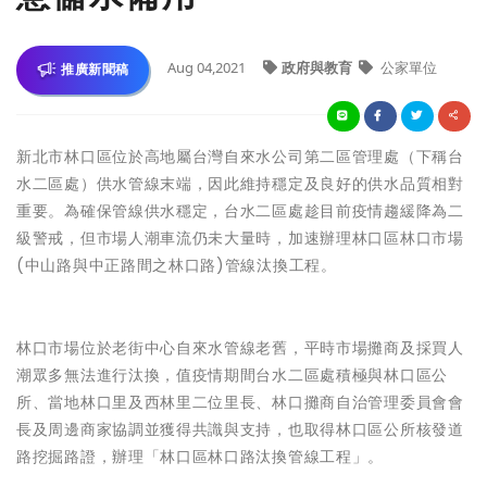
Aug 04,2021
政府與教育
公家單位
推廣新聞稿
新北市林口區位於高地屬台灣自來水公司第二區管理處（下稱台
水二區處）供水管線末端，因此維持穩定及良好的供水品質相對
重要。為確保管線供水穩定，台水二區處趁目前疫情趨緩降為二
級警戒，但市場人潮車流仍未大量時，加速辦理林口區林口市場
(中山路與中正路間之林口路)管線汰換工程。
林口市場位於老街中心自來水管線老舊，平時市場攤商及採買人
潮眾多無法進行汰換，值疫情期間台水二區處積極與林口區公
所、當地林口里及西林里二位里長、林口攤商自治管理委員會會
長及周邊商家協調並獲得共識與支持，也取得林口區公所核發道
路挖掘路證，辦理「林口區林口路汰換管線工程」。