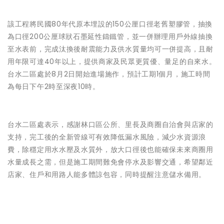
該工程將民國80年代原本埋設的150公厘口徑老舊塑膠管，抽換
為口徑200公厘球狀石墨延性鑄鐵管，並一併辦理用戶外線抽換
至水表前，完成汰換後耐震能力及供水質量均可一併提高，且耐
用年限可達40年以上，提供商家及民眾更質優、量足的自來水。
台水二區處於8月2日開始進場施作，預計工期1個月，施工時間
為每日下午2時至深夜10時。
台水二區處表示，感謝林口區公所、里長及商圈自治會與店家的
支持，完工後的全新管線可有效降低漏水風險，減少水資源浪
費，除穩定用水水壓及水質外，放大口徑後也能確保未來商圈用
水量成長之需，但是施工期間難免會停水及影響交通，希望鄰近
店家、住戶和用路人能多體諒包容，同時提醒注意儲水備用。