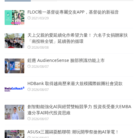
FLOC唯一基督徒專屬交友APP，基督徒的新福音
2021/03/29
天上父親的愛延續化作希望力量！ 六名子女捐贈家扶
「南投映全號」延續善的循環
2026/08/08
鎧應 AudienceSense 臉部辨識功能上市
2026/08/07
HDBank 取得越南歷來最大規模國際銀團社會貸款
2026/08/07
創智動能強化AI與經營雙軸競爭力 投資長受臺大EMBA
邀分享AI時代投資思維
2026/08/07
ASUSx三麗鷗耍酷聯萌 潮玩開學祭搶抱AI筆電！
2026/08/07