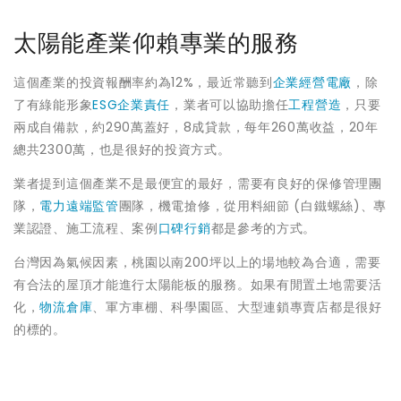
太陽能產業仰賴專業的服務
這個產業的投資報酬率約為12%，最近常聽到
企業經營電廠
，除
了有綠能形象
ESG企業責任
，業者可以協助擔任
工程營造
，只要
兩成自備款，約290萬蓋好，8成貸款，每年260萬收益，20年
總共2300萬，也是很好的投資方式。
業者提到這個產業不是最便宜的最好，需要有良好的保修管理團
隊，
電力遠端監管
團隊，機電搶修，從用料細節 (白鐵螺絲)、專
業認證、施工流程、案例
口碑行銷
都是參考的方式。
台灣因為氣候因素，桃園以南200坪以上的場地較為合適，需要
有合法的屋頂才能進行太陽能板的服務。如果有閒置土地需要活
化，
物流倉庫
、軍方車棚、科學園區、大型連鎖專賣店都是很好
的標的。