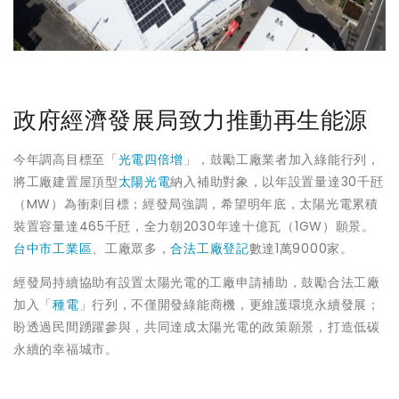
政府經濟發展局致力推動再生能源
今年調高目標至「
光電四倍增
」，鼓勵工廠業者加入綠能行列，
將工廠建置屋頂型
太陽光電
納入補助對象，以年設置量達30千瓩
（MW）為衝刺目標；經發局強調，希望明年底，太陽光電累積
裝置容量達465千瓩，全力朝2030年達十億瓦（1GW）願景。
台中市工業區
、工廠眾多，
合法工廠登記
數達1萬9000家。
經發局持續協助有設置太陽光電的工廠申請補助，鼓勵合法工廠
加入「
種電
」行列，不僅開發綠能商機，更維護環境永續發展；
盼透過民間踴躍參與，共同達成太陽光電的政策願景，打造低碳
永續的幸福城市。