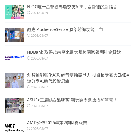
FLOC唯一基督徒專屬交友APP，基督徒的新福音
2021/03/29
鎧應 AudienceSense 臉部辨識功能上市
2026/08/07
HDBank 取得越南歷來最大規模國際銀團社會貸款
2026/08/07
創智動能強化AI與經營雙軸競爭力 投資長受臺大EMBA
邀分享AI時代投資思維
2026/08/07
ASUSx三麗鷗耍酷聯萌 潮玩開學祭搶抱AI筆電！
2026/08/07
AMD公佈2026年第2季財務報告
2026/08/07