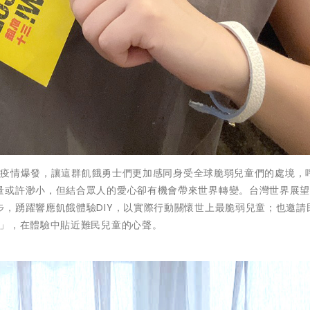
-19疫情爆發，讓這群飢餓勇士們更加感同身受全球脆弱兒童們的處境，
量或許渺小，但結合眾人的愛心卻有機會帶來世界轉變。台灣世界展
，踴躍響應飢餓體驗DIY，以實際行動關懷世上最脆弱兒童；也邀請
」，在體驗中貼近難民兒童的心聲。