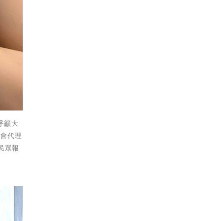
呼籲大
望會代理
民眾報