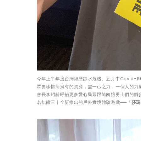
今年上半年度台灣經歷缺水危機、五月中Covid
眾要珍惜所擁有的資源，盡一己之力；一個人的力
會長李紹齡呼籲更多愛心民眾跟隨飢餓勇士們的腳步
名飢餓三十全新推出的戶外實境體驗遊戲──「
莎瑪