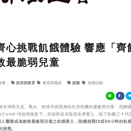
 齊心挑戰飢餓體驗 響應「齊
搶救最脆弱兒童
時事
政府與教育
教育與職涯
娛樂
休閒活動
搶救全球因天災、戰火、疫情等原因身陷生存危機的最脆弱兒童，也關
Covid-19疫情陰影下，但疫情並未阻擋各界愛心，除了飢餓三十代
體人響應成為搶救最脆弱兒童之飢餓勇士，陸續挑戰12或30小時的飢
數的挑戰。