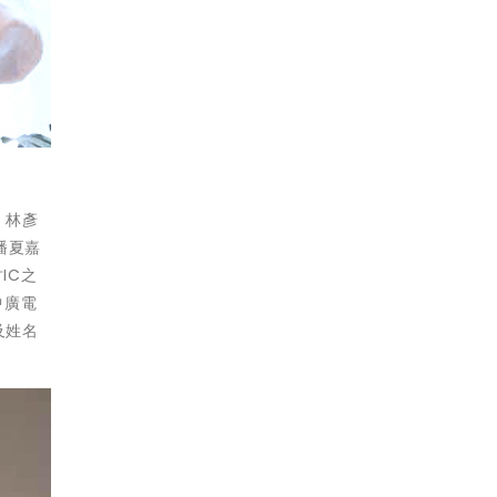
、林彥
播夏嘉
IC之
中廣電
及姓名