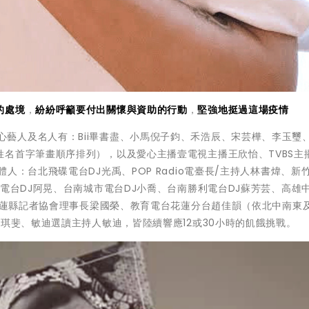
的處境
，
紛紛呼籲要付出關懷與資助的行動
，
堅強地挺過這場疫情
心藝人及名人有：Bii畢書盡、小馬倪子鈞、禾浩辰、宋芸樺、李玉璽
名首字筆畫順序排列），以及愛心主播壹電視主播王欣怡、TVBS主
：台北飛碟電台DJ光禹、POP Radio電臺長/主持人林書煒、新竹
電台DJ阿晃、台南城市電台DJ小喬、台南勝利電台DJ蘇芳芸、高雄
/花蓮縣記者協會理事長梁國榮、教育電台花蓮分台趙佳韻（依北中南東
范琪斐、敏迪選讀主持人敏迪，皆陸續響應12或30小時的飢餓挑戰。