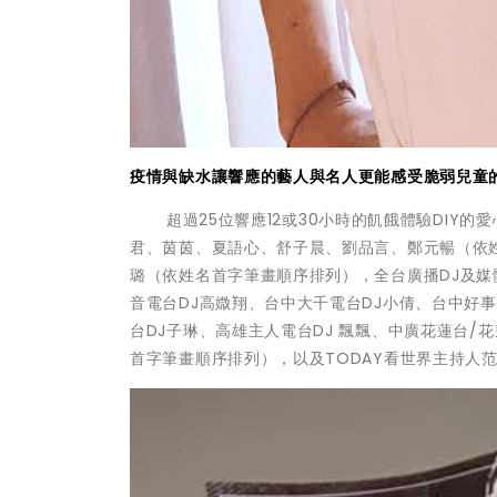
疫情與缺水讓響應的藝人與名人更能感受脆弱兒童
超過25位響應12或30小時的飢餓體驗DIY的愛
君、茵茵、夏語心、舒子晨、劉品言、鄭元暢（依姓
璐（依姓名首字筆畫順序排列），全台廣播DJ及媒體人
音電台DJ高媺翔、台中大千電台DJ小倩、台中好事
台DJ子琳、高雄主人電台DJ 飄飄、中廣花蓮台
首字筆畫順序排列），以及TODAY看世界主持人