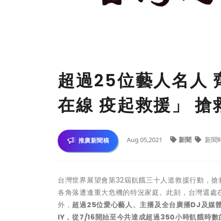
超過25位藝人名人
在線 疫起救援」 
Aug 05,2021
新聞
新聞
推廣新聞稿
台灣世界展望會第32屆飢餓三十人道救援行動，
各角落遭逢重大危機的特況家庭。此刻，台灣還處在
外，
超過25位愛心藝人、主播及全台廣播DJ及媒
IY，從7/16開始至今共達成超過350小時飢餓時