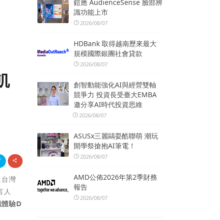
鎧應 AudienceSense 臉部辨
識功能上市
2026/08/07
HDBank 取得越南歷來最大
規模國際銀團社會貸款
2026/08/07
飢
創智動能強化AI與經營雙軸
競爭力 投資長受臺大EMBA
邀分享AI時代投資思維
2026/08/07
ASUSx三麗鷗耍酷聯萌 潮玩
開學祭搶抱AI筆電！
2026/08/07
AMD公佈2026年第2季財務
懷台灣
報告
言人
2026/08/07
餓體驗D