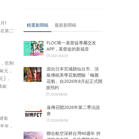
月1
精選新聞稿
最新新聞稿
量在第二
FLOC唯一基督徒專屬交友
APP，基督徒的新福音
2021/03/29
響，也制
源自日本宮城縣仙台市、頂
億歐元，
級傳統美學花魁體驗「極麗
元)，
花魁」自2026年8月起正式開
萬歐
放預約
2026/08/06
遠傳召開2026年第二季法說
會
無縫銜
2026/08/06
下半年，
聯合航空深耕台灣40週年 持