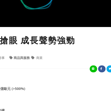
搶眼 成長聲勢強勁
時事
商品與服務
商業
億歐元 (>500%)
架構