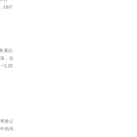
EBIT
銷售量以
上漲，也
3,20
能導致公
告中的內