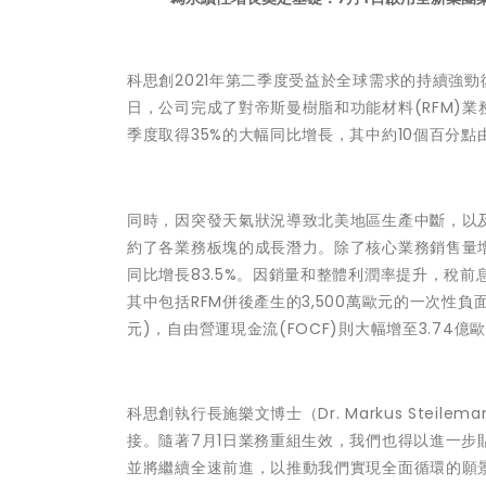
科思創2021年第二季度受益於全球需求的持續強勁
日，公司完成了對帝斯曼樹脂和功能材料(RFM)
季度取得35%的大幅同比增長，其中約10個百分點
同時，因突發天氣狀況導致北美地區生產中斷，以
約了各業務板塊的成長潛力。除了核心業務銷售量增
同比增長83.5%。因銷量和整體利潤率提升，稅前息前折舊
其中包括RFM併後產生的3,500萬歐元的一次性負面
元)，自由營運現金流(FOCF)則大幅增至3.74億歐
科思創執行長施樂文博士（Dr. Markus Ste
接。隨著7月1日業務重組生效，我們也得以進一
並將繼續全速前進，以推動我們實現全面循環的願