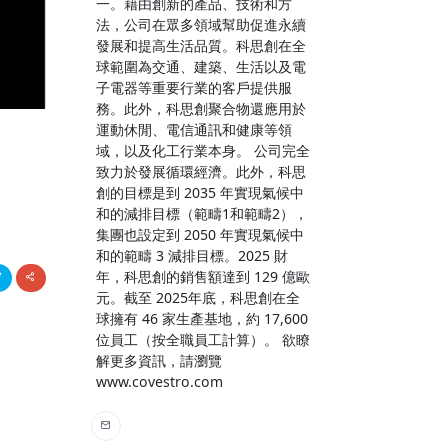
一。藉由創新的產品、技術和方
法，公司在眾多領域幫助促進永續
發展和提高生活品質。科思創在全
球範圍為交通、建築、生活以及電
子電器等重要行業的客戶提供服
務。此外，科思創聚合物還應用於
運動休閒、電信通訊和健康等領
域，以及化工行業本身。 公司完全
致力於發展循環經濟。此外，科思
創的目標是到 2035 年實現氣候中
和的減排目標（範疇1和範疇2），
集團也設定到 2050 年實現氣候中
和的範疇 3 減排目標。2025 財
年，科思創的銷售額達到 129 億歐
元。截至 2025年底，科思創在全
球擁有 46 家生產基地，約 17,600
位員工（按全職員工計算）。 欲瞭
解更多資訊，請瀏覽
www.covestro.com