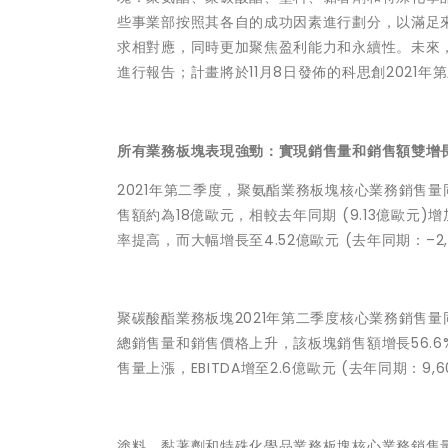
些事業部按照其各自的成功因素進行劃分，以滿足
求相對應，同時更加聚焦盈利能力和永續性。未來
進行報告；計畫將於11月8日發佈的科思創2021
所有業務板塊表現強勁：實現銷售量和銷售額雙增
2021年第二季度，聚氨酯業務板塊核心業務銷售量
售額約為18億歐元，相較去年同期 (9.13億歐元
率提高，而大幅增長至4.52億歐元 (去年同期：–2,
聚碳酸酯業務板塊2021年第二季度核心業務銷售量
總銷售量和銷售價格上升，該板塊銷售額增長56.6
售量上漲，EBITDA增至2.6億歐元 (去年同期：9,
塗料、黏著劑和特殊化學品業務板塊核心業務銷售量同