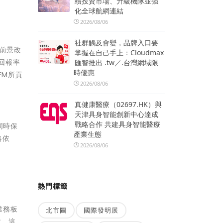
續投資市場、升級機隊並強
化全球航網連結
2026/08/06
社群觸及會變，品牌入口要
利前景改
掌握在自己手上：Cloudmax
本回報率
匯智推出 .tw／.台灣網域限
時優惠
FM所貢
2026/08/06
真健康醫療（02697.HK）與
天津具身智能創新中心達成
戰略合作 共建具身智能醫療
同時保
產業生態
略依
2026/08/06
熱門標籤
業務板
北市圖
國際發明展
效。這