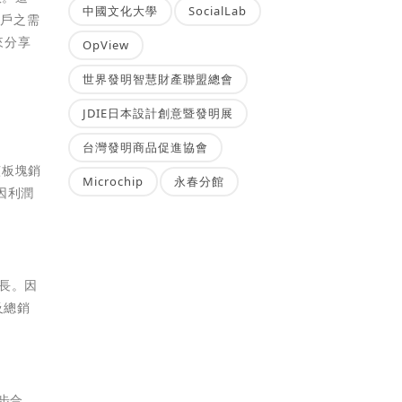
中國文化大學
SocialLab
客戶之需
來分享
OpView
世界發明智慧財產聯盟總會
JDIE日本設計創意暨發明展
台灣發明商品促進協會
該板塊銷
Microchip
永春分館
因利潤
成長。因
及總銷
步合