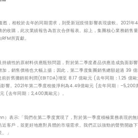
復甦，相較於去年的同期需求，則受新冠疫情影響表現疲軟。2021年4
業務的收購，此次業績報告為首次合併報表。綜上，集團核心業務銷售
由RFM所貢獻。
及持續性的原材料供應瓶頸問題，對於第二季度產品供應造成負面影
加，銷售價格也大幅上揚；因此，第二季度集團銷售總額超過 39 
攤銷前利潤(EBITDA)增至 8.17 億歐元 (去年同期：1.25 億歐
影響。2021年第二季度稅後淨利為4.49億歐元 (去年同期：–5,200
元 (去年同期：2,400萬歐元）。
ilemann）表示:「我們在第二季度實現了，對於第一季度積極業務表現的
步貼近客戶，並更好地應對具體的市場需求。我們正以強勁的聲勢開啟
景。」