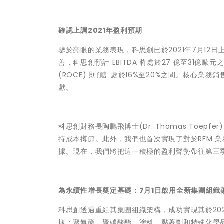
確認上調2021年盈利預期
鑒於亮眼的業務表現，科思創已於2021年7月12
善，科思創預計 EBITDA 將處於27 億至31億
(ROCE) 則預計處於16%至20%之間。核心業務
獻。
科思創財務長陶鵬飛博士(Dr. Thomas To
持成本撙節。此外，我們也首次實現了對於RFM 
據。現在，我們將把這一積極的盈利聲勢帶往第三
為永續性增長奠定基礎：7月1日啟用全新集團組織
科思創透過重組其集團組織架構，成功實現其於20
塊：聚氨酯、聚碳酸酯、塗料、黏著劑和特殊化學品