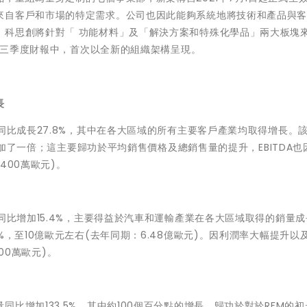
來自客戶和市場的特定需求。公司也因此能夠系統地將技術和產品與
，科思創將針對「 功能材料」及「解決方案和特殊化學品」兩大板塊
年第三季度財報中，首次以全新的組織架構呈現。
長
同比成長27.8%，其中在各大區域的所有主要客戶產業均取得增長。
)增加了一倍；這主要歸功於平均銷售價格及總銷售量的提升，EBITDA也
400萬歐元)。
同比增加15.4%，主要得益於汽車和運輸產業在各大區域取得的銷量
%，至10億歐元左右(去年同期：6.48億歐元)。因利潤率大幅提升以
600萬歐元)。
比增加133.5%。其中約100個百分點的增長，歸功於對於RFM的初