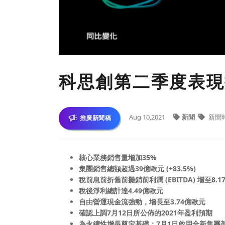
科思創第二季度表現
Aug 10,2021
新聞
新聞
推廣新聞稿
核心業務銷售量增加35%
集團銷售總額超過39億歐元 (+83.5%)
稅前息前折舊前攤銷前利潤 (EBITDA) 增至8.17
稅後淨利總計達4.49億歐元
自由營運現金流強勁，增長至3.74億歐元
確認上調7月12日所公佈的2021年盈利預期
為永續性增長奠定基礎：7月1日啟用全新集團