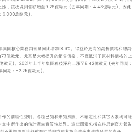
該板塊銷售額增至9.26億歐元 (去年同期：4.43億歐元)。因此，
6,000萬歐元)。
年集團核心業務銷售量同比增加18.9%。得益於更高的銷售價格和總
至約73億歐元。尤其是大幅提升的銷售價格，不僅抵消了原材料價格的
9億歐元)。2021年上半年集團稅後淨利上漲至8.42億歐元 (去年同期：–
年同期：–2.25億歐元)。
所作的前瞻性聲明。各種已知和未知風險、不確定性和其它因素均可
本文中所作出的估計產生實質性差異。這些因素包括在科思創官方報
查看。科思創不承擔更新這些前瞻性聲明或使其符合未來事件或發展的責任。