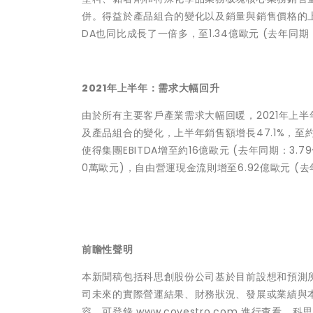
併。得益於產品組合的變化以及銷量與銷售價格的上漲，
DA也同比成長了一倍多，至1.34億歐元 (去年同期：
2021年上半年：需求大幅回升
由於所有主要客戶產業需求大幅回暖，2021年上半
及產品組合的變化，上半年銷售額增長47.1%，
使得集團EBITDA增至約16億歐元 (去年同期：3.7
0萬歐元)，自由營運現金流則增至6.92億歐元 (去
前瞻性聲明
本新聞稿包括科思創股份公司基於目前設想和預測
司未來的實際營運結果、財務狀況、發展或業績與
容，可登錄 www.covestro.com 進行