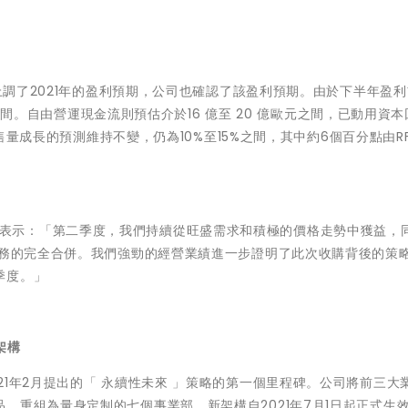
日上調了2021年的盈利預期，公司也確認了該盈利預期。由於下半年盈
歐元之間。自由營運現金流則預估介於16 億至 20 億歐元之間，已動用資
銷售量成長的預測維持不變，仍為10%至15%之間，其中約6個百分點由R
epfer)表示：「第二季度，我們持續從旺盛需求和積極的價格走勢中獲益，
業務的完全合併。我們強勁的經營業績進一步證明了此次收購背後的策
季度。」
架構
21年2月提出的「 永續性未來 」策略的第一個里程碑。公司將前三大
，重組為量身定制的七個事業部，新架構自2021年7月1日起正式生