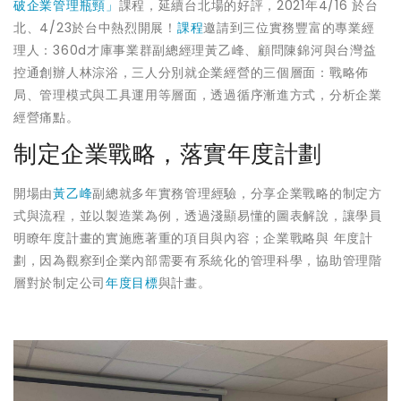
破企業管理瓶頸」
課程，延續台北場的好評，2021年4/16 於台
北、4/23於台中熱烈開展！
課程
邀請到三位實務豐富的專業經
理人：360d才庫事業群副總經理黃乙峰、顧問陳錦河與台灣益
控通創辦人林淙浴，三人分別就企業經營的三個層面：戰略佈
局、管理模式與工具運用等層面，透過循序漸進方式，分析企業
經營痛點。
制定企業戰略，落實年度計劃
開場由
黃乙峰
副總就多年實務管理經驗，分享企業戰略的制定方
式與流程，並以製造業為例，透過淺顯易懂的圖表解說，讓學員
明瞭年度計畫的實施應著重的項目與內容；企業戰略與 年度計
劃，因為觀察到企業內部需要有系統化的管理科學，協助管理階
層對於制定公司
年度目標
與計畫。