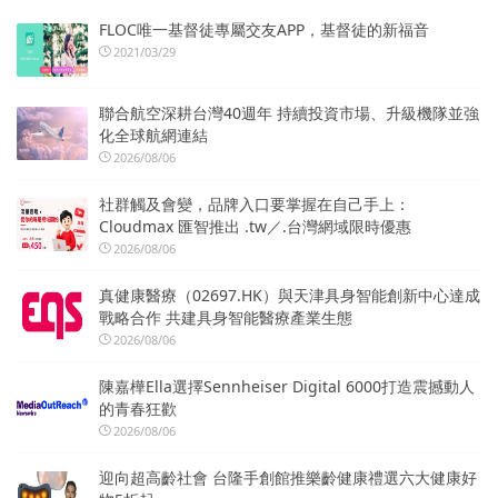
FLOC唯一基督徒專屬交友APP，基督徒的新福音
2021/03/29
聯合航空深耕台灣40週年 持續投資市場、升級機隊並強
化全球航網連結
2026/08/06
社群觸及會變，品牌入口要掌握在自己手上：
Cloudmax 匯智推出 .tw／.台灣網域限時優惠
2026/08/06
真健康醫療（02697.HK）與天津具身智能創新中心達成
戰略合作 共建具身智能醫療產業生態
2026/08/06
陳嘉樺Ella選擇Sennheiser Digital 6000打造震撼動人
的青春狂歡
2026/08/06
迎向超高齡社會 台隆手創館推樂齡健康禮選六大健康好