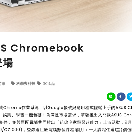
 Chromebook
登場
時事
科學與科技
3C產品
hrome作業系統、以Google帳號與應用程式輕鬆上手的ASUS C
、娛樂、學習一機包辦！為滿足市場需求，華碩推出入門款ASUS Chr
作為孩子的學習良伴，並與巨匠電腦共同推出「給你宅家學習超能力」上市活動
，9月
3000/CZ1000)，登錄送巨匠電腦數位課程1個月＋十大課程任選1堂(價值