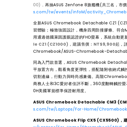
00)，
再抽ASUS Zenfone 8旗艦機(共三名，
s.com/tw/events/infoM/activity_Chrome
全新ASUS Chromebook Detachable
習體驗；極致強固設計，機身四周防撞膠條、符合MI
用通過德國萊因護眼認證的FHD螢幕，系統自動更新
le CZ1 (CZ1000)，建議售價：NT$9,900起
，
Chromebook/ASUS-Chromebook-Detachab
同為入門款首選，ASUS Chromebook Deta
平放置方向，觀看角度更彈性，搭配隨附收納式觸
切割邊緣，行動力與時尚感兼備。高階Chromebook方面
商務人士和3C愛好者佳評不斷，360度翻轉觸控螢
0H美國軍規標準保證耐用度。
ASUS Chromebook Detachable CM3 (
s.com/tw/Laptops/For-Home/Chromeboo
ASUS Chromebook Flip CX5 (CX5500