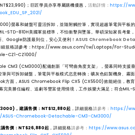
市價NT$23,990)；巨匠學員亦享專屬購機優惠，
活動詳情：
https://w
book_EDU_SP_2021/
 CZ1 (CZ1000)螢幕和鍵盤可靈活拆卸，並隨附觸控筆，實現超越筆電與平板
L-STD-810H美國軍規標準，不怕衝擊與墜落。華碩深知家長考量
、Google防護最到位，安心又便利！
ASUS Chromebook Det
詳細規格請參考：
https://www.asus.com/tw/Laptops/For-Stud
le-CZ1-CZ1000/
chable CM3 (CM3000)配備創新「可彎曲角度支架」，螢幕同時支援
控筆與可拆卸鍵盤，筆電與平板模式恣意轉換；礦灰色鋁製機身、霧
，ASUS Chromebook Flip CX5 (CX5500)效能絕佳，教
幕完美勝任編程、追劇等豐富使用情境，工作娛樂大滿足；符合MIL-ST
CM3000)，建議售價：NT$12,880起
，詳細規格
請參考：
https://w
k/ASUS-Chromebook-Detachable-CM3-CM3000/
)，建議售價：NT$26,880起
，詳細規格
請參考：
https://www.asus.c