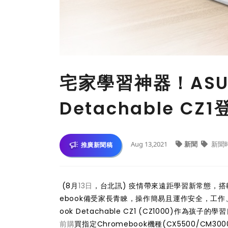
宅家學習神器！ASUS
Detachable CZ1
Aug 13,2021
新聞
新聞
推廣新聞稿
(8月
13日
，台北訊) 疫情帶來遠距學習新常態，搭載C
ebook備受家長青睞，操作簡易且運作安全，工作
ook Detachable CZ1 (CZ1000)
前購
買指定Chromebook機種(CX5500/CM