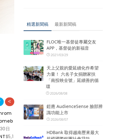
精選新聞稿
最新新聞稿
FLOC唯一基督徒專屬交友
APP，基督徒的新福音
2021/03/29
天上父親的愛延續化作希望
力量！ 六名子女捐贈家扶
「南投映全號」延續善的循
環
2026/08/08
鎧應 AudienceSense 臉部辨
識功能上市
hrom
2026/08/07
omeb
30日
HDBank 取得越南歷來最大
NT
$5,1
規模國際銀團社會貸款