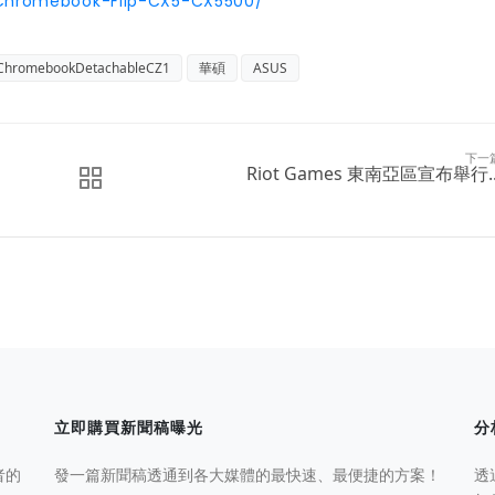
hromebook-Flip-CX5-CX5500/
ChromebookDetachableCZ1
華碩
ASUS
下一
Riot Games 東南亞區宣布舉行..
立即購買新聞稿曝光
分
者的
發一篇新聞稿透通到各大媒體的最快速、最便捷的方案！
透