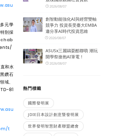
ww.asu
2026/08/07
創智動能強化AI與經營雙軸
的多元學
競爭力 投資長受臺大EMBA
邀分享AI時代投資思維
，特別採
2026/08/07
achab
ents/
ASUSx三麗鷗耍酷聯萌 潮玩
開學祭搶抱AI筆電！
2026/08/07
垂直和水
面黑鑽石
育領域、
熱門標籤
D-81
國際發明展
ww.asu
JDIE日本設計創意暨發明展
世界發明智慧財產聯盟總會
om/t