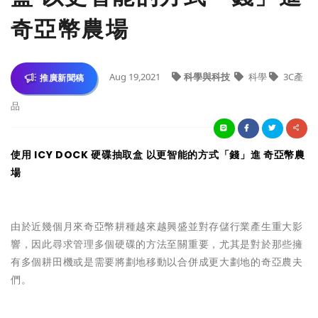
奇亞幣農場
Aug 19,2021
科學與科技
科學
3C產
推廣新聞稿
品
使用 ICY DOCK 硬碟抽取盒 以更智能的方式「錢」進 奇亞幣農
場
由於近幾個月來奇亞幣耕種越來越興盛並對存儲行業產生重大影
響，因此尋求管理多個硬碟的方法至關重要，尤其是對於那些擁
有多個耕田機或是需要將劃地移動以合併成更大劃地的奇亞農夫
們。