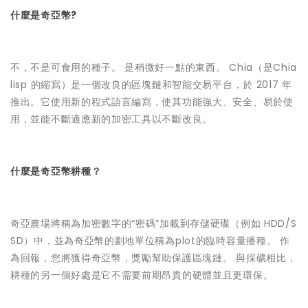
什麼是奇亞幣?
不，不是可食用的種子。 是稍微好一點的東西。 Chia（是Chia
lisp 的縮寫）是一個改良的區塊鏈和智能交易平台，於 2017 年
推出。它使用新的程式語言編寫，使其功能強大、安全、易於使
用，並能不斷適應新的加密工具以不斷改良。
什麼是奇亞幣耕種？
奇亞農場將稱為加密數字的“密碼”加載到存儲硬碟（例如 HDD/S
SD）中，並為奇亞幣的劃地單位稱為plot的臨時容量播種。 作
為回報，您將獲得奇亞幣，獎勵幫助保護區塊鏈。 與採礦相比，
耕種的另一個好處是它不需要前期昂貴的硬體並且更環保。