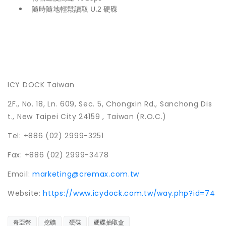
隨時隨地輕鬆讀取 U.2 硬碟
ICY DOCK Taiwan
2F., No. 18, Ln. 609, Sec. 5, Chongxin Rd., Sanchong Dis
t., New Taipei City 24159 , Taiwan (R.O.C.)
Tel: +886 (02) 2999-3251
Fax: +886 (02) 2999-3478
Email:
marketing@cremax.com.tw
Website:
https://www.icydock.com.tw/way.php?id=74
奇亞幣
挖礦
硬碟
硬碟抽取盒