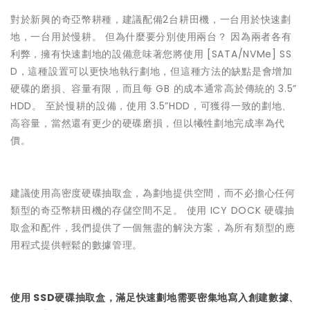
對於新興的奇亞幣耕種，建議配備2台耕田機，一台用於快速劃
地，一台用於慢耕。 但為什麼要分別使用兩台？ 因為兩者各有
利弊，擁有快速劃地的設備意味著您將使用 [SATA/NVMe] SS
D，這種設置可以更快地執行劃地，但這種方法的缺點是會增加
硬碟的磨損、容量有限，而且每 GB 的成本通常高於傳統的 3.5”
HDD。 至於慢耕的設備，使用 3.5”HDD，可獲得一致的劃地、
高容量，當然還有更少的硬碟磨損，但以犧牲劃地完成率為代
價。
建議使用高密度硬碟抽取盒，為劃地提供空間，而不必擔心任何
類型的奇亞幣耕田機的存儲空間不足。 使用 ICY DOCK 硬碟抽
取盒和配件，我們提供了一個無盡的解決方案，為所有類型的應
用程式提供輕鬆的數據管理。
使用 SSD硬碟抽取盒，滿足快速劃地需要密集地寫入創建數據、