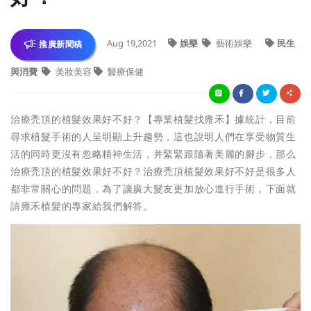
Aug 19,2021
娛樂
藝術娛樂
民生
推廣新聞稿
與消費
美妝美容
醫療保健
治療禿頂的植髮效果好不好？【專業植髮找雍禾】據統計，目前
尋求植髮手術的人呈明顯上升趨勢，這也說明人們在享受物質生
活的同時更沒有忽略精神生活，并緊緊跟隨著美麗的腳步，那么
治療禿頂的植髮效果好不好？治療禿頂植髮效果好不好是很多人
都非常關心的問題，為了讓廣大髮友更加放心進行手術，下面就
請雍禾植髮的專家給我們解答。