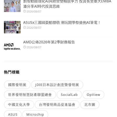
創智動能強化AI與經營雙軸競爭力 投資長受臺大EMBA
邀分享AI時代投資思維
2026/08/07
ASUSx三麗鷗耍酷聯萌 潮玩開學祭搶抱AI筆電！
2026/08/07
AMD公佈2026年第2季財務報告
2026/08/07
熱門標籤
國際發明展
JDIE日本設計創意暨發明展
世界發明智慧財產聯盟總會
SocialLab
OpView
中國文化大學
台灣發明商品促進協會
北市圖
ASUS
Microchip