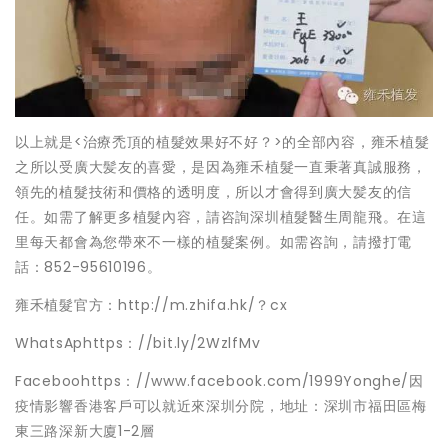
以上就是<治療禿頂的植髮效果好不好？>的全部內容，雍禾植髮
之所以受廣大髪友的喜愛，是因為雍禾植髮一直秉著真誠服務，
領先的植髮技術和價格的透明度，所以才會得到廣大髪友的信
任。如需了解更多植髮內容，請咨詢深圳植髮醫生周龍飛。在這
里每天都會為您帶來不一樣的植髮案例。如需咨詢，請撥打電
話：852-95610196。
雍禾植髮官方：http://m.zhifa.hk/？cx
WhatsAphttps：//bit.ly/2WzlfMv
Faceboohttps：//www.facebook.com/1999Yonghe/因
疫情影響香港客戶可以就近來深圳分院，地址：深圳市福田區梅
東三路深新大廈1-2層