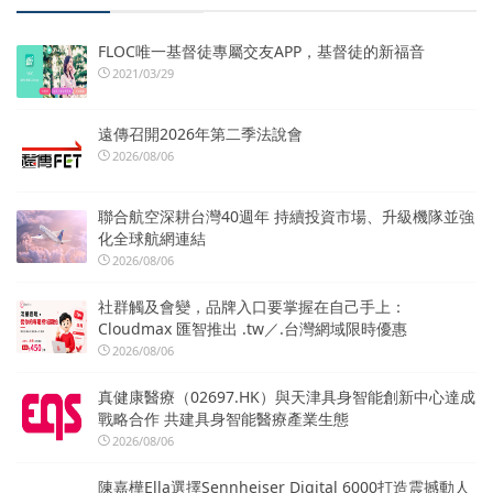
FLOC唯一基督徒專屬交友APP，基督徒的新福音
2021/03/29
遠傳召開2026年第二季法說會
2026/08/06
聯合航空深耕台灣40週年 持續投資市場、升級機隊並強
化全球航網連結
2026/08/06
社群觸及會變，品牌入口要掌握在自己手上：
Cloudmax 匯智推出 .tw／.台灣網域限時優惠
2026/08/06
真健康醫療（02697.HK）與天津具身智能創新中心達成
戰略合作 共建具身智能醫療產業生態
2026/08/06
陳嘉樺Ella選擇Sennheiser Digital 6000打造震撼動人