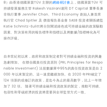
8）由香港德國萊茵TÜV 主辦的
網絡研討會
上，德國萊茵TÜV 可
持續發展服務主管 Rakesh Vazirani連同 DT Capital 董事長兼
非執行董事 Jennifer Chan、Third Economy 創始人兼首席
執行官 Chad Spitler 及 價值報告基金會 SASB 投資者關係總監
Katie Schmitz-Eulitt將分別闡述綠色或可持續金融的政策驅動
因素、對決策有用的報告標準和指標以及將數據/指標轉化為可
操作評級。
自本世紀初以來，政府和政策制定者對可持續金融和投資的興趣
急劇增加。 在聯合國責任投資原則 (PRI, Principles for Respo
nsible Investment) 法規數據庫中95%的責任投資政策是自 2
000 年以來製定的。這一速度繼續加快。在 2020 年PRI確定了
124 項新的或修訂的政策，是迄今為止的最高數字，比上一年增
加了 32 項。 隨著可持續金融和投資政策的製定，推動可持續、
包容性和零碳經濟的投資將需要與全球監管方式一致。