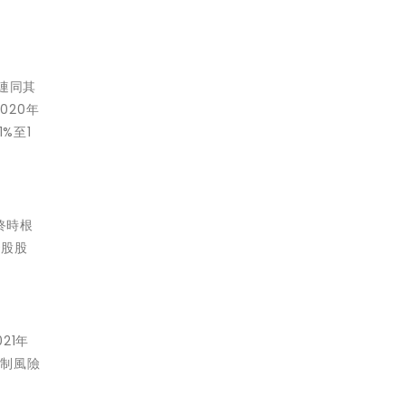
連同其
020年
%至1
終時根
0股股
21年
控制風險