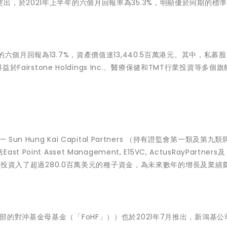
，於2021年上半年的六個月回報率為35.3%，明顯優於同期的標準
六個月回報為13.7%，資產價值達13,440.5百萬港元。其中，私募
Fairstone Holdings Inc.、醫療保健和TMT行業投資等多個
n Hung Kai Capital Partners （持有證監會第一類及第九類
 Asset Management, E15VC, ActusRayPartners及 M
rs。新鴻基公司投資入了超過280.0百萬美元的種子資金，為未來數年的增長及業
鴻基公司內部的對沖基金母基金（「FoHF」））也於2021年7月推出，新鴻基