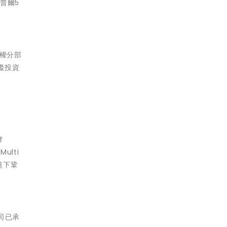
普爾5
股權分部
旗艦投資
牌
ulti
績奠下鞏
公司已承