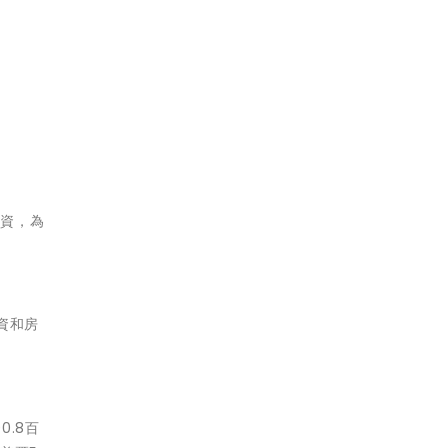
投資，為
資和房
.8百