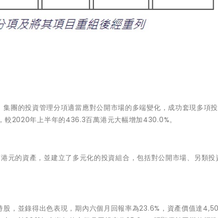
，集團的投資管理分項適當應對公開市場的多端變化，成功套現多項
較2020年上半年的436.3百萬港元大幅增加430.0%。
9百萬港元的資產，並建立了多元化的投資組合，包括對公開市場、另類投
，並錄得出色表現，期內六個月回報率為23.6%，資產價值達4,500