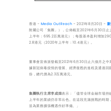
香港 -
Media OutReach
- 2021年8月20日 -
新
附屬公司「集團」），公佈截至2021年6月30日止之
上半年：695.2百萬港元）；每股基本盈利增加290.3
2.8港元（2020年上半年：10.4港元）。
董事會宣佈派發截至2021年6月30日止六個月之
據新冠病毒疫情的發展、經濟復甦的進程及通過回購
份，總代價為2.3百萬港元。
集團執行主席李成煌
表示：「儘管全球金融市場持續
上半年的業績仍非常出色。在這段充滿挑戰的時期
並為業務擴張機遇作好準備。」