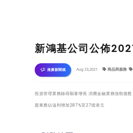
新鴻基公司公佈202
Aug 23,2021
商品與服務
推廣新聞稿
投資管理業務錄得顯著增長 消費金融業務強勁復甦
股東應佔溢利增加287%至27億港元