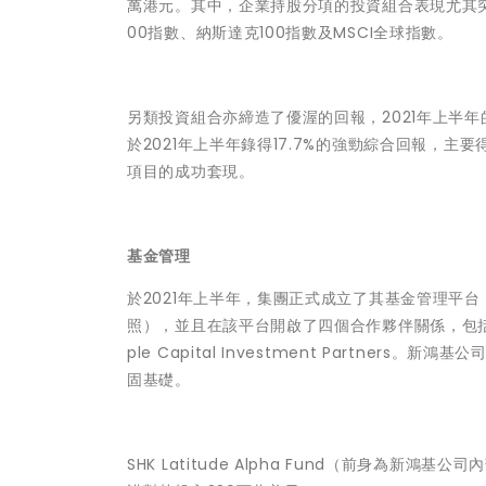
萬港元。其中，企業持股分項的投資組合表現尤其突出
00指數、納斯達克100指數及MSCI全球指數。
另類投資組合亦締造了優渥的回報，2021年上半年的
於2021年上半年錄得17.7%的強勁綜合回報，主要得益於
項目的成功套現。
基金管理
於2021年上半年，集團正式成立了其基金管理平台 — Su
照），並且在該平台開啟了四個合作夥伴關係，包括East Point
ple Capital Investment Partne
固基礎。
SHK Latitude Alpha Fund（前身為新