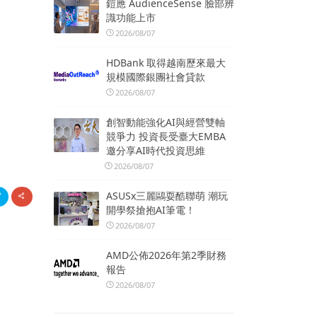
鎧應 AudienceSense 臉部辨
識功能上市
2026/08/07
HDBank 取得越南歷來最大
規模國際銀團社會貸款
2026/08/07
創智動能強化AI與經營雙軸
競爭力 投資長受臺大EMBA
邀分享AI時代投資思維
2026/08/07
ASUSx三麗鷗耍酷聯萌 潮玩
開學祭搶抱AI筆電！
2026/08/07
AMD公佈2026年第2季財務
報告
2026/08/07