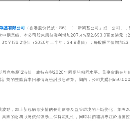
鴻基有限公司
（香港股份代號：86）（「新鴻基公司」或「公司」，
中期業績。本公司股東應佔溢利增加287.4%至2,693.0百萬港元（2
%至136.2港仙（2020年上半年：34.9港仙）；每股賬面值增加23.1
中期股息每股12港仙，維持在與2020年同期的相同水平。董事會將在年
計劃的整體資本回報情況檢討股息政策。期內，公司共購回550,00
波動，加上新冠病毒疫情的長期影響及監管環境的不斷變化，集團20
，集團的財務狀況依然強勁且保持流動性，同時我們繼續專注於適度