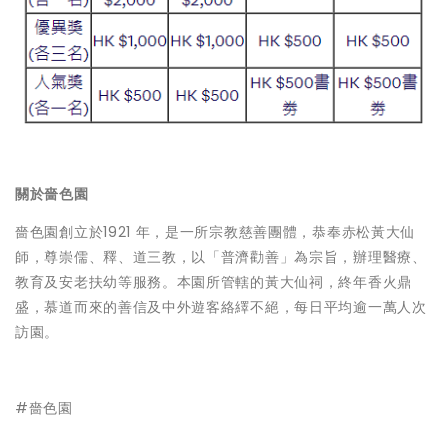
關於嗇色園
嗇色園創立於1921 年，是一所宗教慈善團體，恭奉赤松黃大仙
師，尊崇儒、釋、道三教，以「普濟勸善」為宗旨，辦理醫療、
教育及安老扶幼等服務。本園所管轄的黃大仙祠，終年香火鼎
盛，慕道而來的善信及中外遊客絡繹不絕，每日平均逾一萬人次
訪園。
#嗇色園