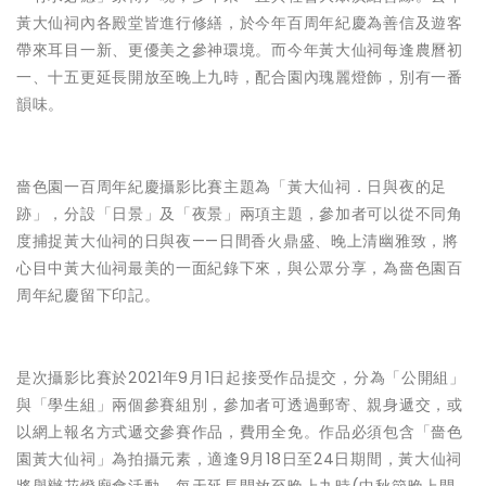
黃大仙祠內各殿堂皆進行修繕，於今年百周年紀慶為善信及遊客
帶來耳目一新、更優美之參神環境。而今年黃大仙祠每逢農曆初
一、十五更延長開放至晚上九時，配合園內瑰麗燈飾，別有一番
韻味。
嗇色園一百周年紀慶攝影比賽主題為「黃大仙祠．日與夜的足
跡」，分設「日景」及「夜景」兩項主題，參加者可以從不同角
度捕捉黃大仙祠的日與夜——日間香火鼎盛、晚上清幽雅致，將
心目中黃大仙祠最美的一面紀錄下來，與公眾分享，為嗇色園百
周年紀慶留下印記。
是次攝影比賽於2021年9月1日起接受作品提交，分為「公開組」
與「學生組」兩個參賽組別，參加者可透過郵寄、親身遞交，或
以網上報名方式遞交參賽作品，費用全免。作品必須包含「嗇色
園黃大仙祠」為拍攝元素，適逢9月18日至24日期間，黃大仙祠