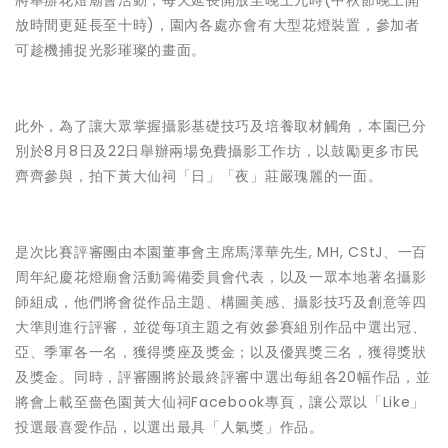
將舉辦花燈廟會活動，每天延長開放至晚上九時(中秋節晚上開
放時間更延長至十時)，園內各處亦會有大型花燈裝置，參加者
可趁機捕捉光影璀璨的畫面。
此外，為了讓大眾掌握攝影基礎技巧及培養取材觸角，本園已分
別於8月8日及22日舉辦兩場免費攝影工作坊，以鼓勵更多市民
齊齊參與，拍下黃大仙祠「日」「夜」莊嚴瑰麗的一面。
是次比賽評審團由本園董事會主席馬澤華先生, MH, CStJ、一百
周年紀慶花燈廟會活動籌備委員會代表，以及一眾本地著名攝影
師組成，他們將會從作品主題、構圖美感、攝影技巧及創意等四
大準則進行評審，並從每項主題之有效參賽組別作品中選出冠、
亞、季軍各一名，獲得獎座及獎金；以及優異獎三名，獲得獎狀
及獎金。同時，評審團將於最終評審中選出每組各20幅作品，並
將會上載至嗇色園黃大仙祠Facebook專頁，讓公眾以「Like」
投選最喜愛作品，以選出最具「人氣獎」作品。