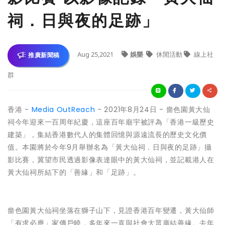
祠．日與夜的足跡」
Aug 25,2021
娛樂
休閒活動
線上社
推廣新聞稿
群
香港 -
Media OutReach
- 2021年8月24日 - 嗇色園黃大仙
祠今年迎來一百周年紀慶，這座百年廟宇被評為「香港一級歷史
建築」，集結香港數代人的集體回憶與源遠流長的歷史文化價
值。本園將於今年9月舉辦名為「黃大仙祠．日與夜的足跡」攝
影比賽，冀望市民透過影像表達眼中的黃大仙祠，並記載港人在
黃大仙祠所結下的「善緣」和「足跡」。
嗇色園黃大仙祠坐落在獅子山下，見證香港百年變遷，黃大仙師
「有求必應」家傳戶曉，多年來一直與社會大眾廣結善緣。去年