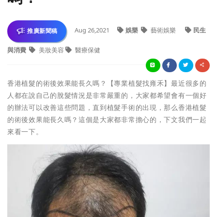
Aug 26,2021
娛樂
藝術娛樂
民生
推廣新聞稿
與消費
美妝美容
醫療保健
香港植髮的術後效果能長久嗎？【專業植髮找雍禾】最近很多的
人都在說自己的脫髮情況是非常嚴重的，大家都希望會有一個好
的辦法可以改善這些問題，直到植髮手術的出現，那么香港植髮
的術後效果能長久嗎？這個是大家都非常擔心的，下文我們一起
來看一下。