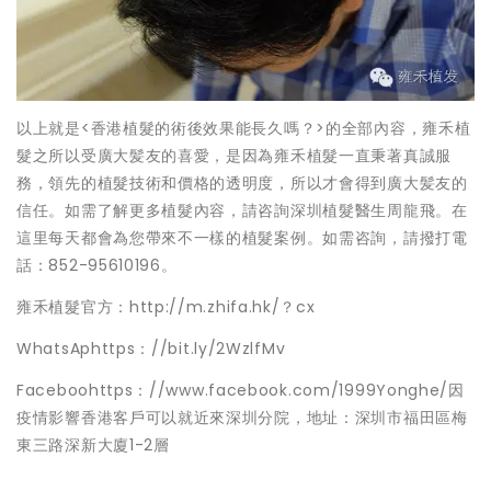
以上就是<香港植髮的術後效果能長久嗎？>的全部內容，雍禾植
髮之所以受廣大髪友的喜愛，是因為雍禾植髮一直秉著真誠服
務，領先的植髮技術和價格的透明度，所以才會得到廣大髪友的
信任。如需了解更多植髮內容，請咨詢深圳植髮醫生周龍飛。在
這里每天都會為您帶來不一樣的植髮案例。如需咨詢，請撥打電
話：852-95610196。
雍禾植髮官方：http://m.zhifa.hk/？cx
WhatsAphttps：//bit.ly/2WzlfMv
Faceboohttps：//www.facebook.com/1999Yonghe/因
疫情影響香港客戶可以就近來深圳分院，地址：深圳市福田區梅
東三路深新大廈1-2層