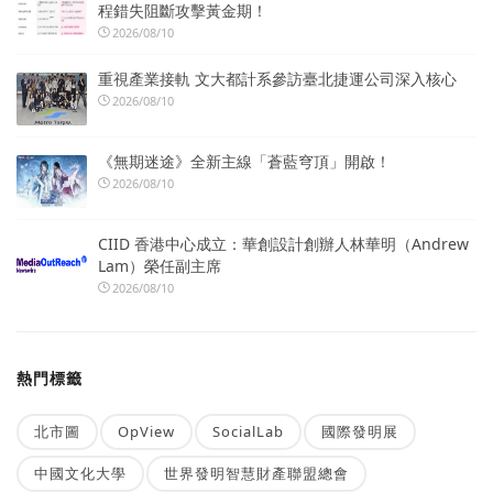
程錯失阻斷攻擊黃金期！
2026/08/10
重視產業接軌 文大都計系參訪臺北捷運公司深入核心
2026/08/10
《無期迷途》全新主線「蒼藍穹頂」開啟！
2026/08/10
CIID 香港中心成立：華創設計創辦人林華明（Andrew
Lam）榮任副主席
2026/08/10
熱門標籤
北市圖
OpView
SocialLab
國際發明展
中國文化大學
世界發明智慧財產聯盟總會