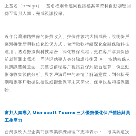
上簽名（e-sign），簽名檔則會連同視訊檔案等資料自動加密回
傳至富邦人壽，完成視訊投保。
近年台灣網路投保的保費收入、投保件數均大幅成長，說明保戶
逐漸接受新興數位化投保方式，台灣微軟持續深化金融保險科技
運用，透過數據與科技結合，簡化投保流程，更在客戶購買保險
前就預測出需求；同時評估導入身分驗證技術及 AI，協助核保人
員辨識關鍵畫面，完整從前端客戶視訊對保到後台運算，例互動
影像收集後的分析、與客戶溝通中的表情了解滿意度，到分析長
期積累客戶數據以檢視或衡量保單未來需求、保單效益和投保體
驗。
富邦人壽導入 Microsoft Teams 三大優勢優化保戶體驗與員
工生產力
台灣微軟大型企業商務事業群總經理卞志祥表示：「很高興這次