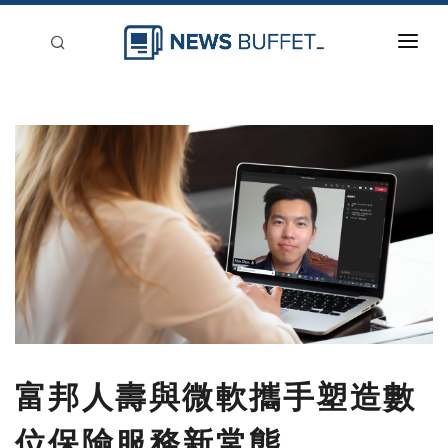
回到首頁
新聞稿分類
登入
刊登
富邦人壽與微軟攜手塑造數
位保險服務新常態