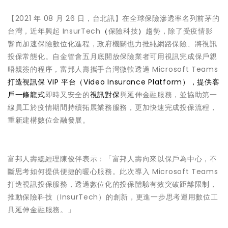
【2021 年 08 月 26 日，台北訊】在全球保險滲透率名列前茅的
台灣，近年興起 InsurTech
（
保險科技
）
趨勢，除了受疫情影
響而加速保險數位化進程，政府機關也力推純網路保險、將視訊
投保常態化。自金管會五月底開放保險業者可用視訊完成保戶親
晤親簽的程序，富邦人壽攜手台灣微軟透過 Microsoft Teams
打造視訊保 VIP 平台（Video Insurance Platform），提供客
戶一條龍式
即時又安全的
視訊對保
與延伸金融服務，並協助第一
線員工於疫情期間持續拓展業務服務，更加快速完成投保流程，
重新建構數位金融發展。
富邦人壽總經理陳俊伴表示：「富邦人壽向來以保戶為中心，不
斷思考如何提供便捷的暖心服務。此次導入 Microsoft Teams
打造視訊投保服務，透過數位化的投保體驗有效突破距離限制，
推動保險科技（InsurTech）的創新，更進一步思考運用數位工
具延伸金融服務。」