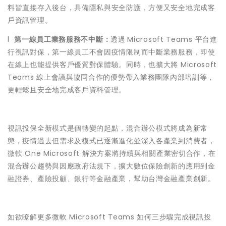
料皆直接存入後台，具備隱私與安全防護，方便又安全地完成客
戶資訊管理。
l
第一線員工業務服務不中斷：
透過
Microsoft Teams 平台進
行視訊對保，第一線員工不會因疫情限制而中斷業務服務，即使
在線上也能提供客戶優質對保體驗。同時，也擴大將 Microsoft
Teams 線上會議與協同合作的優勢帶入業務團隊內部培訓等，
更輕鬆且安全地完成客戶資料管理。
視訊投保全新模式是個轉變的起點，混合辦公模式將成為新常
態，疫情過去但需求及模式已逐漸進化並深入各產業到消費者，
微軟 One Microsoft 解決方案將持續與相關產業密切合作，在
混合辦公趨勢與因應政府法規下，擴大數位保險創新的應用到金
融證券、產險投顧、銀行等金融產業，幫助台灣金融產業創新。
如欲瞭解更多微軟 Microsoft Teams 如何三步驟完成視訊投