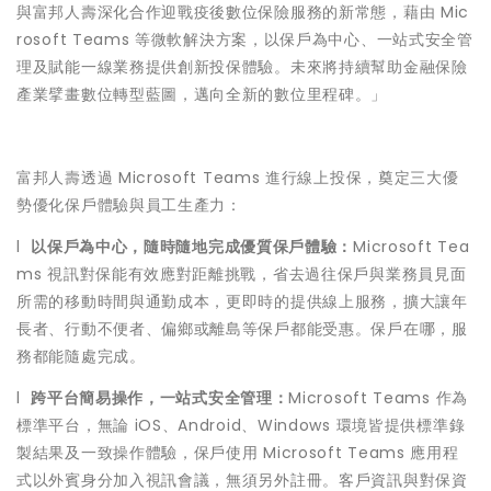
與富邦人壽深化合作迎戰疫後數位保險服務的新常態，藉由 Mic
rosoft Teams 等微軟解決方案，以保戶為中心、一站式安全管
理及賦能一線業務提供創新投保體驗。未來將持續幫助金融保險
產業擘畫數位轉型藍圖，邁向全新的數位里程碑。」
富邦人壽透過 Microsoft Teams 進行線上投保，奠定三大優
勢優化保戶體驗與員工生產力：
l
以保戶為中心，隨時隨地完成優質保戶體驗：
Microsoft Tea
ms 視訊對保能有效應對距離挑戰，省去過往保戶與業務員見面
所需的移動時間與通勤成本，更即時的提供線上服務，擴大讓年
長者、行動不便者、偏鄉或離島等保戶都能受惠。保戶在哪，服
務都能隨處完成。
l
跨平台簡易操作，一站式安全管理：
Microsoft Teams 作為
標準平台，無論 iOS、Android、Windows 環境皆提供標準錄
製結果及一致操作體驗，保戶使用 Microsoft Teams 應用程
式以外賓身分加入視訊會議，無須另外註冊。客戶資訊與對保資