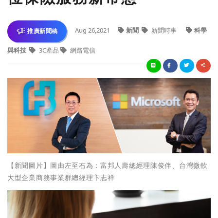
Aug 26,2021
新聞
新聞時事
科學
推廣新聞稿
與科技
3C產品
網路電信
【新聞圖片】圖由左至右為：富邦人壽總經理陳俊伴、台灣微軟
大型企業商務事業群總經理卞志祥